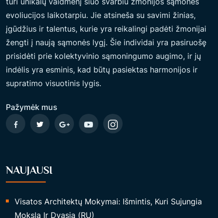
turi unikalų vaidmenį šiuo svarbiu žmonijos sąmonės
evoliucijos laikotarpiu. Jie atsineša su savimi žinias,
įgūdžius ir talentus, kurie yra reikalingi padėti žmonijai
žengti į naują sąmonės lygį. Šie individai yra pasiruošę
prisidėti prie kolektyvinio sąmoningumo augimo, ir jų
indėlis yra esminis, kad būtų pasiektas harmonijos ir
supratimo visuotinis lygis.
Pažymėk mus
NAUJAUSI
Visatos Architektų Mokymai: Išmintis, Kuri Sujungia
Mokslą Ir Dvasią (RU)