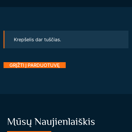
Krepšelis dar tuščias.
GRĮŽTI Į PARDUOTUVĘ
Mūsų Naujienlaiškis