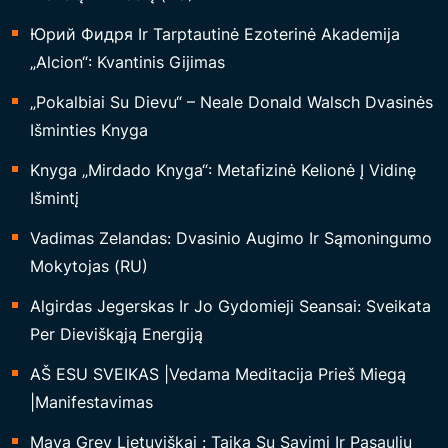
Юрий Фидря Ir Tarptautinė Ezoterinė Akademija
„Alcion“: Kvantinis Gijimas
„Pokalbiai Su Dievu“ – Neale Donald Walsch Dvasinės
Išminties Knyga
Knyga „Mirdado Knyga“: Metafizinė Kelionė Į Vidinę
Išmintį
Vadimas Zelandas: Dvasinio Augimo Ir Sąmoningumo
Mokytojas (RU)
Algirdas Jegerskas Ir Jo Gydomieji Seansai: Sveikata
Per Dieviškąją Energiją
AŠ ESU SVEIKAS |Vedama Meditacija Prieš Miegą
|Manifestavimas
Maya Grey Lietuviškai : Taika Su Savimi Ir Pasauliu