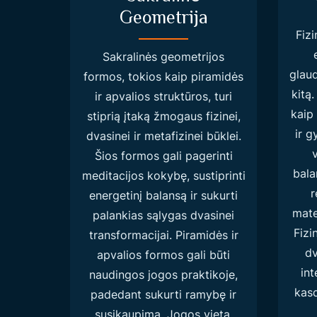
Geometrija
Fiz
Sakralinės geometrijos
glaud
formos, tokios kaip piramidės
kitą
ir apvalios struktūros, turi
kaip
stiprią įtaką žmogaus fizinei,
ir g
dvasinei ir metafizinei būklei.
Šios formos gali pagerinti
bala
meditacijos kokybę, sustiprinti
r
energetinį balansą ir sukurti
mate
palankias sąlygas dvasinei
Fizi
transformacijai. Piramidės ir
dv
apvalios formos gali būti
int
naudingos jogos praktikoje,
kasd
padedant sukurti ramybę ir
susikaupimą. Jogos vieta,