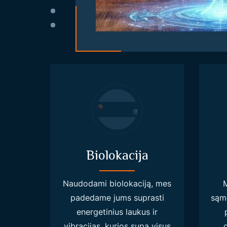
Biolokacija
Naudodami biolokaciją, mes
M
padedame jums suprasti
sąmo
energetinius laukus ir
vibracijas, kurios supa visus
g