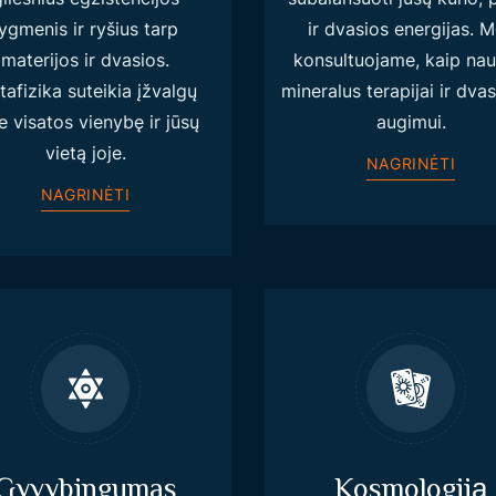
lygmenis ir ryšius tarp
ir dvasios energijas. 
materijos ir dvasios.
konsultuojame, kaip nau
afizika suteikia įžvalgų
mineralus terapijai ir dva
e visatos vienybę ir jūsų
augimui.
vietą joje.
NAGRINĖTI
NAGRINĖTI
Gyvybingumas
Kosmologiją