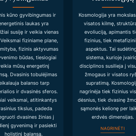
inis kūno gyvibingumas ir
Kosmologija yra mokslas
energetinis laukas yra
visatos kilmę, struktūrą
žiai susiję ir veikia vienas
evoliuciją, apimantis t
. Veiksmai fiziniame plane,
fizinius, tiek metafizin
 mityba, fizinis aktyvumas
aspektus. Tai sudėtin
yvenimo būdas, tiesiogiai
sistema, kurioje įvairi
veikia mūsų energetinį
disciplinos susilieja į vis
nsą. Dvasinis tobulėjimas
žmogaus ir visatos ry
eikalauja balanso tarp
supratimą. Kosmologi
rialios ir dvasinės sferos.
nagrinėja tiek fizinius vi
niai veiksmai, atitinkantys
dėsnius, tiek dvasinę žm
asinius tikslus, padeda
sąmonės kelionę per laik
egruoti dvasines žinias į
erdvės dimensijas.
ienį gyvenimą ir pasiekti
NAGRINĖTI
holistinį balansą.