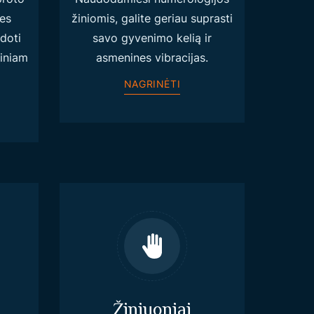
Mes
žiniomis, galite geriau suprasti
doti
savo gyvenimo kelią ir
siniam
asmenines vibracijas.
NAGRINĖTI
Žiniuoniai