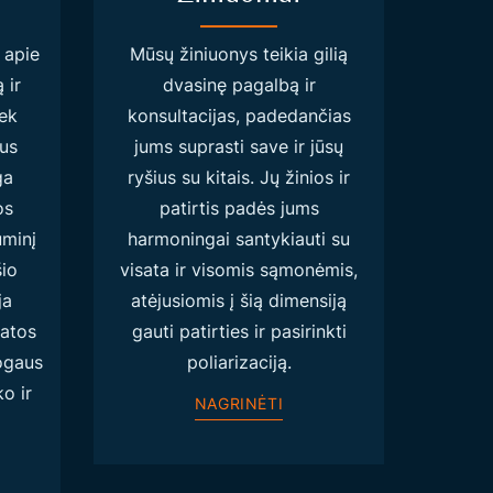
 apie
Mūsų žiniuonys teikia gilią
 ir
dvasinę pagalbą ir
iek
konsultacijas, padedančias
ius
jums suprasti save ir jūsų
ga
ryšius su kitais. Jų žinios ir
os
patirtis padės jums
uminį
harmoningai santykiauti su
šio
visata ir visomis sąmonėmis,
ja
atėjusiomis į šią dimensiją
satos
gauti patirties ir pasirinkti
ogaus
poliarizaciją.
o ir
NAGRINĖTI