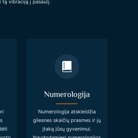
 tą vibraciją į pasaulį.
Numerologija
ri
Numerologija atskleidžia
s
gilesnes skaičių prasmes ir jų
dėti
įtaką jūsų gyvenimui.
proto
Naudodamiesi numerologijos