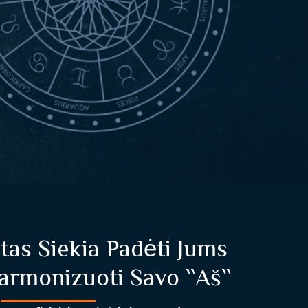
as Siekia Padėti Jums
armonizuoti Savo ``Aš``