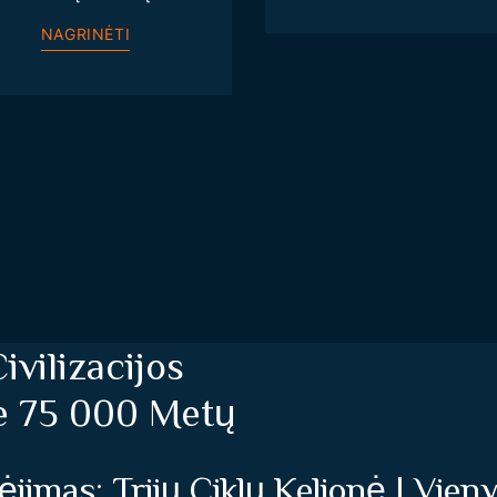
NAGRINĖTI
ivilizacijos
e 75 000 Metų
jimas: Trijų Ciklų Kelionė Į Vien