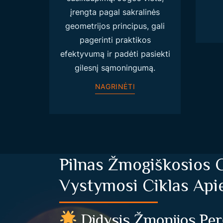
įrengta pagal sakralinės
geometrijos principus, gali
pagerinti praktikos
efektyvumą ir padėti pasiekti
gilesnį sąmoningumą.
NAGRINĖTI
Pilnas Žmogiškosios C
Vystymosi Ciklas Api
Didysis Žmonijos Perė