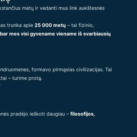
ūkstančius metų ir vedanti mus link aukštesnės
enas trunka apie
25 000 metų
– tai fizinio,
bar mes visi gyvename viename iš svarbiausių
bendruomenes, formavo pirmąsias civilizacijas. Tai
tai – turime protą.
nės pradėjo ieškoti daugiau –
filosofijos,