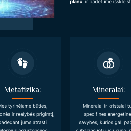
planu
, ir padėtume išskleisti
Metafizika:
Mineralai:
es tyrinėjame būties,
Mineralai ir kristalai tu
nės ir realybės prigimtį,
specifines energetine
padedant jums atrasti
savybes, kurios gali pa
ilesnius egzistencijos
subalansuoti jūsų kūno, 