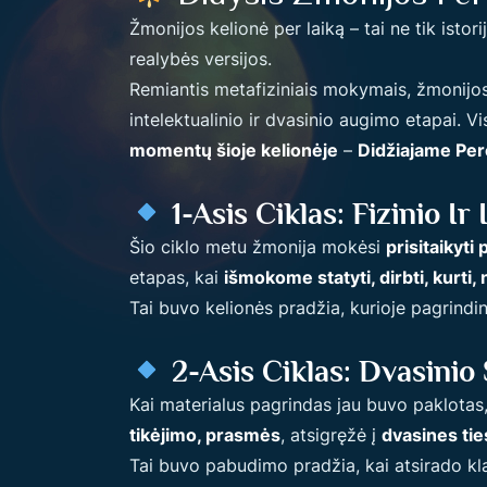
Žmonijos kelionė per laiką – tai ne tik istori
realybės versijos.
Remiantis metafiziniais mokymais, žmonijo
intelektualinio ir dvasinio augimo etapai. 
momentų šioje kelionėje
–
Didžiajame Per
1-Asis Ciklas: Fizinio I
Šio ciklo metu žmonija mokėsi
prisitaikyti
etapas, kai
išmokome statyti, dirbti, kurti, 
Tai buvo kelionės pradžia, kurioje pagrind
2-Asis Ciklas: Dvasinio
Kai materialus pagrindas jau buvo paklotas
tikėjimo, prasmės
, atsigręžė į
dvasines tie
Tai buvo pabudimo pradžia, kai atsirado k