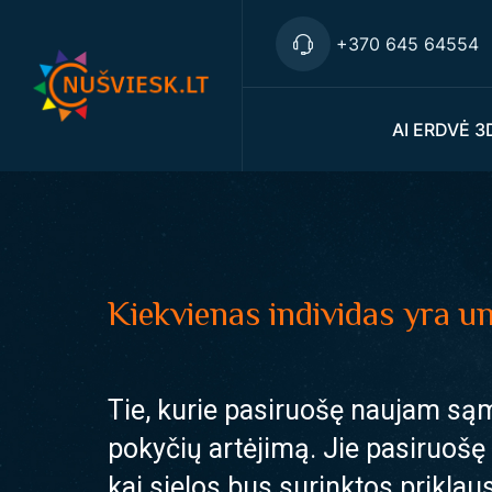
+370 645 64554
AI ERDVĖ 3
Kiekvienas individas yra un
Tie, kurie pasiruošę naujam sąmo
pokyčių artėjimą. Jie pasiruošę 
kai sielos bus surinktos priklau