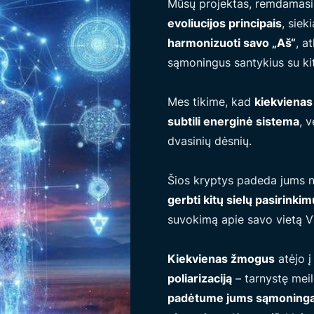
Mūsų projektas, remdamas
evoliucijos principais
, sie
harmonizuoti savo „Aš“
, a
sąmoningus santykius su kita
Mes tikime, kad
kiekvienas 
subtili energinė sistema
, 
dvasinių dėsnių.
Šios kryptys padeda jums n
gerbti kitų sielų pasirinki
suvokimą apie savo vietą Vi
Kiekvienas žmogus
atėjo į
poliarizaciją
– tarnystę meil
padėtume jums sąmoningai p