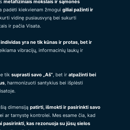
is
metafiziniais mokslais ir sąmonės
kia padėti kiekvienam žmogui
giliai pažinti ir
tkurti vidinę pusiausvyrą bei sukurti
is ir pačia Visata.
individas yra ne tik kūnas ir protas, bet ir
veikiama vibracijų, informacinių laukų ir
e tik
suprasti savo „Aš“
, bet ir
atpažinti bei
mus
, harmonizuoti santykius bei išplėsti
satoje.
 šią dimensiją
patirti, išmokti ir pasirinkti savo
ei ar tarnystę kontrolei. Mes esame čia, kad
asirinkti, kas rezonuoja su jūsų sielos