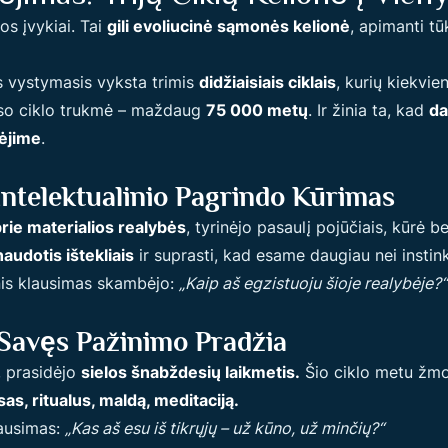
jos įvykiai. Tai
gili evoliucinė sąmonės kelionė
, apimanti t
s vystymasis vyksta trimis
didžiaisiais ciklais
, kurių kiekvi
Viso ciklo trukmė – maždaug
75 000 metų
. Ir žinia ta, kad
da
ėjime
.
r Intelektualinio Pagrindo Kūrimas
 prie materialios realybės
, tyrinėjo pasaulį pojūčiais, kūrė 
naudotis ištekliais
ir suprasti, kad esame daugiau nei instink
inis klausimas skambėjo:
„Kaip aš egzistuoju šioje realybėje?“
 Savęs Pažinimo Pradžia
, prasidėjo
sielos šnabždesių laikmetis.
Šio ciklo metu žmo
sas, ritualus, maldą, meditaciją.
lausimas:
„Kas aš esu iš tikrųjų – už kūno, už minčių?“