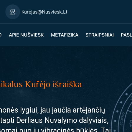
Kurejas@nusviesk.lt
D
APIE NUŠVIESK
METAFIZIKA
STRAIPSNIAI
PAS
ikalus Kūrėjo išraiška
nės lygiui, jau jaučia artėjančių
tapti Derliaus Nuvalymo dalyviais,
somai nuo jų vibracinės būklės. Tai