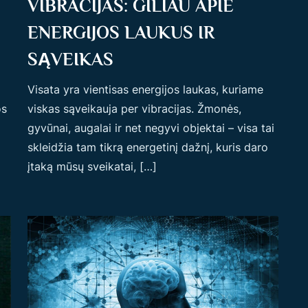
VIBRACIJAS: GILIAU APIE
ENERGIJOS LAUKUS IR
SĄVEIKAS
Visata yra vientisas energijos laukas, kuriame
os
viskas sąveikauja per vibracijas. Žmonės,
gyvūnai, augalai ir net negyvi objektai – visa tai
skleidžia tam tikrą energetinį dažnį, kuris daro
įtaką mūsų sveikatai, […]