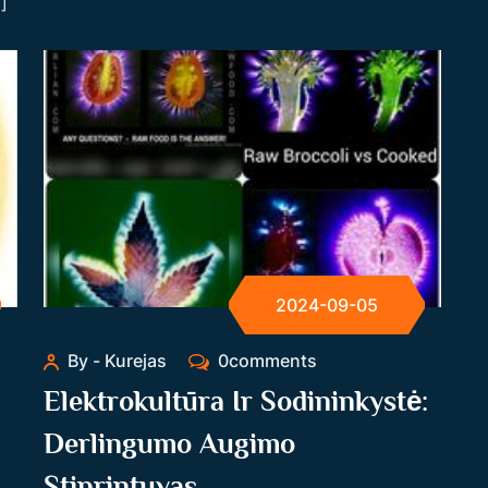
]
2024-09-05
By - Kurejas
0comments
Elektrokultūra Ir Sodininkystė:
Derlingumo Augimo
Stiprintuvas