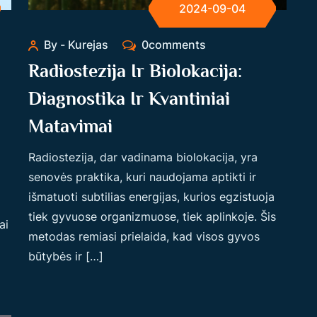
2024-09-04
By - Kurejas
0comments
Radiostezija Ir Biolokacija:
Diagnostika Ir Kvantiniai
Matavimai
Radiostezija, dar vadinama biolokacija, yra
senovės praktika, kuri naudojama aptikti ir
išmatuoti subtilias energijas, kurios egzistuoja
tiek gyvuose organizmuose, tiek aplinkoje. Šis
ai
metodas remiasi prielaida, kad visos gyvos
būtybės ir […]