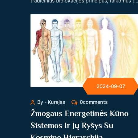
tradicinius biolokacijos principus, taikomus […
2024-09-07
By - Kurejas
0comments
Žmogaus Energetinės Kūno
Sistemos Ir Jų Ryšys Su
Kosmine Hierarchija