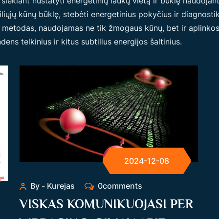
iekiant nustatyti energetinių laukų vietą ir būklę naudojant
liųjų kūnų būklę, stebėti energetinius pokyčius ir diagnosti
o metodas, naudojamas ne tik žmogaus kūnų, bet ir aplinkos 
ens telkinius ir kitus subtilius energijos šaltinius.
2024-12-08
By - Kurejas
0comments
VISKAS KOMUNIKUOJASI PER