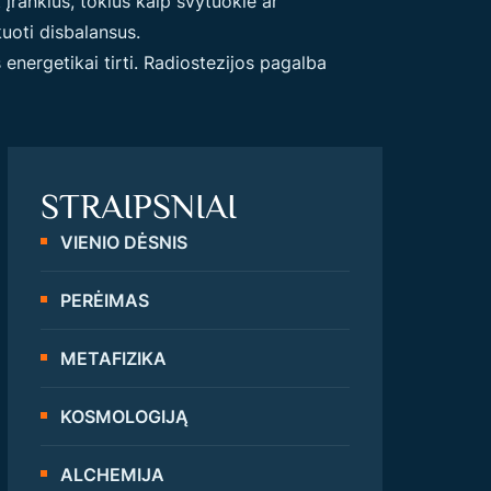
 įrankius, tokius kaip švytuoklė ar
kuoti disbalansus.
energetikai tirti. Radiostezijos pagalba
STRAIPSNIAI
VIENIO DĖSNIS
PERĖIMAS
METAFIZIKA
KOSMOLOGIJĄ
ALCHEMIJA