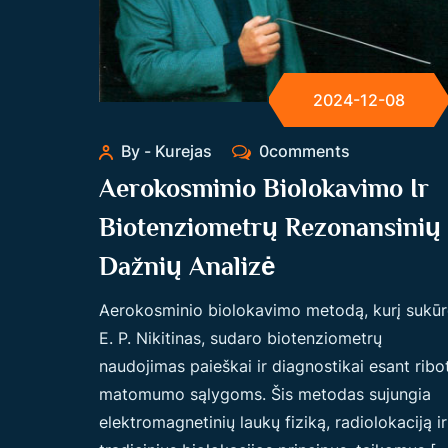
2024-12-08
By - Kurejas
0comments
Aerokosminio Biolokavimo Ir
Biotenziometrų Rezonansinių
Dažnių Analizė
Aerokosminio biolokavimo metodą, kurį sukūr
E. P. Nikitinas, sudaro biotenziometrų
naudojimas paieškai ir diagnostikai esant ribo
matomumo sąlygoms. Šis metodas sujungia
elektromagnetinių laukų fiziką, radiolokaciją ir