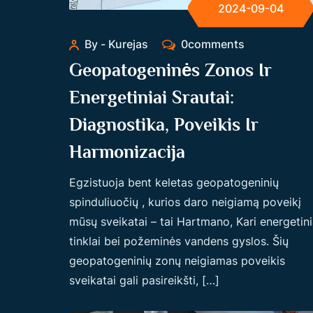
2024-09-04
By - Kurejas
0comments
Geopatogeninės Zonos Ir
Energetiniai Srautai:
Diagnostika, Poveikis Ir
Harmonizacija
Egzistuoja bent keletas geopatogeninių
spinduliuočių , kurios daro neigiamą poveikį
mūsų sveikatai – tai Hartmano, Kari energetini
tinklai bei požeminės vandens gyslos. Šių
geopatogeninių zonų neigiamas poveikis
sveikatai gali pasireikšti, […]