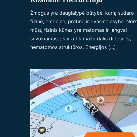
Žmogus yra daugialypė būtybė, kurią sudaro
fizinė, emocinė, protinė ir dvasinė esybė. Nor
mūsų fizinis kūnas yra matomas ir lengvai
suvokiamas, jis yra tik maža dalis didesnės,
nematomos struktūros. Energijos […]