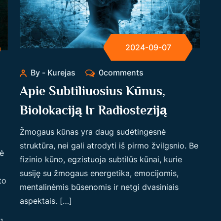
2024-09-07
By - Kurejas
0comments
Apie Subtiliuosius Kūnus,
Biolokaciją Ir Radiosteziją
Žmogaus kūnas yra daug sudėtingesnė
struktūra, nei gali atrodyti iš pirmo žvilgsnio. Be
ė
fizinio kūno, egzistuoja subtilūs kūnai, kurie
susiję su žmogaus energetika, emocijomis,
to
mentalinėmis būsenomis ir netgi dvasiniais
aspektais. […]