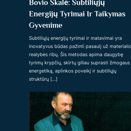
Bovio Skalė: Subtiliųjų
Energijų Tyrimai Ir Taikymas
Gyvenime
Subtiliųjų energijų tyrimai ir matavimai yra
inovatyvus būdas pažinti pasaulį už materiali
realybės ribų. Šis metodas apima daugybę
tyrimų krypčių, skirtų giliau suprasti žmogaus
energetiką, aplinkos poveikį ir subtiliųjų
struktūrų […]