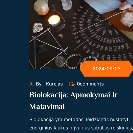
2024-09-03
By - Kurejas
0comments
Biolokacija: Apmokymai Ir
Matavimai
Biolokacija yra metodas, leidžiantis nustatyti
energinius laukus ir įvairius subtilius reiškinius,