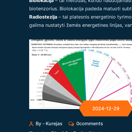
Biolokacija
– tai metodas, kuriuo naudojamasi s
biotenzorius. Biolokacija padeda matuoti subti
Radiostezija
– tai platesnis energetinio tyrim
galima nustatyti žemės energetines linijas, vand
2024-12-29
By - Kurejas
0comments