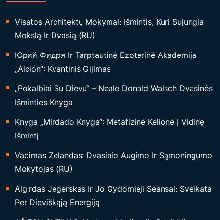
Visatos Architektų Mokymai: Išmintis, Kuri Sujungia
Mokslą Ir Dvasią (RU)
Юрий Фидря Ir Tarptautinė Ezoterinė Akademija
„Alcion“: Kvantinis Gijimas
„Pokalbiai Su Dievu“ – Neale Donald Walsch Dvasinės
Išminties Knyga
Knyga „Mirdado Knyga“: Metafizinė Kelionė Į Vidinę
Išmintį
Vadimas Zelandas: Dvasinio Augimo Ir Sąmoningumo
Mokytojas (RU)
Algirdas Jegerskas Ir Jo Gydomieji Seansai: Sveikata
Per Dieviškąją Energiją