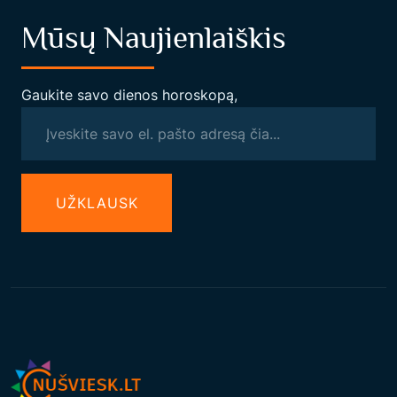
Mūsų Naujienlaiškis
Gaukite savo dienos horoskopą,
UŽКLAUSK