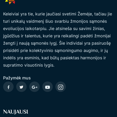
Keleiviai yra tie, kurie jaučiasi svetimi Žemėje, tačiau jie
turi unikalų vaidmenį šiuo svarbiu žmonijos sąmonės
evoliucijos laikotarpiu. Jie atsineša su savimi žinias,
įgūdžius ir talentus, kurie yra reikalingi padėti žmonijai
žengti į naują sąmonės lygį. Šie individai yra pasiruošę
prisidėti prie kolektyvinio sąmoningumo augimo, ir jų
indėlis yra esminis, kad būtų pasiektas harmonijos ir
supratimo visuotinis lygis.
Pažymėk mus
NAUJAUSI