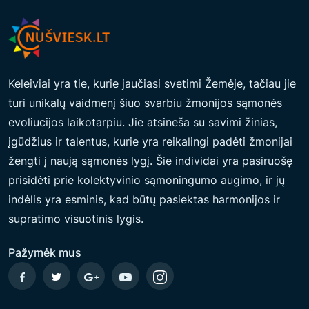
Keleiviai yra tie, kurie jaučiasi svetimi Žemėje, tačiau jie
turi unikalų vaidmenį šiuo svarbiu žmonijos sąmonės
evoliucijos laikotarpiu. Jie atsineša su savimi žinias,
įgūdžius ir talentus, kurie yra reikalingi padėti žmonijai
žengti į naują sąmonės lygį. Šie individai yra pasiruošę
prisidėti prie kolektyvinio sąmoningumo augimo, ir jų
indėlis yra esminis, kad būtų pasiektas harmonijos ir
supratimo visuotinis lygis.
Pažymėk mus