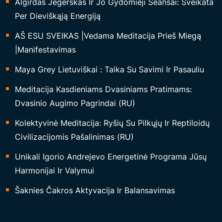
Algirdas Jegerskas Ir Jo Gydomieji Seansai: Sveikata
Per Dieviškąją Energiją
AŠ ESU SVEIKAS |Vedama Meditacija Prieš Miegą
|Manifestavimas
Maya Grey Lietuviškai : Taika Su Savimi Ir Pasauliu
Meditacija Kasdieniams Dvasiniams Pratimams:
Dvasinio Augimo Pagrindai (RU)
Kolektyvinė Meditacija: Ryšių Su Pilkųjų Ir Reptiloidų
Civilizacijomis Pašalinimas (RU)
Unikali Igorio Andrejevo Energetinė Programa Jūsų
Harmonijai Ir Valymui
Šaknies Čakros Aktyvacija Ir Balansavimas