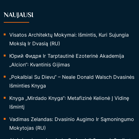
NAUJAUSI
Visatos Architektų Mokymai: Išmintis, Kuri Sujungia
Mokslą Ir Dvasią (RU)
Юрий Фидря Ir Tarptautinė Ezoterinė Akademija
„Alcion“: Kvantinis Gijimas
„Pokalbiai Su Dievu“ – Neale Donald Walsch Dvasinės
Išminties Knyga
Knyga „Mirdado Knyga“: Metafizinė Kelionė Į Vidinę
Išmintį
Vadimas Zelandas: Dvasinio Augimo Ir Sąmoningumo
Mokytojas (RU)