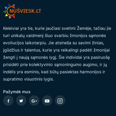
Keleiviai yra tie, kurie jaučiasi svetimi Žemėje, tačiau jie
turi unikalų vaidmenį šiuo svarbiu žmonijos sąmonės
evoliucijos laikotarpiu. Jie atsineša su savimi žinias,
įgūdžius ir talentus, kurie yra reikalingi padėti žmonijai
žengti į naują sąmonės lygį. Šie individai yra pasiruošę
prisidėti prie kolektyvinio sąmoningumo augimo, ir jų
indėlis yra esminis, kad būtų pasiektas harmonijos ir
supratimo visuotinis lygis.
Pažymėk mus