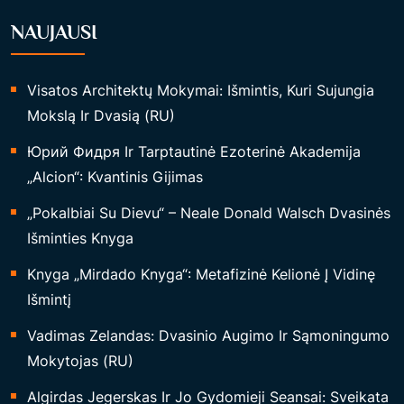
NAUJAUSI
Visatos Architektų Mokymai: Išmintis, Kuri Sujungia
Mokslą Ir Dvasią (RU)
Юрий Фидря Ir Tarptautinė Ezoterinė Akademija
„Alcion“: Kvantinis Gijimas
„Pokalbiai Su Dievu“ – Neale Donald Walsch Dvasinės
Išminties Knyga
Knyga „Mirdado Knyga“: Metafizinė Kelionė Į Vidinę
Išmintį
Vadimas Zelandas: Dvasinio Augimo Ir Sąmoningumo
Mokytojas (RU)
Algirdas Jegerskas Ir Jo Gydomieji Seansai: Sveikata