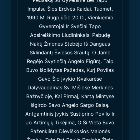
Pėdsaką Jo Gyvenime Bei Tapo
Impulsu Šios Erdvės Raidai. Tuomet,
1990 M. Rugpjūčio 20 D., Vienkiemio
Gyventojai Ir Svečiai Tapo
Apsireiškimo Liudininkais. Pabudę
Naktį Žmonės Stebėjo Iš Dangaus
Sklindantį Šviesos Srautą, O Jame
Regėjo Švytinčią Angelo Figūrą. Taip
Buvo Išpildytas Pažadas, Kurį Povilas
Gavo Šio Įvykio Išvakarėse
Dalyvaudamas Šv. Mišiose Merkinės
Bažnyčioje, Kai Pirmąjį Kartą Mintyse
Išgirdo Savo Angelo Sargo Balsą.
Antgamtinis Įvykis Sustiprino Povilo Ir
Jo Artimųjų Tikėjimą, O Ši Vieta Buvo
Paženklinta Dieviškosios Malonės