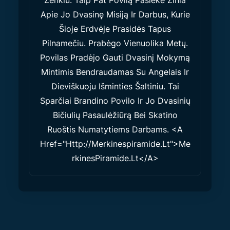
Ženklu. Taip Pat Povilą Pasiekė Žinia
Apie Jo Dvasinę Misiją Ir Darbus, Kurie
Šioje Erdvėje Prasidės Tapus
Pilnamečiu. Prabėgo Vienuolika Metų.
Povilas Pradėjo Gauti Dvasinį Mokymą
Mintimis Bendraudamas Su Angelais Ir
Dieviškuoju Išminties Šaltiniu. Tai
Sparčiai Brandino Povilo Ir Jo Dvasinių
Bičiulių Pasaulėžiūrą Bei Skatino
Ruoštis Numatytiems Darbams. <a
Href="http://merkinespiramide.lt">Me
RkinesPiramide.lt</a>