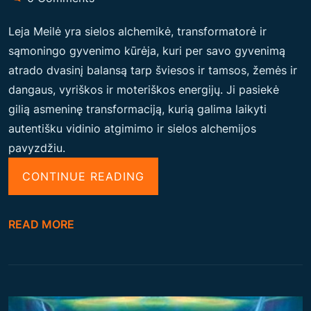
M
Leja Meilė yra sielos alchemikė, transformatorė ir
O
sąmoningo gyvenimo kūrėja, kuri per savo gyvenimą
N
atrado dvasinį balansą tarp šviesos ir tamsos, žemės ir
Ę
dangaus, vyriškos ir moteriškos energijų. Ji pasiekė
I
gilią asmeninę transformaciją, kurią galima laikyti
R
autentišku vidinio atgimimo ir sielos alchemijos
H
pavyzdžiu.
A
R
“
CONTINUE READING
M
L
O
E
READ MORE
N
J
I
A
Z
M
U
E
O