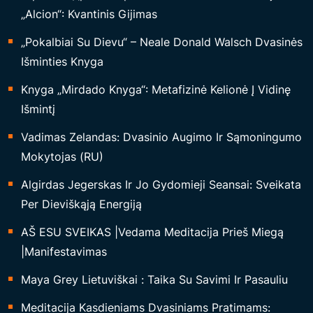
V
„Alcion“: Kvantinis Gijimas
O
K
„Pokalbiai Su Dievu“ – Neale Donald Walsch Dvasinės
I
Išminties Knyga
M
Knyga „Mirdado Knyga“: Metafizinė Kelionė Į Vidinę
A
Išmintį
S
Vadimas Zelandas: Dvasinio Augimo Ir Sąmoningumo
“
Mokytojas (RU)
Algirdas Jegerskas Ir Jo Gydomieji Seansai: Sveikata
Per Dieviškąją Energiją
AŠ ESU SVEIKAS |Vedama Meditacija Prieš Miegą
|Manifestavimas
Maya Grey Lietuviškai : Taika Su Savimi Ir Pasauliu
Meditacija Kasdieniams Dvasiniams Pratimams: