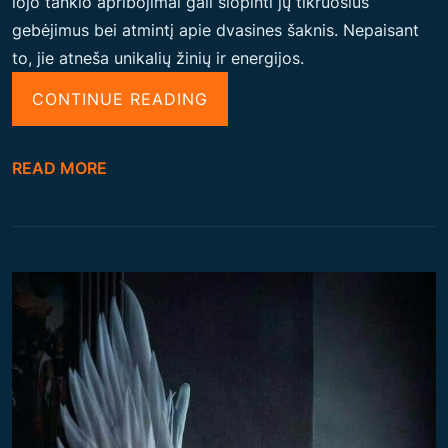
iojo tankio apribojimai gali slopinti jų tikruosius
gebėjimus bei atmintį apie dvasines šaknis. Nepaisant
to, jie atneša unikalių žinių ir energijos.
“
CONTINUE READING
K
L
READ MORE
A
J
O
K
L
I
A
I
,
A