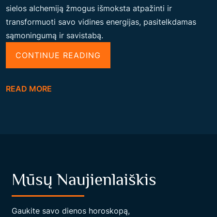
M
sielos alchemiją žmogus išmoksta atpažinti ir
A
transformuoti savo vidines energijas, pasitelkdamas
T
sąmoningumą ir savistabą.
O
“
R
CONTINUE READING
S
Ė
I
“
READ MORE
E
L
O
S
A
L
Mūsų Naujienlaiškis
C
H
E
Gaukite savo dienos horoskopą,