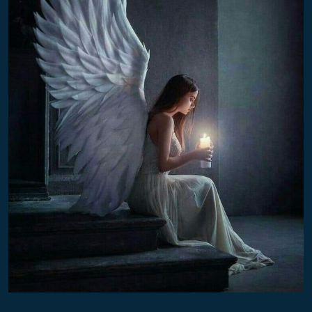
U
K
Š
T
E
S
N
I
Ų
T
A
N
K
I
Ų
A