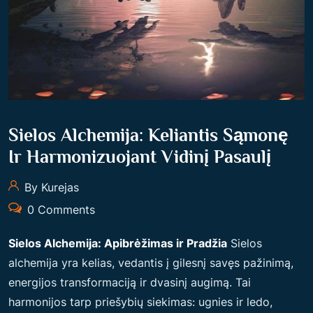
T
K
I
A
–
I
P
P
A
T
D
A
Ė
Sielos Alchemija: Keliantis Sąmonę
P
T
T
Ir Harmonizuojant Vidinį Pasaulį
I
I
Ž
By Kurejas
S
M
0 Comments
A
O
V
Sielos Alchemija: Apibrėžimas ir Pradžia
Sielos
N
I
alchemija yra kelias, vedantis į gilesnį savęs pažinimą,
Ė
M
energijos transformaciją ir dvasinį augimą. Tai
M
I
harmonijos tarp priešybių siekimas: ugnies ir ledo,
S
I