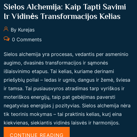
T
Sielos Alchemija: Kaip Tapti Savimi
S
Ir Vidinės Transformacijos Kelias
T
By Kurejas
O
V
0 Comments
A
Sielos alchemija yra procesas, vedantis per asmeninio
I
augimo, dvasinės transformacijos ir sąmonės
,
išlaisvinimo etapus. Tai kelias, kuriame derinami
K
priešybių poliai – ledas ir ugnis, dangus ir žemė, šviesa
U
ir tamsa. Tai pusiausvyros atradimas tarp vyriškos ir
R
moteriškos energijų, taip pat gebėjimas paversti
I
negatyvias energijas į pozityvias. Sielos alchemija nėra
E
tik teorinis mokymas – tai praktinis kelias, kurį eina
N
kiekvienas, siekiantis vidinės laisvės ir harmonijos.
U
S
“
CONTINUE READING