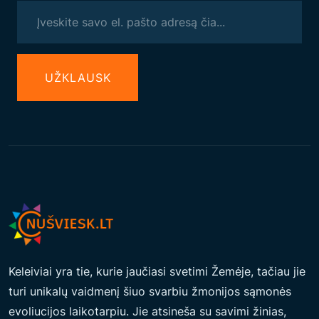
M
I
J
A
UŽКLAUSK
:
S
A
V
O
D
A
U
G
I
Keleiviai yra tie, kurie jaučiasi svetimi Žemėje, tačiau jie
A
turi unikalų vaidmenį šiuo svarbiu žmonijos sąmonės
M
evoliucijos laikotarpiu. Jie atsineša su savimi žinias,