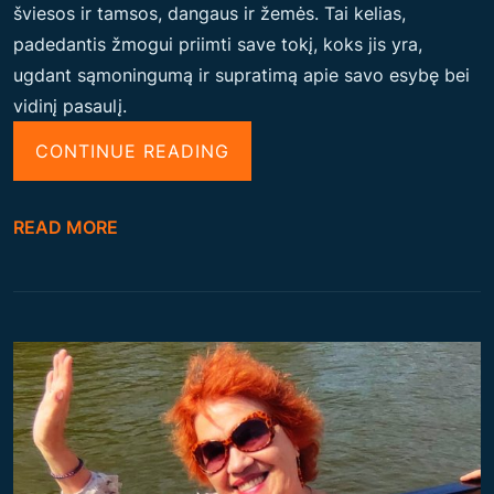
šviesos ir tamsos, dangaus ir žemės. Tai kelias,
“
R
padedantis žmogui priimti save tokį, koks jis yra,
V
ugdant sąmoningumą ir supratimą apie savo esybę bei
I
vidinį pasaulį.
D
I
“
CONTINUE READING
N
S
Ė
I
READ MORE
S
E
T
L
R
O
A
S
N
A
S
L
F
C
O
H
R
E