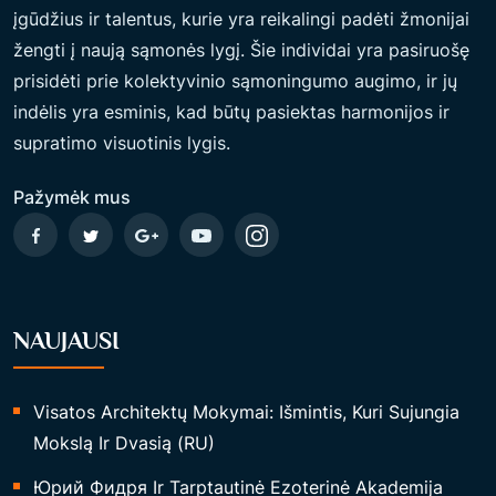
A
įgūdžius ir talentus, kurie yra reikalingi padėti žmonijai
T
žengti į naują sąmonės lygį. Šie individai yra pasiruošę
Ė
prisidėti prie kolektyvinio sąmoningumo augimo, ir jų
S
indėlis yra esminis, kad būtų pasiektas harmonijos ir
P
supratimo visuotinis lygis.
R
I
Pažymėk mus
G
I
M
T
NAUJAUSI
I
E
S
Visatos Architektų Mokymai: Išmintis, Kuri Sujungia
S
Mokslą Ir Dvasią (RU)
U
Юрий Фидря Ir Tarptautinė Ezoterinė Akademija