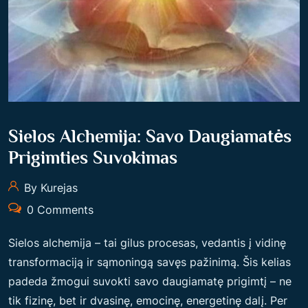
H
Į
E
“
M
I
K
Ė
I
Sielos Alchemija: Savo Daugiamatės
R
Prigimties Suvokimas
T
R
By Kurejas
A
0 Comments
N
S
Sielos alchemija – tai gilus procesas, vedantis į vidinę
F
transformaciją ir sąmoningą savęs pažinimą. Šis kelias
O
padeda žmogui suvokti savo daugiamatę prigimtį – ne
R
tik fizinę, bet ir dvasinę, emocinę, energetinę dalį. Per