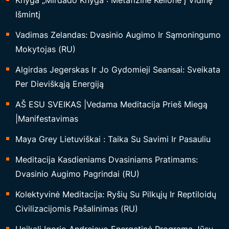
Knyga „Mirdado Knyga“: Metafizinė Kelionė Į Vidinę
Išmintį
Vadimas Zelandas: Dvasinio Augimo Ir Sąmoningumo
Mokytojas (RU)
Algirdas Jegerskas Ir Jo Gydomieji Seansai: Sveikata
Per Dieviškąją Energiją
AŠ ESU SVEIKAS |Vedama Meditacija Prieš Miegą
|Manifestavimas
Maya Grey Lietuviškai : Taika Su Savimi Ir Pasauliu
Meditacija Kasdieniams Dvasiniams Pratimams:
Dvasinio Augimo Pagrindai (RU)
Kolektyvinė Meditacija: Ryšių Su Pilkųjų Ir Reptiloidų
Civilizacijomis Pašalinimas (RU)