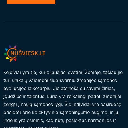
Keleiviai yra tie, kurie jaučiasi svetimi Žemėje, tačiau jie
turi unikalų vaidmenį šiuo svarbiu žmonijos sąmonės
evoliucijos laikotarpiu. Jie atsineša su savimi žinias,
įgūdžius ir talentus, kurie yra reikalingi padėti žmonijai
žengti į naują sąmonės lygį. Šie individai yra pasiruošę
prisidėti prie kolektyvinio sąmoningumo augimo, ir jų
indėlis yra esminis, kad būtų pasiektas harmonijos ir