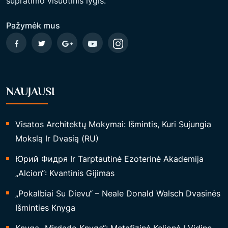
supratimo visuotinis lygis.
Pažymėk mus
NAUJAUSI
Visatos Architektų Mokymai: Išmintis, Kuri Sujungia
Mokslą Ir Dvasią (RU)
Юрий Фидря Ir Tarptautinė Ezoterinė Akademija
„Alcion“: Kvantinis Gijimas
„Pokalbiai Su Dievu“ – Neale Donald Walsch Dvasinės
Išminties Knyga