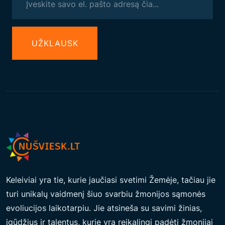
UŽКLAUSK
Keleiviai yra tie, kurie jaučiasi svetimi Žemėje, tačiau jie
turi unikalų vaidmenį šiuo svarbiu žmonijos sąmonės
evoliucijos laikotarpiu. Jie atsineša su savimi žinias,
įgūdžius ir talentus, kurie yra reikalingi padėti žmonijai