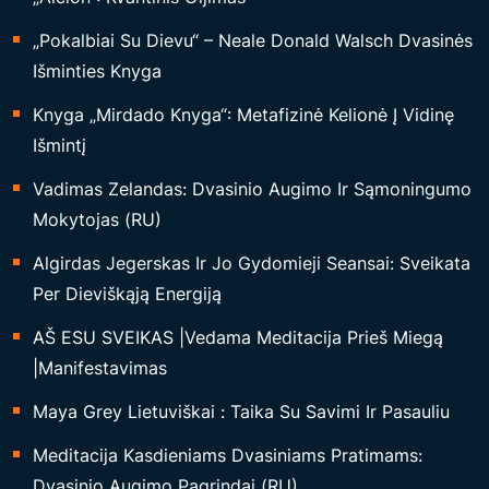
„Pokalbiai Su Dievu“ – Neale Donald Walsch Dvasinės
Išminties Knyga
Knyga „Mirdado Knyga“: Metafizinė Kelionė Į Vidinę
Išmintį
Vadimas Zelandas: Dvasinio Augimo Ir Sąmoningumo
Mokytojas (RU)
Algirdas Jegerskas Ir Jo Gydomieji Seansai: Sveikata
Per Dieviškąją Energiją
AŠ ESU SVEIKAS |Vedama Meditacija Prieš Miegą
|Manifestavimas
Maya Grey Lietuviškai : Taika Su Savimi Ir Pasauliu
Meditacija Kasdieniams Dvasiniams Pratimams:
Dvasinio Augimo Pagrindai (RU)