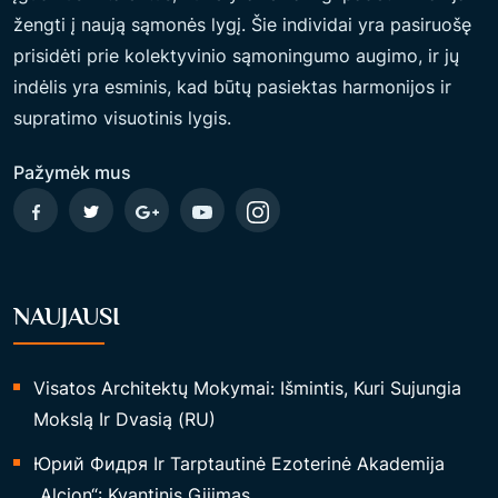
žengti į naują sąmonės lygį. Šie individai yra pasiruošę
prisidėti prie kolektyvinio sąmoningumo augimo, ir jų
indėlis yra esminis, kad būtų pasiektas harmonijos ir
supratimo visuotinis lygis.
Pažymėk mus
NAUJAUSI
Visatos Architektų Mokymai: Išmintis, Kuri Sujungia
Mokslą Ir Dvasią (RU)
Юрий Фидря Ir Tarptautinė Ezoterinė Akademija
„Alcion“: Kvantinis Gijimas