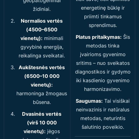
geopatogeniniai
energetinę būklę ir
židiniai.
priimti tinkamus
Normalios vertės
sprendimus.
(4500–6500
Platus pritaikymas:
Šis
vienetų):
minimali
metodas tinka
gyvybinė energija,
įvairioms gyvenimo
reikalinga sveikatai.
sritims – nuo sveikatos
Aukštesnės vertės
diagnostikos ir gydymo
(6500–10 000
iki kasdienio gyvenimo
vienetų):
harmonizavimo.
harmoninga žmogaus
Saugumas:
Tai visiškai
būsena.
neinvazinis ir natūralus
Dvasinės vertės
metodas, neturintis
(virš 10 000
šalutinio poveikio.
vienetų):
jėgos