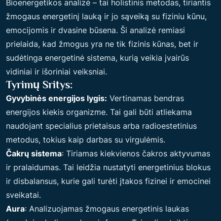
Bioenergetikos analizė – tai holistinis metodas, tiriantis
žmogaus energetinį lauką ir jo sąveiką su fiziniu kūnu,
emocijomis ir dvasine būsena. Ši analizė remiasi
prielaida, kad žmogus yra ne tik fizinis kūnas, bet ir
sudėtinga energetinė sistema, kurią veikia įvairūs
vidiniai ir išoriniai veiksniai.
Tyrimų Sritys:
Gyvybinės energijos lygis:
Vertinamas bendras
energijos kiekis organizme. Tai gali būti atliekama
naudojant specialius prietaisus arba radioestetinius
metodus, tokius kaip darbas su virgulėmis.
Čakrų sistema
: Tiriamas kiekvienos čakros aktyvumas
ir pralaidumas. Tai leidžia nustatyti energetinius blokus
ir disbalansus, kurie gali turėti įtakos fizinei ir emocinei
sveikatai.
Aura
: Analizuojamas žmogaus energetinis laukas