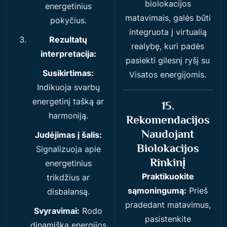
biolokacijos
energetinius
matavimais, galės būti
pokyčius.
integruota į virtualią
Rezultatų
realybę, kuri padės
interpretacija:
pasiekti gilesnį ryšį su
Susikirtimas:
Visatos energijomis.
Indikuoja svarbų
energetinį tašką ar
15.
harmoniją.
Rekomendacijos
Naudojant
Judėjimas į šalis:
Biolokacijos
Signalizuoja apie
Rinkinį
energetinius
Praktikuokite
trikdžius ar
sąmoningumą:
Prieš
disbalansą.
pradedant matavimus,
Svyravimai:
Rodo
pasistenkite
dinamišką energijos