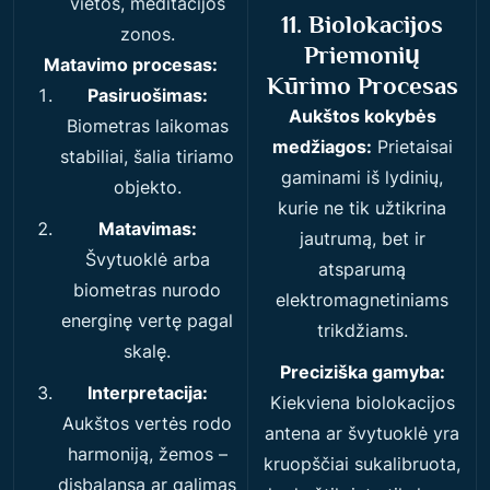
vietos, meditacijos
11. Biolokacijos
zonos.
Priemonių
Matavimo procesas:
Kūrimo Procesas
Pasiruošimas:
Aukštos kokybės
Biometras laikomas
medžiagos:
Prietaisai
stabiliai, šalia tiriamo
gaminami iš lydinių,
objekto.
kurie ne tik užtikrina
Matavimas:
jautrumą, bet ir
Švytuoklė arba
atsparumą
biometras nurodo
elektromagnetiniams
energinę vertę pagal
trikdžiams.
skalę.
Preciziška gamyba:
Interpretacija:
Kiekviena biolokacijos
Aukštos vertės rodo
antena ar švytuoklė yra
harmoniją, žemos –
kruopščiai sukalibruota,
disbalansą ar galimas