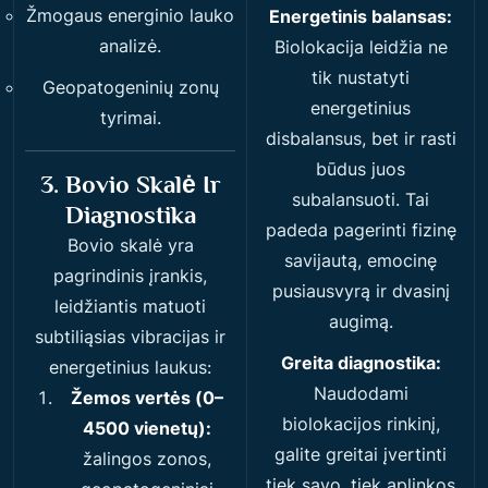
Žmogaus energinio lauko
Energetinis balansas:
analizė.
Biolokacija leidžia ne
tik nustatyti
Geopatogeninių zonų
energetinius
tyrimai.
disbalansus, bet ir rasti
būdus juos
3. Bovio Skalė Ir
subalansuoti. Tai
Diagnostika
padeda pagerinti fizinę
Bovio skalė yra
savijautą, emocinę
pagrindinis įrankis,
pusiausvyrą ir dvasinį
leidžiantis matuoti
augimą.
subtiliąsias vibracijas ir
Greita diagnostika:
energetinius laukus:
Naudodami
Žemos vertės (0–
biolokacijos rinkinį,
4500 vienetų):
galite greitai įvertinti
žalingos zonos,
tiek savo, tiek aplinkos