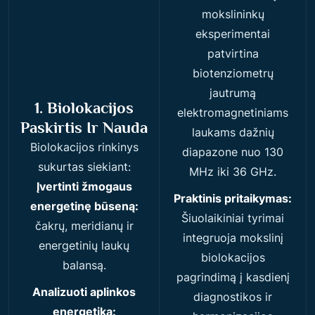
mokslininkų
eksperimentai
patvirtina
biotenziometrų
jautrumą
1. Biolokacijos
elektromagnetiniams
Paskirtis Ir Nauda
laukams dažnių
Biolokacijos rinkinys
diapazone nuo 130
sukurtas siekiant:
MHz iki 36 GHz.
Įvertinti žmogaus
Praktinis pritaikymas:
energetinę būseną:
Šiuolaikiniai tyrimai
čakrų, meridianų ir
integruoja mokslinį
energetinių laukų
biolokacijos
balansą.
pagrindimą į kasdienį
Analizuoti aplinkos
diagnostikos ir
energetiką: