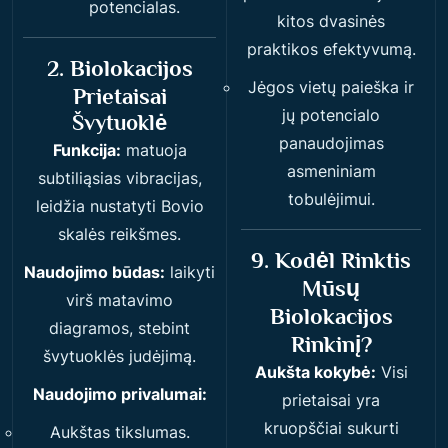
potencialas.
kitos dvasinės
praktikos efektyvumą.
2. Biolokacijos
Jėgos vietų paieška ir
Prietaisai
jų potencialo
Švytuoklė
panaudojimas
Funkcija:
matuoja
asmeniniam
subtiliąsias vibracijas,
tobulėjimui.
leidžia nustatyti Bovio
skalės reikšmes.
9. Kodėl Rinktis
Naudojimo būdas:
laikyti
Mūsų
virš matavimo
Biolokacijos
diagramos, stebint
Rinkinį?
švytuoklės judėjimą.
Aukšta kokybė:
Visi
Naudojimo privalumai:
prietaisai yra
kruopščiai sukurti
Aukštas tikslumas.