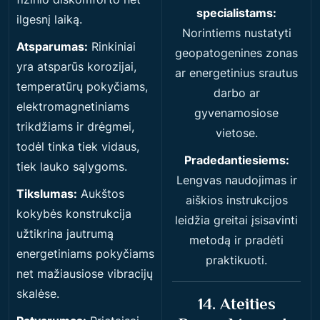
specialistams:
ilgesnį laiką.
Norintiems nustatyti
Atsparumas:
Rinkiniai
geopatogenines zonas
yra atsparūs korozijai,
ar energetinius srautus
temperatūrų pokyčiams,
darbo ar
elektromagnetiniams
gyvenamosiose
trikdžiams ir drėgmei,
vietose.
todėl tinka tiek vidaus,
Pradedantiesiems:
tiek lauko sąlygoms.
Lengvas naudojimas ir
Tikslumas:
Aukštos
aiškios instrukcijos
kokybės konstrukcija
leidžia greitai įsisavinti
užtikrina jautrumą
metodą ir pradėti
energetiniams pokyčiams
praktikuoti.
net mažiausiose vibracijų
skalėse.
14. Ateities