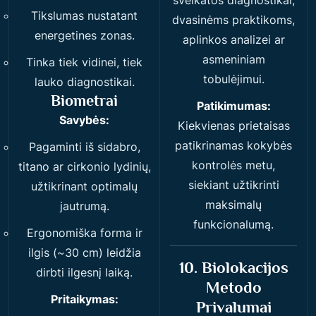
sveikatos diagnostikai,
Tikslumas nustatant
dvasinėms praktikoms,
energetines zonas.
aplinkos analizei ar
asmeniniam
Tinka tiek vidinei, tiek
tobulėjimui.
lauko diagnostikai.
Biometrai
Patikimumas:
Savybės:
Kiekvienas prietaisas
patikrinamas kokybės
Pagaminti iš sidabro,
kontrolės metu,
titano ar cirkonio lydinių,
siekiant užtikrinti
užtikrinant optimalų
maksimalų
jautrumą.
funkcionalumą.
Ergonomiška forma ir
ilgis (~30 cm) leidžia
10. Biolokacijos
dirbti ilgesnį laiką.
Metodo
Pritaikymas:
Privalumai