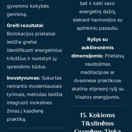
bet ir kelti savo
gyvenimo kokybės
energetinį dažnį,
gerinimą.
siekiant harmonijos su
Greiti rezultatai:
aplinkiniu pasauliu.
Biolokacijos prietaisai
Ryšys su
leidžia greitai
aukštesnėmis
identifikuoti energetinius
dimensijomis:
Prietaisų
trikdžius ir nustatyti jų
naudojimas
sprendimo būdus.
meditacijose ar
Inovatyvumas:
Sukurtas
dvasinėse praktikose
remiantis moderniausiais
skatina stipresnį ryšį su
tyrimais, metodas leidžia
Visatos energijomis.
integruoti mokslines
žinias į kasdienę
13. Kokioms
praktiką.
Tikslinėms
Grupėms Tinka