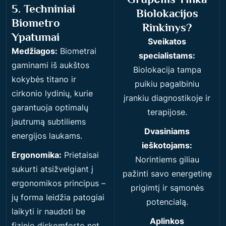
5. Techniniai
Biolokacijos
Biometro
Rinkinys?
Ypatumai
Sveikatos
Medžiagos:
Biometrai
specialistams:
gaminami iš aukštos
Biolokacija tampa
kokybės titano ir
puikiu pagalbiniu
cirkonio lydinių, kurie
įrankiu diagnostikoje ir
garantuoja optimalų
terapijose.
jautrumą subtiliems
Dvasiniams
energijos laukams.
ieškotojams:
Ergonomika:
Prietaisai
Norintiems giliau
sukurti atsižvelgiant į
pažinti savo energetinę
ergonomikos principus –
prigimtį ir sąmonės
jų forma leidžia patogiai
potencialą.
laikyti ir naudoti be
Aplinkos
fizinio diskomforto net