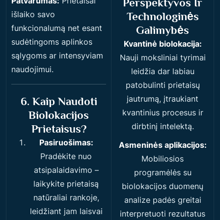
Patvarumas:
Prietaisai
Perspektyvos Ir
išlaiko savo
Technologinės
funkcionalumą net esant
Galimybės
sudėtingoms aplinkos
Kvantinė biolokacija:
sąlygoms ar intensyviam
Nauji moksliniai tyrimai
naudojimui.
leidžia dar labiau
patobulinti prietaisų
jautrumą, įtraukiant
6. Kaip Naudoti
kvantinius procesus ir
Biolokacijos
dirbtinį intelektą.
Prietaisus?
Pasiruošimas:
Asmeninės aplikacijos:
Pradėkite nuo
Mobiliosios
atsipalaidavimo –
programėlės su
laikykite prietaisą
biolokacijos duomenų
natūraliai rankoje,
analize padės greitai
leidžiant jam laisvai
interpretuoti rezultatus