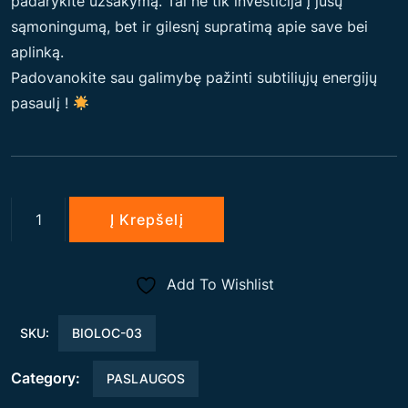
padarykite užsakymą. Tai ne tik investicija į jūsų
sąmoningumą, bet ir gilesnį supratimą apie save bei
aplinką.
Padovanokite sau galimybę pažinti subtiliųjų energijų
pasaulį !
produkto
Į Krepšelį
kiekis:
KVANTINIŲ
Add To Wishlist
LAUKŲ
DIAGNOSTIKA
SKU:
BIOLOC-03
SU
KONSULTACIJĄ
Category:
PASLAUGOS