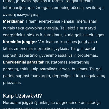
(aura), jo dydis, spalvos ir forma. Tai gali suteikti
informacijos apie žmogaus emocinę būseną, sveikatą ir
dvasinį išsivystymą.
Meridianai
: Tiriami energetiniai kanalai (meridianai),
kuriais teka gyvybinė energija. Tai leidžia nustatyti
energetinius blokus ir sutrikimus, kurie gali sukelti ligas.
Karminės jungty
s: Vertinamos karminės jungtys su
kitais žmonėmis ir praeities įvykiais. Tai gali padėti
suprasti dabartinio gyvenimo iššūkius ir problemas.
Energetiniai parazitai
: Nustatomas energetinių
parazitų, tokių kaip astralinės lervos, buvimas. Tai gali
padėti suprasti nuovargio, depresijos ir kitų negalavimų
priežastis.
Kaip Užsisakyti?
Norėdami įsigyti šį rinkinį su diagnostine konsultacija,