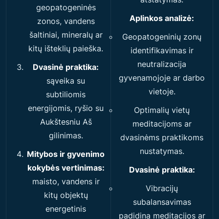
geopatogeninės
Aplinkos analizė:
zonos, vandens
šaltiniai, mineralų ar
Geopatogeninių zonų
kitų išteklių paieška.
identifikavimas ir
neutralizacija
Dvasinė praktika:
gyvenamojoje ar darbo
sąveika su
vietoje.
subtiliomis
energijomis, ryšio su
Optimalių vietų
Aukštesniu Aš
meditacijoms ar
gilinimas.
dvasinėms praktikoms
nustatymas.
Mitybos ir gyvenimo
kokybės vertinimas:
Dvasinė praktika:
maisto, vandens ir
Vibracijų
kitų objektų
subalansavimas
energetinis
padidina meditacijos ar