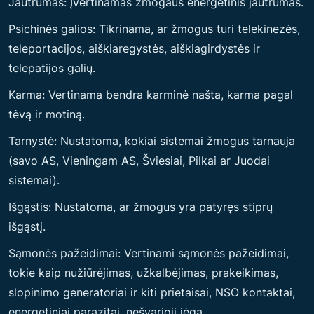
Jautrumas: Įvertinamas žmogaus energetinis jautrumas.
Psichinės galios: Tikrinama, ar žmogus turi telekinezės,
teleportacijos, aiškiaregystės, aiškiagirdystės ir
telepatijos galių.
Karma: Vertinama bendra karminė našta, karma pagal
tėvą ir motiną.
Tarnystė: Nustatoma, kokiai sistemai žmogus tarnauja
(savo AS, Vieningam AS, Šviesiai, Pilkai ar Juodai
sistemai).
Išgąstis: Nustatoma, ar žmogus yra patyręs stiprų
išgąstį.
Sąmonės pažeidimai: Vertinami sąmonės pažeidimai,
tokie kaip nužiūrėjimas, užkalbėjimas, prakeikimas,
slopinimo generatoriai ir kiti prietaisai, NSO kontaktai,
energetiniai parazitai, nešvarioji jėga.