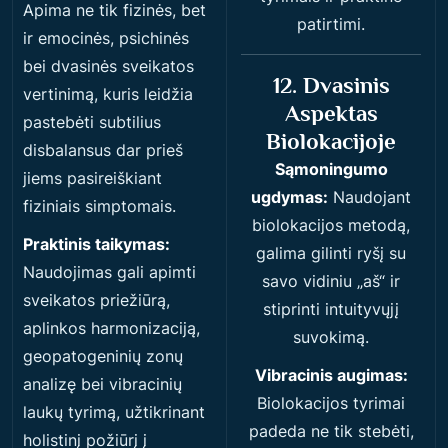
Apima ne tik fizinės, bet
patirtimi.
ir emocinės, psichinės
bei dvasinės sveikatos
12. Dvasinis
vertinimą, kuris leidžia
Aspektas
pastebėti subtilius
Biolokacijoje
disbalansus dar prieš
Sąmoningumo
jiems pasireiškiant
ugdymas:
Naudojant
fiziniais simptomais.
biolokacijos metodą,
Praktinis taikymas:
galima gilinti ryšį su
Naudojimas gali apimti
savo vidiniu „aš“ ir
sveikatos priežiūrą,
stiprinti intuityvųjį
aplinkos harmonizaciją,
suvokimą.
geopatogeninių zonų
Vibracinis augimas:
analizę bei vibracinių
Biolokacijos tyrimai
laukų tyrimą, užtikrinant
padeda ne tik stebėti,
holistinį požiūrį į