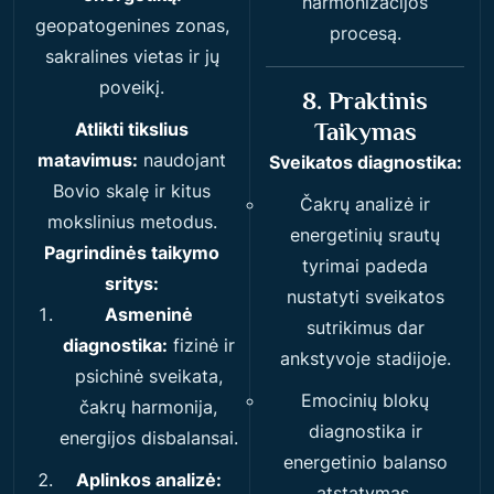
harmonizacijos
geopatogenines zonas,
procesą.
sakralines vietas ir jų
poveikį.
8. Praktinis
Taikymas
Atlikti tikslius
matavimus:
naudojant
Sveikatos diagnostika:
Bovio skalę ir kitus
Čakrų analizė ir
mokslinius metodus.
energetinių srautų
Pagrindinės taikymo
tyrimai padeda
sritys:
nustatyti sveikatos
Asmeninė
sutrikimus dar
diagnostika:
fizinė ir
ankstyvoje stadijoje.
psichinė sveikata,
Emocinių blokų
čakrų harmonija,
diagnostika ir
energijos disbalansai.
energetinio balanso
Aplinkos analizė:
atstatymas.