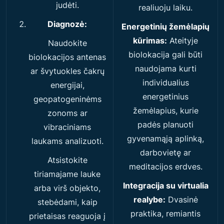
judėti.
realiuoju laiku.
Diagnozė:
Energetinių žemėlapių
kūrimas:
Ateityje
Naudokite
biolokacija gali būti
biolokacijos antenas
naudojama kurti
ar švytuokles čakrų
individualius
energijai,
energetinius
geopatogeninėms
žemėlapius, kurie
zonoms ar
padės planuoti
vibraciniams
gyvenamąją aplinką,
laukams analizuoti.
darbovietę ar
Atsistokite
meditacijos erdves.
tiriamajame lauke
Integracija su virtualia
arba virš objekto,
realybe:
Dvasinė
stebėdami, kaip
praktika, remiantis
prietaisas reaguoja į