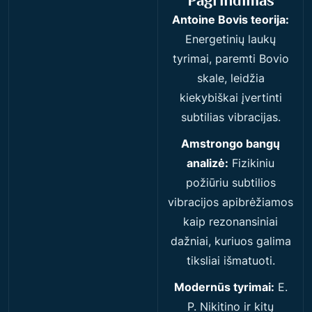
Pagrindimas
Antoine Bovis teorija:
Energetinių laukų
tyrimai, paremti Bovio
skale, leidžia
kiekybiškai įvertinti
subtilias vibracijas.
Amstrongo bangų
analizė:
Fizikiniu
požiūriu subtilios
vibracijos apibrėžiamos
kaip rezonansiniai
dažniai, kuriuos galima
tiksliai išmatuoti.
Modernūs tyrimai:
E.
P. Nikitino ir kitų