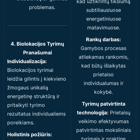
kad užtikrintų tikslumą
problemas.
subtiliausiuose
energetiniuose
matavimuose.
Rankų darbas:
4. Biolokacijos Tyrimų
Gamybos procesas
Pranašumai
atliekamas rankomis,
Individualizacija:
kad būtų išlaikytas
Biolokacijos tyrimai
prietaiso
leidžia gilintis į kiekvieno
individualumas ir
žmogaus unikalią
kokybė.
energetinę struktūrą ir
Tyrimų patvirtinta
pritaikyti tyrimo
technologija:
Prietaisų
rezultatus individualiems
veikimo efektyvumas
poreikiams.
patvirtintas moksliniais
Holistinis požiūris:
tyrimais ir praktine