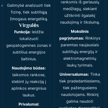
rankomis iš geriausių
Galimybė analizuoti tiek
medžiagų, siekiant
fizinę, tiek subtiliąją
užtikrinti ilgalaikį
žmogaus energetiką.
naudojimą ir tikslumą.
Virgulės
Mokslinis
Funkcija:
leidžia
pagrįstumas:
Rinkinys
lokalizuoti
paremtas naujausiais
geopatogenines zonas ir
subtiliųjų energijų ir
subtilius energijos
elektromagnetinių
šaltinius.
laukų tyrimais.
Naudojimo būdas:
Universalumas:
Tinka
laikomos rankose,
tiek pradedantiesiems,
stebint jų reakciją į
tiek pažengusiems
aplinkos energinius
naudotojams. Rinkinį
laukus.
galima naudoti
Privalumai: