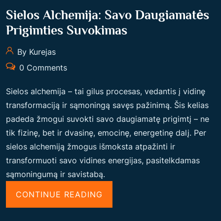
I
Sielos Alchemija: Savo Daugiamatės
R
Prigimties Suvokimas
T
R
By Kurejas
A
0 Comments
N
S
Sielos alchemija – tai gilus procesas, vedantis į vidinę
F
transformaciją ir sąmoningą savęs pažinimą. Šis kelias
O
padeda žmogui suvokti savo daugiamatę prigimtį – ne
R
tik fizinę, bet ir dvasinę, emocinę, energetinę dalį. Per
M
sielos alchemiją žmogus išmoksta atpažinti ir
A
transformuoti savo vidines energijas, pasitelkdamas
T
sąmoningumą ir savistabą.
O
“
R
CONTINUE READING
S
Ė