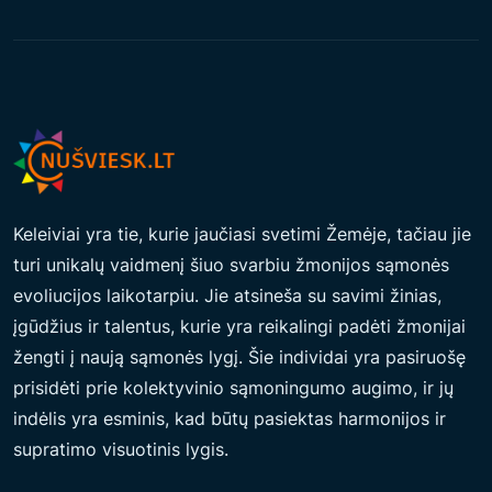
A
V
O
D
A
U
G
I
Keleiviai yra tie, kurie jaučiasi svetimi Žemėje, tačiau jie
A
turi unikalų vaidmenį šiuo svarbiu žmonijos sąmonės
M
evoliucijos laikotarpiu. Jie atsineša su savimi žinias,
A
įgūdžius ir talentus, kurie yra reikalingi padėti žmonijai
T
žengti į naują sąmonės lygį. Šie individai yra pasiruošę
Ė
prisidėti prie kolektyvinio sąmoningumo augimo, ir jų
S
indėlis yra esminis, kad būtų pasiektas harmonijos ir
P
supratimo visuotinis lygis.
R