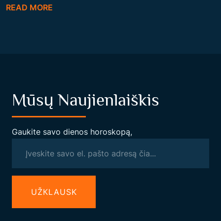
I
“
READ MORE
E
L
O
S
A
L
Mūsų Naujienlaiškis
C
H
E
Gaukite savo dienos horoskopą,
M
I
J
A
UŽКLAUSK
:
S