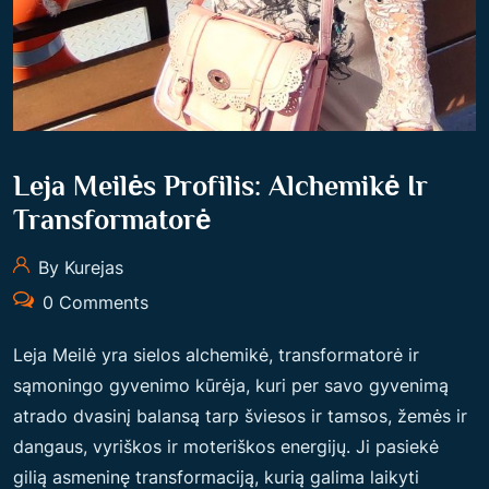
S
E
K
L
E
I
L
A
I
N
A
T
Leja Meilės Profilis: Alchemikė Ir
S
I
Transformatorė
“
S
By Kurejas
S
Ą
0 Comments
M
Leja Meilė yra sielos alchemikė, transformatorė ir
O
sąmoningo gyvenimo kūrėja, kuri per savo gyvenimą
N
atrado dvasinį balansą tarp šviesos ir tamsos, žemės ir
Ę
dangaus, vyriškos ir moteriškos energijų. Ji pasiekė
I
gilią asmeninę transformaciją, kurią galima laikyti
R