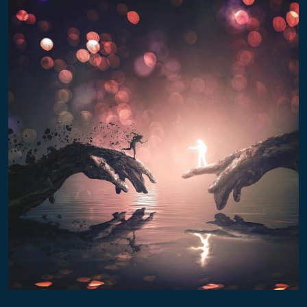
A
L
C
H
E
M
I
J
A
:
K
A
I
P
T
A