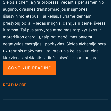
Sielos alchemija yra procesas, vedantis per asmeninio
augimo, dvasinės transformacijos ir sąmonės
išlaisvinimo etapus. Tai kelias, kuriame derinami
priešybių poliai – ledas ir ugnis, dangus ir žemė, šviesa
ir tamsa. Tai pusiausvyros atradimas tarp vyriškos ir
moteriškos energijų, taip pat gebėjimas paversti
negatyvias energijas į pozityvias. Sielos alchemija nėra
tik teorinis mokymas – tai praktinis kelias, kurį eina
kiekvienas, siekiantis vidinės laisvės ir harmonijos.
“
CONTINUE READING
S
I
READ MORE
E
L
O
S