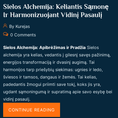
Sielos Alchemija: Keliantis Sąmonę
P
T
Ir Harmonizuojant Vidinį Pasaulį
I
By Kurejas
S
0 Comments
A
V
Sielos Alchemija: Apibrėžimas ir Pradžia
Sielos
I
alchemija yra kelias, vedantis į gilesnį savęs pažinimą,
M
energijos transformaciją ir dvasinį augimą. Tai
I
harmonijos tarp priešybių siekimas: ugnies ir ledo,
I
šviesos ir tamsos, dangaus ir žemės. Tai kelias,
R
padedantis žmogui priimti save tokį, koks jis yra,
V
ugdant sąmoningumą ir supratimą apie savo esybę bei
I
vidinį pasaulį.
D
I
“
CONTINUE READING
N
S