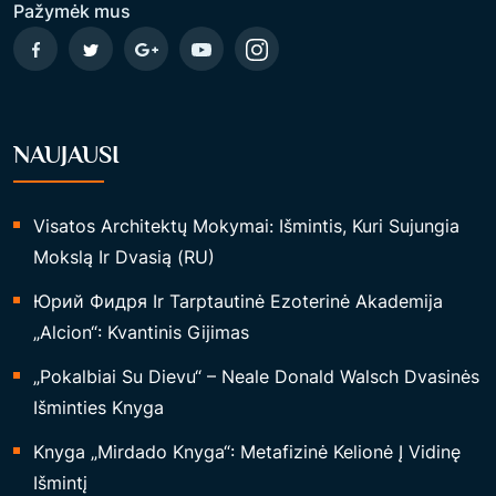
I
Pažymėk mus
G
I
M
T
NAUJAUSI
I
E
S
Visatos Architektų Mokymai: Išmintis, Kuri Sujungia
S
Mokslą Ir Dvasią (RU)
U
Юрий Фидря Ir Tarptautinė Ezoterinė Akademija
V
„Alcion“: Kvantinis Gijimas
O
K
„Pokalbiai Su Dievu“ – Neale Donald Walsch Dvasinės
I
Išminties Knyga
M
Knyga „Mirdado Knyga“: Metafizinė Kelionė Į Vidinę
A
Išmintį