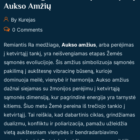
Aukso Amžių
By Kurejas
0 Comments
Remiantis Ra medžiaga,
Aukso amžius
, arba perėjimas
į ketvirtąjį tankį, yra neišvengiamas etapas Žemės
sąmonės evoliucijoje. Šis amžius simbolizuoja sąmonės
pakilimą į aukštesnę vibracinę būseną, kurioje
dominuoja meilė, vienybė ir harmonija. Aukso amžius
dažnai siejamas su žmonijos perėjimu į ketvirtąją
sąmonės dimensiją, kur pagrindinė energija yra tarnystė
kitiems. Šiuo metu Žemė pereina iš trečiojo tankio į
ketvirtąjį. Tai reiškia, kad dabartinis ciklas, grindžiamas
dualizmu, konfliktu ir poliarizacija, pamažu užleidžia
vietą aukštesniam vienybės ir bendradarbiavimo