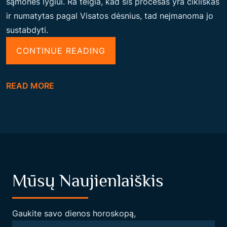
sąmonės lygiui. Ra teigia, kad šis procesas yra cikliškas
ir numatytas pagal Visatos dėsnius, tad neįmanoma jo
sustabdyti.
“
CONTINUE READING
R
A
READ MORE
M
E
D
Ž
I
A
Mūsų Naujienlaiškis
G
O
S
Gaukite savo dienos horoskopą,
A