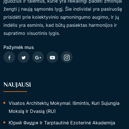
įgūdžius ir talentus, kurie yra reikalingi padėti žmonijai
N
žengti į naują sąmonės lygį. Šie individai yra pasiruošę
T
prisidėti prie kolektyvinio sąmoningumo augimo, ir jų
Į
indėlis yra esminis, kad būtų pasiektas harmonijos ir
A
supratimo visuotinis lygis.
U
K
Pažymėk mus
S
O
A
M
NAUJAUSI
Ž
I
Ų
Visatos Architektų Mokymai: Išmintis, Kuri Sujungia
“
Mokslą Ir Dvasią (RU)
Юрий Фидря Ir Tarptautinė Ezoterinė Akademija