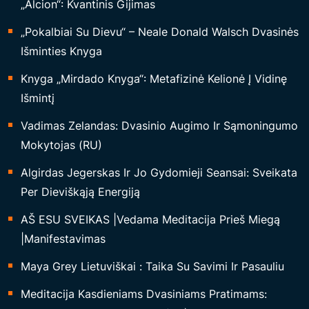
„Alcion“: Kvantinis Gijimas
„Pokalbiai Su Dievu“ – Neale Donald Walsch Dvasinės
Išminties Knyga
Knyga „Mirdado Knyga“: Metafizinė Kelionė Į Vidinę
Išmintį
Vadimas Zelandas: Dvasinio Augimo Ir Sąmoningumo
Mokytojas (RU)
Algirdas Jegerskas Ir Jo Gydomieji Seansai: Sveikata
Per Dieviškąją Energiją
AŠ ESU SVEIKAS |Vedama Meditacija Prieš Miegą
|Manifestavimas
Maya Grey Lietuviškai : Taika Su Savimi Ir Pasauliu
Meditacija Kasdieniams Dvasiniams Pratimams: