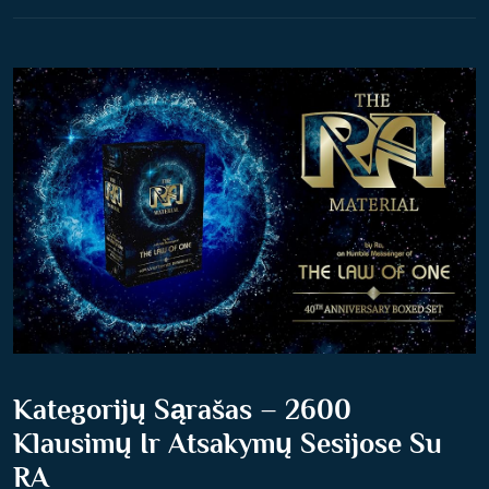
A
L
I
M
E
I
Š
M
O
K
T
I
I
Š
Kategorijų Sąrašas – 2600
R
Klausimų Ir Atsakymų Sesijose Su
A
RA