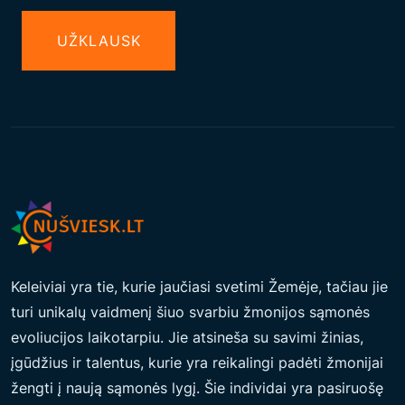
A
UŽКLAUSK
M
E
D
Ž
I
A
G
A
)
Y
Keleiviai yra tie, kurie jaučiasi svetimi Žemėje, tačiau jie
R
turi unikalų vaidmenį šiuo svarbiu žmonijos sąmonės
A
evoliucijos laikotarpiu. Jie atsineša su savimi žinias,
P
įgūdžius ir talentus, kurie yra reikalingi padėti žmonijai
L
žengti į naują sąmonės lygį. Šie individai yra pasiruošę
A