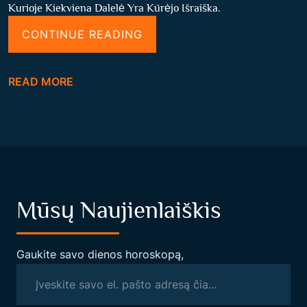
Kurioje Kiekviena Dalelė Yra Kūrėjo Išraiška.
“
CONTINUE READING
V
I
READ MORE
E
N
I
O
D
Ė
Mūsų Naujienlaiškis
S
N
I
Gaukite savo dienos horoskopą,
S
(
R