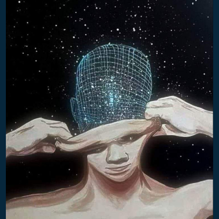
D
R
E
I
S
J
?
Ų
“
S
Ą
R
A
Š
A
S
–
2
6
0
0