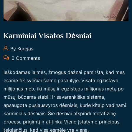
K
L
A
U
Karminiai Visatos Dėsniai
S
I
By Kurejas
M
0 Comments
Ų
I
Ieškodamas laimės, žmogus dažnai pamiršta, kad mes
R
esame tik svečiai šiame pasaulyje. Visata egzistavo
A
milijonus metų iki mūsų ir egzistuos milijonus metų po
T
mūsų, būdama stabili ir savarankiška sistema,
S
apsaugota pusiausvyros dėsniais, kurie kitaip vadinami
A
karminiais dėsniais. Šie dėsniai atspindi metafizinę
K
procesų prigimtį ir atitinka Vieno Įstatymo principus,
Y
teigiančius, kad visa esmėje yra viena.