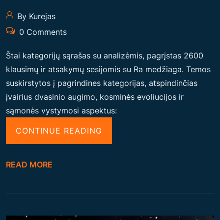
A
P
By Kurejas
I
0 Comments
E
E
Štai kategorijų sąrašas su analizėmis, pagrįstas 2600
G
klausimų ir atsakymų sesijomis su Ra medžiaga. Temos
I
suskirstytos į pagrindines kategorijas, atspindinčias
P
įvairius dvasinio augimo, kosminės evoliucijos ir
T
sąmonės vystymosi aspektus:
O
“
CONTINUE READING
P
K
I
A
READ MORE
R
T
A
E
M
G
I
O