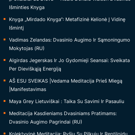
A
Išminties Knyga
S
Knyga „Mirdado Knyga“: Metafizinė Kelionė Į Vidinę
I
Išmintį
N
Vadimas Zelandas: Dvasinio Augimo Ir Sąmoningumo
Ė
Mokytojas (RU)
M
O
Algirdas Jegerskas Ir Jo Gydomieji Seansai: Sveikata
K
Per Dieviškąją Energiją
Y
AŠ ESU SVEIKAS |Vedama Meditacija Prieš Miegą
M
|Manifestavimas
O
S
Maya Grey Lietuviškai : Taika Su Savimi Ir Pasauliu
I
Meditacija Kasdieniams Dvasiniams Pratimams:
S
Dvasinio Augimo Pagrindai (RU)
T
E
Kolektyvinė Meditacija: Ryšių Su Pilkųjų Ir Reptiloidų