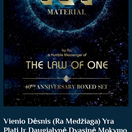
O
S
D
Ė
S
N
I
A
I
“
Vienio Dėsnis (Ra Medžiaga) Yra
Plati Ir Daugialypė Dvasinė Mokymo