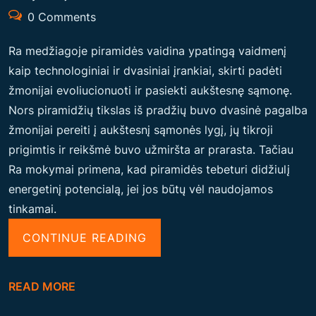
0 Comments
Ra medžiagoje piramidės vaidina ypatingą vaidmenį
kaip technologiniai ir dvasiniai įrankiai, skirti padėti
žmonijai evoliucionuoti ir pasiekti aukštesnę sąmonę.
Nors piramidžių tikslas iš pradžių buvo dvasinė pagalba
žmonijai pereiti į aukštesnį sąmonės lygį, jų tikroji
prigimtis ir reikšmė buvo užmiršta ar prarasta. Tačiau
Ra mokymai primena, kad piramidės tebeturi didžiulį
energetinį potencialą, jei jos būtų vėl naudojamos
tinkamai.
“
CONTINUE READING
K
Ą
READ MORE
G