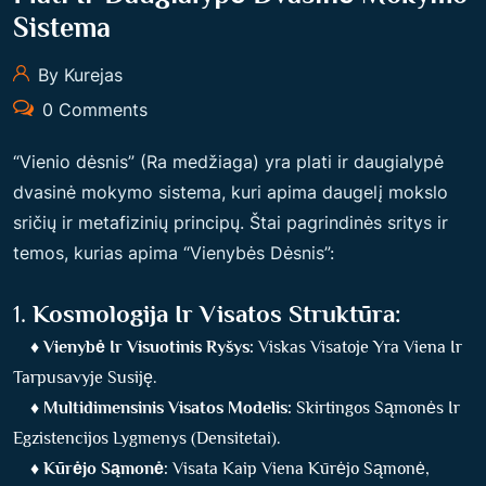
Sistema
By Kurejas
0 Comments
“Vienio dėsnis” (Ra medžiaga) yra plati ir daugialypė
dvasinė mokymo sistema, kuri apima daugelį mokslo
sričių ir metafizinių principų. Štai pagrindinės sritys ir
temos, kurias apima “Vienybės Dėsnis”:
1.
Kosmologija Ir Visatos Struktūra:
♦
Vienybė Ir Visuotinis Ryšys:
Viskas Visatoje Yra Viena Ir
Tarpusavyje Susiję.
♦
Multidimensinis Visatos Modelis:
Skirtingos Sąmonės Ir
Egzistencijos Lygmenys (densitetai).
♦
Kūrėjo Sąmonė:
Visata Kaip Viena Kūrėjo Sąmonė,