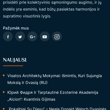
prisidėti prie kolektyvinio sąmoningumo augimo, ir jų
T
indėlis yra esminis, kad būtų pasiektas harmonijos ir
I
supratimo visuotinis lygis.
I
R
Pažymėk mus
D
A
U
G
NAUJAUSI
I
A
L
Visatos Architektų Mokymai: Išmintis, Kuri Sujungia
Y
Mokslą Ir Dvasią (RU)
P
Юрий Фидря Ir Tarptautinė Ezoterinė Akademija
Ė
„Alcion“: Kvantinis Gijimas
D
V
„Pokalbiai Su Dievu“ – Neale Donald Walsch Dvasinės