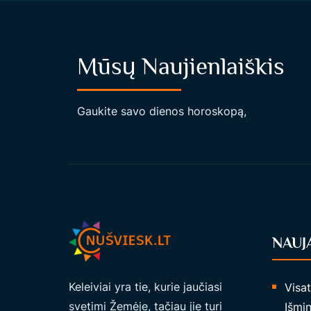
A
S
,
Mūsų Naujienlaiškis
K
A
I
Gaukite savo dienos horoskopą,
P
E
N
E
R
G
I
NAUJ
J
O
Keleiviai yra tie, kurie jaučiasi
Visa
S
svetimi Žemėje, tačiau jie turi
Išmin