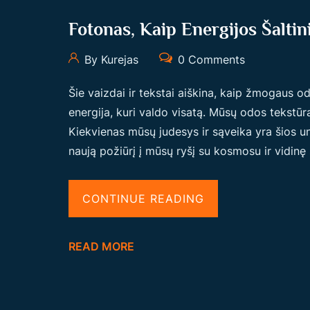
Fotonas, Kaip Energijos Šaltin
By Kurejas
0 Comments
Šie vaizdai ir tekstai aiškina, kaip žmogaus o
energija, kuri valdo visatą. Mūsų odos tekstū
Kiekvienas mūsų judesys ir sąveika yra šios uni
naują požiūrį į mūsų ryšį su kosmosu ir vidinę 
“
CONTINUE READING
F
O
READ MORE
T
O
N