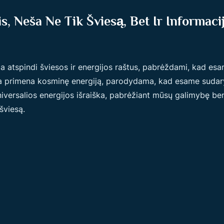
is, Neša Ne Tik Šviesą, Bet Ir Informaci
da atspindi šviesos ir energijos raštus, pabrėždami, kad esa
ra primena kosminę energiją, parodydama, kad esame sudaryt
versalios energijos išraiška, pabrėžiant mūsų galimybę bendra
šviesą.