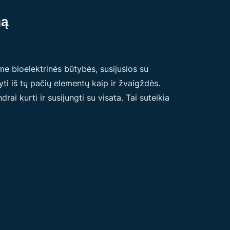
ją
me bioelektrinės būtybės, susijusios su
i iš tų pačių elementų kaip ir žvaigždės.
i kurti ir susijungti su visata. Tai suteikia