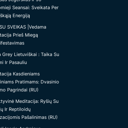
mieji Seansai: Sveikata Per
škąją Energiją
SU SVEIKAS |Vedama
tacija Prieš Miegą
ifestavimas
Grey Lietuviškai : Taika Su
i Ir Pasauliu
tacija Kasdieniams
iniams Pratimams: Dvasinio
mo Pagrindai (RU)
tyvinė Meditacija: Ryšių Su
jų Ir Reptiloidų
izacijomis Pašalinimas (RU)