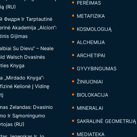
PERĖIMAS
ią (RU)
METAFIZIKA
 Фидря Ir Tarptautinė
rinė Akademija „Alcion“:
KOSMOLOGIJĄ
inis Gijimas
ALCHEMIJA
lbiai Su Dievu“ – Neale
ARCHETIPAI
ld Walsch Dvasinės
nties Knyga
GYVYBINGUMAS
a „Mirdado Knyga“:
ŽINIUONIAI
izinė Kelionė Į Vidinę
tį
BIOLOKACIJA
mas Zelandas: Dvasinio
MINERALAI
mo Ir Sąmoningumo
SAKRALINĖ GEOMETRIJĄ
tojas (RU)
MEDIATEKA
das Jegerskas Ir Jo