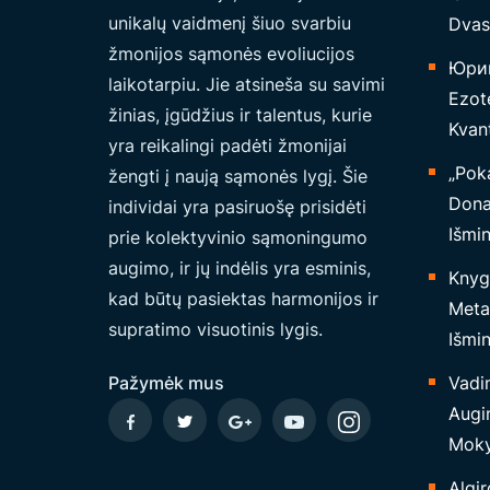
Š
unikalų vaidmenį šiuo svarbiu
Dvas
A
žmonijos sąmonės evoliucijos
L
Юрий
laikotarpiu. Jie atsineša su savimi
T
Ezote
žinias, įgūdžius ir talentus, kurie
I
Kvant
yra reikalingi padėti žmonijai
N
„Poka
žengti į naują sąmonės lygį. Šie
I
Dona
individai yra pasiruošę prisidėti
S
Išmi
prie kolektyvinio sąmoningumo
,
augimo, ir jų indėlis yra esminis,
Knyg
N
kad būtų pasiektas harmonijos ir
Metaf
E
supratimo visuotinis lygis.
Išmin
Š
A
Pažymėk mus
Vadi
N
Augi
E
Moky
T
Algir