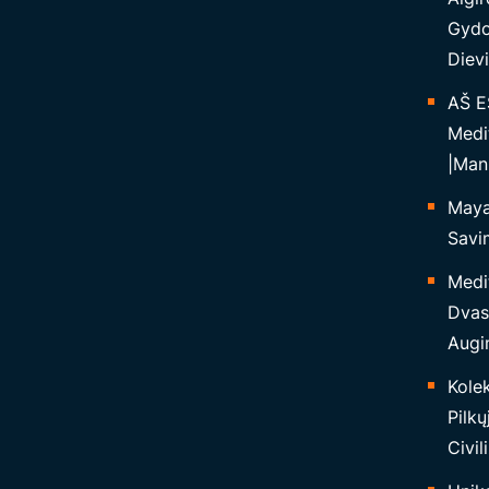
I
Gydo
K
Dievi
Š
V
AŠ E
I
Medi
E
|Man
S
Maya 
Ą
Savim
,
B
Medi
E
Dvas
T
Augi
I
Kolek
R
Pilkų
I
Civil
N