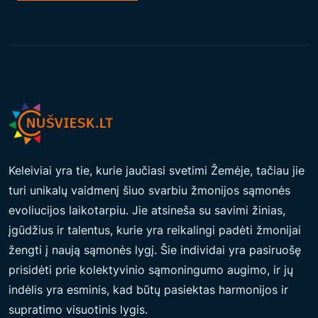
M
A
S
Š
I
O
M
O
Keleiviai yra tie, kurie jaučiasi svetimi Žemėje, tačiau jie
M
turi unikalų vaidmenį šiuo svarbiu žmonijos sąmonės
E
evoliucijos laikotarpiu. Jie atsineša su savimi žinias,
N
įgūdžius ir talentus, kurie yra reikalingi padėti žmonijai
T
žengti į naują sąmonės lygį. Šie individai yra pasiruošę
O
prisidėti prie kolektyvinio sąmoningumo augimo, ir jų
L
indėlis yra esminis, kad būtų pasiektas harmonijos ir
A
supratimo visuotinis lygis.
I