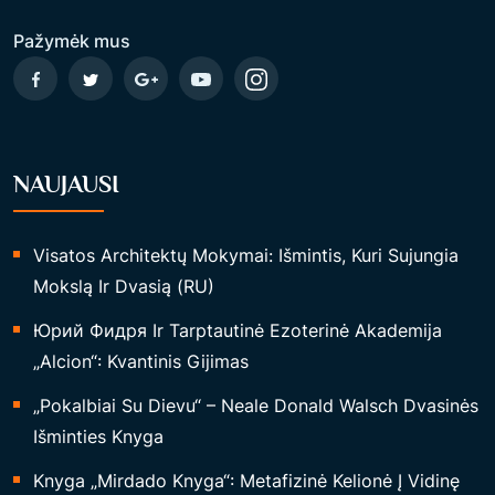
K
Pažymėk mus
O
L
I
N
NAUJAUSI
I
J
O
Visatos Architektų Mokymai: Išmintis, Kuri Sujungia
J
Mokslą Ir Dvasią (RU)
E
Юрий Фидря Ir Tarptautinė Ezoterinė Akademija
“
„Alcion“: Kvantinis Gijimas
„Pokalbiai Su Dievu“ – Neale Donald Walsch Dvasinės
Išminties Knyga
Knyga „Mirdado Knyga“: Metafizinė Kelionė Į Vidinę