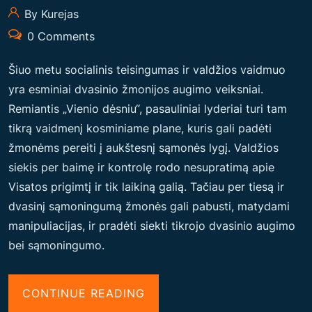
By Kurejas
0 Comments
Šiuo metu socialinis teisingumas ir valdžios vaidmuo
yra esminiai dvasinio žmonijos augimo veiksniai.
Remiantis „Vienio dėsniu“, pasauliniai lyderiai turi tam
tikrą vaidmenį kosminiame plane, kuris gali padėti
žmonėms pereiti į aukštesnį sąmonės lygį. Valdžios
siekis per baimę ir kontrolę rodo nesupratimą apie
Visatos prigimtį ir tik laikiną galią. Tačiau per tiesą ir
dvasinį sąmoningumą žmonės gali pabusti, matydami
manipuliacijas, ir pradėti siekti tikrojo dvasinio augimo
bei sąmoningumo.
“
CONTINUE READING
S