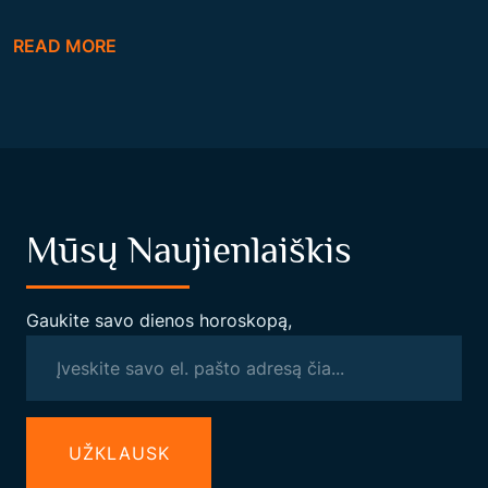
O
READ MORE
C
I
A
L
I
N
Mūsų Naujienlaiškis
Ė
T
E
Gaukite savo dienos horoskopą,
I
S
I
N
UŽКLAUSK
G
U