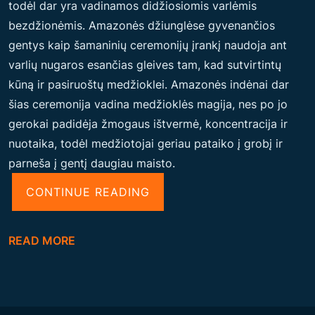
todėl dar yra vadinamos didžiosiomis varlėmis
bezdžionėmis.
Amazonės džiunglėse gyvenančios
gentys kaip šamaninių ceremonijų įrankį naudoja ant
varlių nugaros esančias gleives tam, kad sutvirtintų
kūną ir pasiruoštų medžioklei. Amazonės indėnai dar
šias ceremonija vadina medžioklės magija, nes po jo
gerokai padidėja žmogaus ištvermė, koncentracija ir
nuotaika, todėl medžiotojai geriau pataiko į grobį ir
parneša į gentį daugiau maisto.
“
CONTINUE READING
K
A
READ MORE
M
B
O
Š