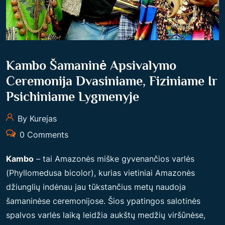
Kambo Šamaninė Apsivalymo
Ceremonija Dvasiniame, Fiziniame Ir
Psichiniame Lygmenyje
By Kurejas
0 Comments
Kambo
– tai Amazonės miške gyvenančios varlės
(Phyllomedusa bicolor), kurias vietiniai Amazonės
džiunglių indėnau jau tūkstančius metų naudoja
šamaninėse ceremonijose. Šios ypatingos salotinės
spalvos varlės laiką leidžia aukštų medžių viršūnėse,