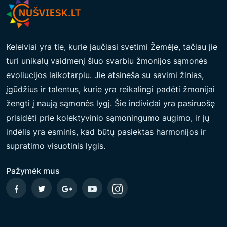
O
C
E
Keleiviai yra tie, kurie jaučiasi svetimi Žemėje, tačiau jie
R
turi unikalų vaidmenį šiuo svarbiu žmonijos sąmonės
E
evoliucijos laikotarpiu. Jie atsineša su savimi žinias,
M
įgūdžius ir talentus, kurie yra reikalingi padėti žmonijai
O
žengti į naują sąmonės lygį. Šie individai yra pasiruošę
N
prisidėti prie kolektyvinio sąmoningumo augimo, ir jų
I
indėlis yra esminis, kad būtų pasiektas harmonijos ir
J
supratimo visuotinis lygis.
A
D
Pažymėk mus
V
A
S
I