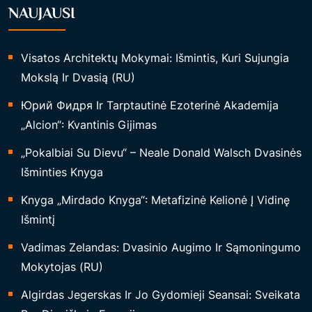
NAUJAUSI
N
I
A
Visatos Architektų Mokymai: Išmintis, Kuri Sujungia
M
Mokslą Ir Dvasią (RU)
E
Юрий Фидря Ir Tarptautinė Ezoterinė Akademija
,
„Alcion“: Kvantinis Gijimas
F
I
„Pokalbiai Su Dievu“ – Neale Donald Walsch Dvasinės
Z
Išminties Knyga
I
Knyga „Mirdado Knyga“: Metafizinė Kelionė Į Vidinę
N
Išmintį
I
Vadimas Zelandas: Dvasinio Augimo Ir Sąmoningumo
A
Mokytojas (RU)
M
E
Algirdas Jegerskas Ir Jo Gydomieji Seansai: Sveikata
I