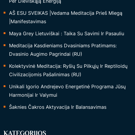
Per Dieviškąją Energiją
R
AŠ ESU SVEIKAS |Vedama Meditacija Prieš Miegą
P
|Manifestavimas
S
I
Maya Grey Lietuviškai : Taika Su Savimi Ir Pasauliu
C
Meditacija Kasdieniams Dvasiniams Pratimams:
H
Dvasinio Augimo Pagrindai (RU)
I
N
Kolektyvinė Meditacija: Ryšių Su Pilkųjų Ir Reptiloidų
I
Civilizacijomis Pašalinimas (RU)
A
Unikali Igorio Andrejevo Energetinė Programa Jūsų
M
Harmonijai Ir Valymui
E
Šaknies Čakros Aktyvacija Ir Balansavimas
L
Y
G
KATEGORIJOS
M