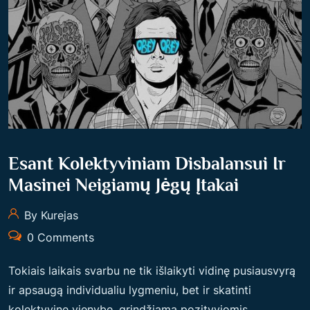
Esant Kolektyviniam Disbalansui Ir
Masinei Neigiamų Jėgų Įtakai
By Kurejas
0 Comments
Tokiais laikais svarbu ne tik išlaikyti vidinę pusiausvyrą
ir apsaugą individualiu lygmeniu, bet ir skatinti
kolektyvinę vienybę, grindžiamą pozityviomis