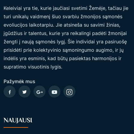
A
Keleiviai yra tie, kurie jaučiasi svetimi Žemėje, tačiau jie
N
turi unikalų vaidmenį šiuo svarbiu žmonijos sąmonės
S
evoliucijos laikotarpiu. Jie atsineša su savimi žinias,
U
įgūdžius ir talentus, kurie yra reikalingi padėti žmonijai
I
žengti į naują sąmonės lygį. Šie individai yra pasiruošę
I
prisidėti prie kolektyvinio sąmoningumo augimo, ir jų
R
indėlis yra esminis, kad būtų pasiektas harmonijos ir
M
supratimo visuotinis lygis.
A
S
Pažymėk mus
I
N
E
I
NAUJAUSI
N
E