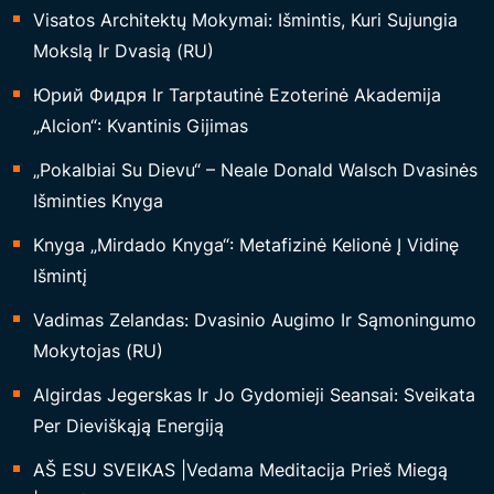
I
Visatos Architektų Mokymai: Išmintis, Kuri Sujungia
G
Mokslą Ir Dvasią (RU)
I
Юрий Фидря Ir Tarptautinė Ezoterinė Akademija
A
„Alcion“: Kvantinis Gijimas
M
Ų
„Pokalbiai Su Dievu“ – Neale Donald Walsch Dvasinės
J
Išminties Knyga
Ė
Knyga „Mirdado Knyga“: Metafizinė Kelionė Į Vidinę
G
Išmintį
Ų
Vadimas Zelandas: Dvasinio Augimo Ir Sąmoningumo
Į
Mokytojas (RU)
T
A
Algirdas Jegerskas Ir Jo Gydomieji Seansai: Sveikata
K
Per Dieviškąją Energiją
A
AŠ ESU SVEIKAS |Vedama Meditacija Prieš Miegą
I