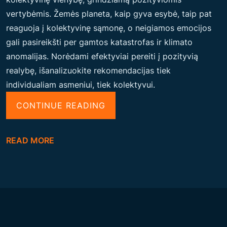
vertybėmis. Žemės planeta, kaip gyva esybė, taip pat
reaguoja į kolektyvinę sąmonę, o neigiamos emocijos
gali pasireikšti per gamtos katastrofas ir klimato
anomalijas. Norėdami efektyviai pereiti į pozityvią
realybę, išanalizuokite rekomendacijas tiek
individualiam asmeniui, tiek kolektyvui.
“
CONTINUE READING
E
S
READ MORE
A
N
T
K
O
L