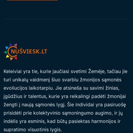
M
A
S
Š
I
O
M
O
Keleiviai yra tie, kurie jaučiasi svetimi Žemėje, tačiau jie
M
turi unikalų vaidmenį šiuo svarbiu žmonijos sąmonės
E
evoliucijos laikotarpiu. Jie atsineša su savimi žinias,
N
įgūdžius ir talentus, kurie yra reikalingi padėti žmonijai
T
žengti į naują sąmonės lygį. Šie individai yra pasiruošę
O
prisidėti prie kolektyvinio sąmoningumo augimo, ir jų
L
indėlis yra esminis, kad būtų pasiektas harmonijos ir
A
supratimo visuotinis lygis.
I