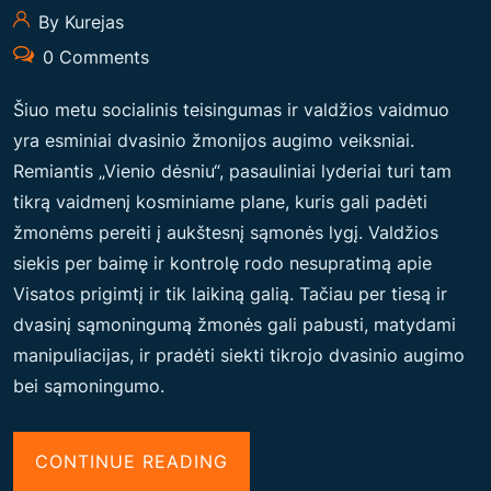
By Kurejas
0 Comments
Šiuo metu socialinis teisingumas ir valdžios vaidmuo
yra esminiai dvasinio žmonijos augimo veiksniai.
Remiantis „Vienio dėsniu“, pasauliniai lyderiai turi tam
tikrą vaidmenį kosminiame plane, kuris gali padėti
žmonėms pereiti į aukštesnį sąmonės lygį. Valdžios
siekis per baimę ir kontrolę rodo nesupratimą apie
Visatos prigimtį ir tik laikiną galią. Tačiau per tiesą ir
dvasinį sąmoningumą žmonės gali pabusti, matydami
manipuliacijas, ir pradėti siekti tikrojo dvasinio augimo
bei sąmoningumo.
“
CONTINUE READING
S