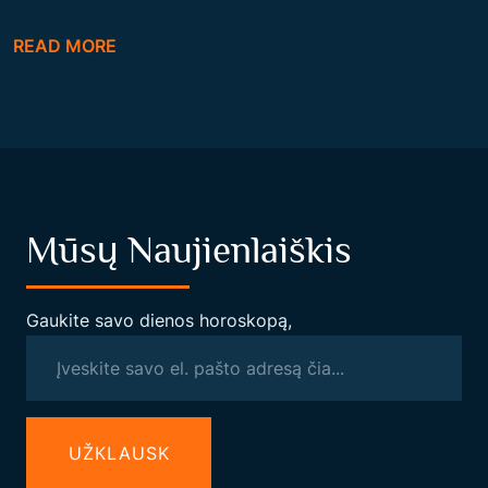
O
READ MORE
C
I
A
L
I
N
Mūsų Naujienlaiškis
Ė
T
E
Gaukite savo dienos horoskopą,
I
S
I
N
UŽКLAUSK
G
U