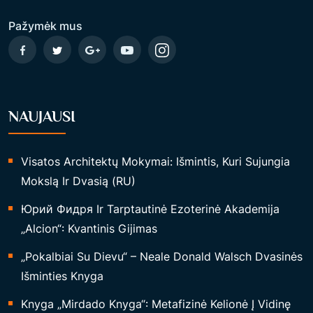
K
Pažymėk mus
O
L
I
N
NAUJAUSI
I
J
O
Visatos Architektų Mokymai: Išmintis, Kuri Sujungia
J
Mokslą Ir Dvasią (RU)
E
Юрий Фидря Ir Tarptautinė Ezoterinė Akademija
“
„Alcion“: Kvantinis Gijimas
„Pokalbiai Su Dievu“ – Neale Donald Walsch Dvasinės
Išminties Knyga
Knyga „Mirdado Knyga“: Metafizinė Kelionė Į Vidinę