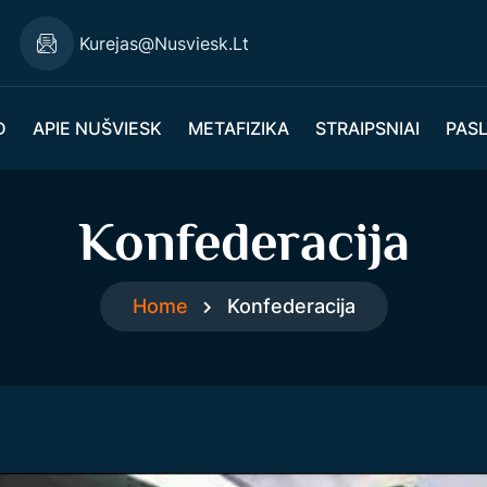
Kurejas@nusviesk.lt
D
APIE NUŠVIESK
METAFIZIKA
STRAIPSNIAI
PAS
Konfederacija
Home
Konfederacija