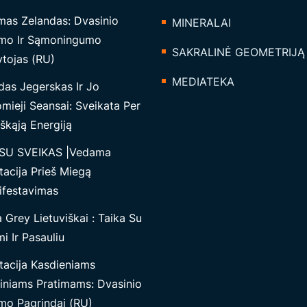
mas Zelandas: Dvasinio
MINERALAI
mo Ir Sąmoningumo
SAKRALINĖ GEOMETRIJĄ
tojas (RU)
MEDIATEKA
das Jegerskas Ir Jo
mieji Seansai: Sveikata Per
škąją Energiją
SU SVEIKAS |Vedama
tacija Prieš Miegą
ifestavimas
Grey Lietuviškai : Taika Su
i Ir Pasauliu
tacija Kasdieniams
iniams Pratimams: Dvasinio
mo Pagrindai (RU)