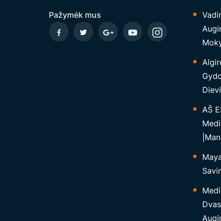
P
Pažymėk mus
Vadi
A
Augi
G
Moky
A
Algir
L
Gydo
R
Dievi
A
M
AŠ E
O
Medi
K
|Man
Y
Maya 
M
Savim
U
S
Medi
“
Dvas
Augi