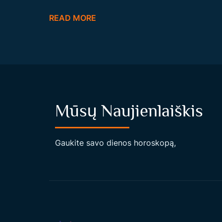
I
READ MORE
S
A
T
O
S
H
Mūsų Naujienlaiškis
I
E
R
Gaukite savo dienos horoskopą,
A
R
C
H
I
J