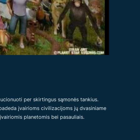
iucionuoti per skirtingus sąmonės tankius.
padeda įvairioms civilizacijoms jų dvasiniame
įvairiomis planetomis bei pasauliais.