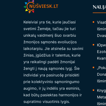
A
NAUJ
I
R
Keleiviai yra tie, kurie jaučiasi
Visa
K
svetimi Žemėje, tačiau jie turi
Išmin
O
unikalų vaidmenį šiuo svarbiu
Dvas
N
žmonijos sąmonės evoliucijos
F
Юрий
laikotarpiu. Jie atsineša su savimi
E
Ezote
žinias, įgūdžius ir talentus, kurie
D
Kvant
yra reikalingi padėti žmonijai
E
„Poka
žengti į naują sąmonės lygį. Šie
R
Dona
individai yra pasiruošę prisidėti
A
Išmi
prie kolektyvinio sąmoningumo
C
augimo, ir jų indėlis yra esminis,
Knyg
I
kad būtų pasiektas harmonijos ir
Metaf
J
supratimo visuotinis lygis.
Išmin
A