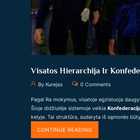
Visatos Hierarchija Ir Konfed
By Kurejas
0 Comments
Pagal Ra mokymus, visatoje egzistuoja daugybė
Šioje didžiulėje sistemoje veikia
Konfederacij
kelyje. Tai struktūra, sudaryta iš sąmonės būty
“
CONTINUE READING
V