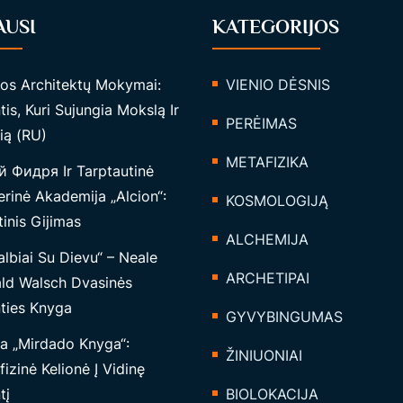
AUSI
KATEGORIJOS
tos Architektų Mokymai:
VIENIO DĖSNIS
tis, Kuri Sujungia Mokslą Ir
PERĖIMAS
ią (RU)
METAFIZIKA
 Фидря Ir Tarptautinė
rinė Akademija „Alcion“:
KOSMOLOGIJĄ
inis Gijimas
ALCHEMIJA
lbiai Su Dievu“ – Neale
ARCHETIPAI
ld Walsch Dvasinės
nties Knyga
GYVYBINGUMAS
a „Mirdado Knyga“:
ŽINIUONIAI
izinė Kelionė Į Vidinę
tį
BIOLOKACIJA