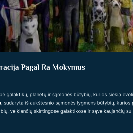
eracija Pagal Ra Mokymus
 galaktikų, planetų ir sąmonės būtybių, kurios siekia evol
a
, sudaryta iš aukštesnio sąmonės lygmens būtybių, kurios 
bių, veikiančių skirtingose galaktikose ir sąveikaujančių su 