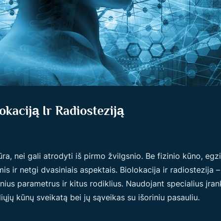
okaciją Ir Radiosteziją
 nei gali atrodyti iš pirmo žvilgsnio. Be fizinio kūno, egzi
ir netgi dvasiniais aspektais. Biolokacija ir radiostezija – 
nius parametrus ir kitus rodiklius. Naudojant specialius įran
iųjų kūnų sveikatą bei jų sąveikas su išoriniu pasauliu.