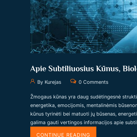
Apie Subtiliuosius Kūnus, Biol
By Kurejas
0 Comments
Žmogaus kūnas yra daug sudėtingesnė struktūra,
energetika, emocijomis, mentalinėmis būsenomis 
kūnus tyrinėti bei matuoti jų būsenas, energeti
galima gauti vertingos informacijos apie subtil
“
CONTINUE READING