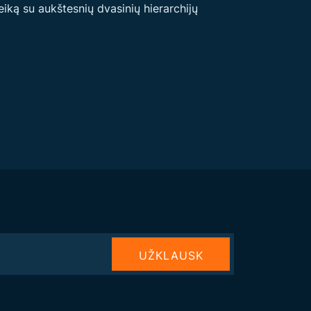
ką su aukštesnių dvasinių hierarchijų
UŽКLAUSK