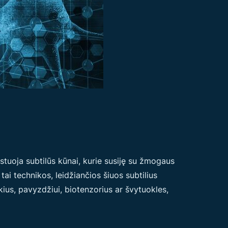
stuoja subtilūs kūnai, kurie susiję su žmogaus
tai technikos, leidžiančios šiuos subtilius
kius, pavyzdžiui, biotenzorius ar švytuokles,