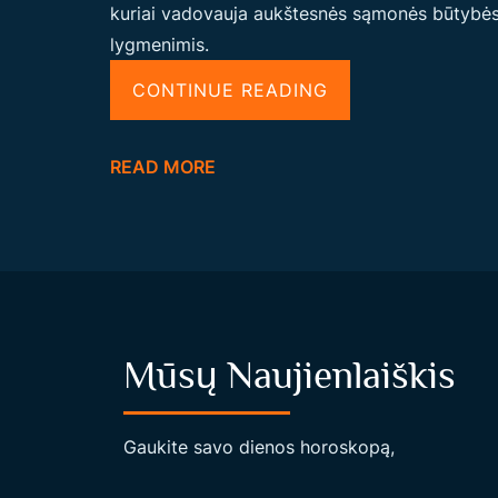
kuriai vadovauja aukštesnės sąmonės būtybės.
J
lygmenimis.
Ą
I
“
CONTINUE READING
R
Ž
R
M
READ MORE
A
O
D
G
I
A
O
U
S
S
T
E
Mūsų Naujienlaiškis
E
N
Z
E
I
R
Gaukite savo dienos horoskopą,
J
G
Ą
E