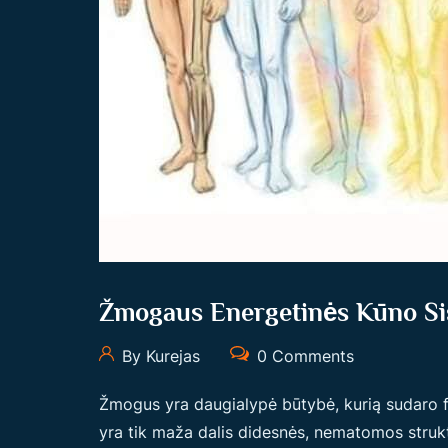
S
K
Ū
N
U
S
,
B
I
O
L
Žmogaus Energetinės Kūno Sis
O
By Kurejas
0 Comments
K
A
Žmogus yra daugialypė būtybė, kurią sudaro fi
C
yra tik maža dalis didesnės, nematomos strukt
I