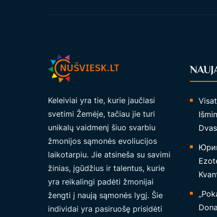
“
T
I
N
Ė
S
NAUJ
K
Ū
Keleiviai yra tie, kurie jaučiasi
Visa
N
svetimi Žemėje, tačiau jie turi
Išmin
O
unikalų vaidmenį šiuo svarbiu
Dvas
S
žmonijos sąmonės evoliucijos
I
Юрий
laikotarpiu. Jie atsineša su savimi
S
Ezote
žinias, įgūdžius ir talentus, kurie
T
Kvant
yra reikalingi padėti žmonijai
E
„Poka
žengti į naują sąmonės lygį. Šie
M
Dona
individai yra pasiruošę prisidėti
O