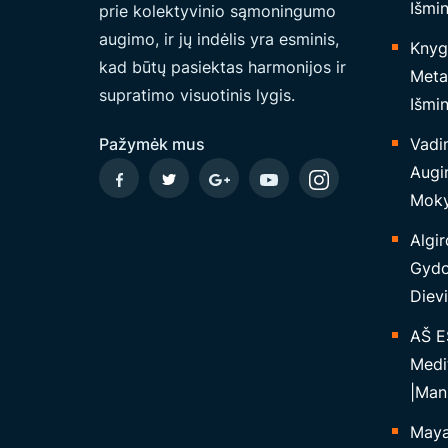
Išmi
prie kolektyvinio sąmoningumo
S
augimo, ir jų indėlis yra esminis,
Knyg
I
kad būtų pasiektas harmonijos ir
Metaf
R
supratimo visuotinis lygis.
Išmin
J
Ų
Pažymėk mus
Vadi
R
Augi
Y
Moky
Š
Algir
Y
Gydo
S
Dievi
S
U
AŠ E
K
Medi
O
|Man
S
Maya 
M