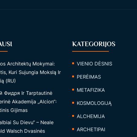
AUSI
KATEGORIJOS
tos Architektų Mokymai:
VIENIO DĖSNIS
tis, Kuri Sujungia Mokslą Ir
PERĖIMAS
ią (RU)
METAFIZIKA
 Фидря Ir Tarptautinė
rinė Akademija „Alcion“:
KOSMOLOGIJĄ
inis Gijimas
ALCHEMIJA
lbiai Su Dievu“ – Neale
ARCHETIPAI
ld Walsch Dvasinės