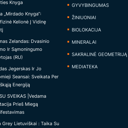
nties Knyga
GYVYBINGUMAS
a „Mirdado Knyga“:
ŽINIUONIAI
izinė Kelionė Į Vidinę
tį
BIOLOKACIJA
mas Zelandas: Dvasinio
MINERALAI
mo Ir Sąmoningumo
SAKRALINĖ GEOMETRIJĄ
tojas (RU)
MEDIATEKA
das Jegerskas Ir Jo
mieji Seansai: Sveikata Per
škąją Energiją
SU SVEIKAS |Vedama
tacija Prieš Miegą
ifestavimas
Grey Lietuviškai : Taika Su