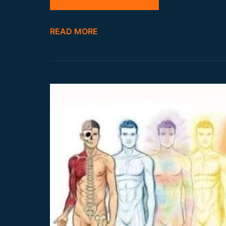
A
P
READ MORE
I
E
S
U
B
T
I
L
I
U
O
S
I
U