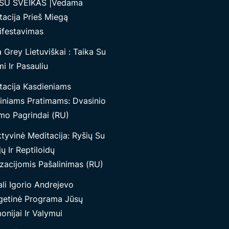
SU SVEIKAS |Vedama
tacija Prieš Miegą
ifestavimas
Grey Lietuviškai : Taika Su
i Ir Pasauliu
tacija Kasdieniams
iniams Pratimams: Dvasinio
mo Pagrindai (RU)
tyvinė Meditacija: Ryšių Su
jų Ir Reptiloidų
izacijomis Pašalinimas (RU)
li Igorio Andrejevo
getinė Programa Jūsų
nijai Ir Valymui