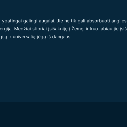
ypatingai galingi augalai. Jie ne tik gali absorbuoti anglies 
gija. Medžiai stipriai įsišakniję į Žemę, ir kuo labiau jie įsi
ją ir universalią jėgą iš dangaus.