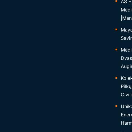
AŠ E
Medi
|Man
Maya 
Savim
Medi
Dvas
Augi
Kolek
Pilkų
Civil
Unika
Ener
Harmo