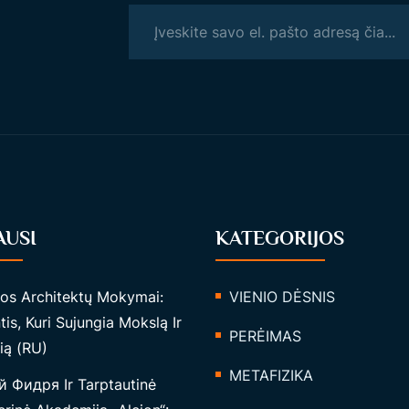
AUSI
KATEGORIJOS
tos Architektų Mokymai:
VIENIO DĖSNIS
tis, Kuri Sujungia Mokslą Ir
PERĖIMAS
ią (RU)
METAFIZIKA
 Фидря Ir Tarptautinė