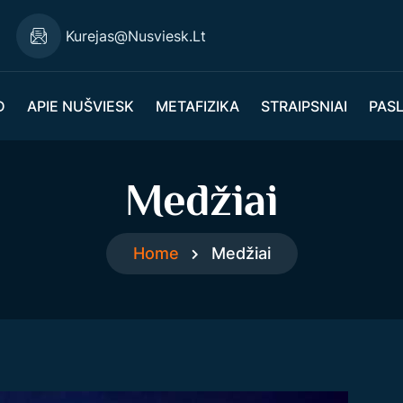
Kurejas@nusviesk.lt
D
APIE NUŠVIESK
METAFIZIKA
STRAIPSNIAI
PAS
Medžiai
Home
Medžiai