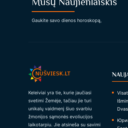
Mūsų Naujienlaiškis
D
O
M
Gaukite savo dienos horoskopą,
O
J
I
G
A
L
I
NAUJ
A
“
Keleiviai yra tie, kurie jaučiasi
Visa
svetimi Žemėje, tačiau jie turi
Išmin
unikalų vaidmenį šiuo svarbiu
Dvas
žmonijos sąmonės evoliucijos
Юрий
laikotarpiu. Jie atsineša su savimi