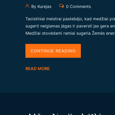
By Kurejas
0 Comments
Taoistiniai meistrai pastebėjo, kad medžiai yra 
sugerti neigiamas jėgas ir paversti jas gera ener
Medžiai stovėdami ramiai sugeria Žemės energi
“
CONTINUE READING
M
E
READ MORE
D
Ž
I
Ų
G
Y