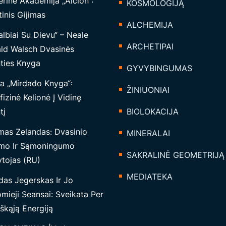
rinė Akademija „Alcion“:
KOSMOLOGIJĄ
inis Gijimas
ALCHEMIJA
lbiai Su Dievu“ – Neale
ARCHETIPAI
ld Walsch Dvasinės
nties Knyga
GYVYBINGUMAS
a „Mirdado Knyga“:
ŽINIUONIAI
izinė Kelionė Į Vidinę
tį
BIOLOKACIJA
mas Zelandas: Dvasinio
MINERALAI
mo Ir Sąmoningumo
SAKRALINĖ GEOMETRIJĄ
tojas (RU)
MEDIATEKA
das Jegerskas Ir Jo
mieji Seansai: Sveikata Per
škąją Energiją