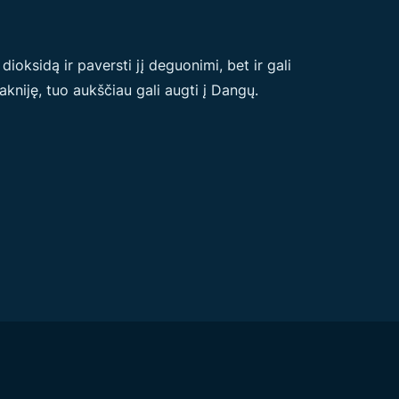
dioksidą ir paversti jį deguonimi, bet ir gali
šakniję, tuo aukščiau gali augti į Dangų.