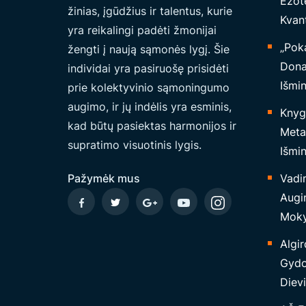
Ezote
žinias, įgūdžius ir talentus, kurie
Kvant
yra reikalingi padėti žmonijai
„Poka
žengti į naują sąmonės lygį. Šie
Dona
individai yra pasiruošę prisidėti
Išmi
prie kolektyvinio sąmoningumo
augimo, ir jų indėlis yra esminis,
Knyg
kad būtų pasiektas harmonijos ir
Metaf
supratimo visuotinis lygis.
Išmin
Pažymėk mus
Vadi
Augi
Moky
Algir
Gydo
Dievi