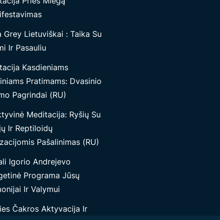
tacija Prieš Miegą
ifestavimas
Grey Lietuviškai : Taika Su
i Ir Pasauliu
tacija Kasdieniams
iniams Pratimams: Dvasinio
mo Pagrindai (RU)
tyvinė Meditacija: Ryšių Su
jų Ir Reptiloidų
izacijomis Pašalinimas (RU)
li Igorio Andrejevo
getinė Programa Jūsų
nijai Ir Valymui
ies Čakros Aktyvacija Ir