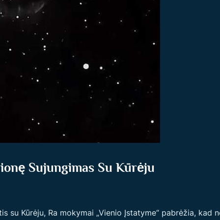
lionę Sujungimas Su Kūrėju
tis su Kūrėju, Ra mokymai „Vienio Įstatyme“ pabrėžia, kad n