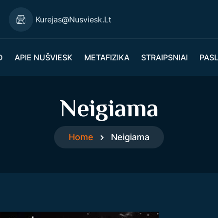
Kurejas@nusviesk.lt
D
APIE NUŠVIESK
METAFIZIKA
STRAIPSNIAI
PAS
Neigiama
Home
Neigiama