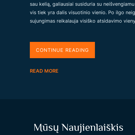
sau kelią, galiausiai susiduria su neišvengiamu 
vis tiek yra dalis visuotinio vienio. Po ilgo neig
sujungimas reikalauja visiško atsidavimo vien
“
CONTINUE READING
B
A
READ MORE
I
G
I
A
N
T
Mūsų Naujienlaiškis
N
E