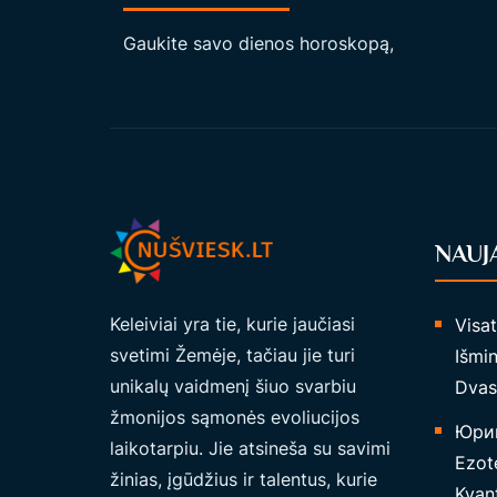
I
Gaukite savo dienos horoskopą,
G
I
A
M
Ą
D
V
NAUJ
A
S
Keleiviai yra tie, kurie jaučiasi
Visa
I
svetimi Žemėje, tačiau jie turi
Išmin
O
unikalų vaidmenį šiuo svarbiu
Dvas
S
žmonijos sąmonės evoliucijos
K
Юрий
laikotarpiu. Jie atsineša su savimi
E
Ezote
žinias, įgūdžius ir talentus, kurie
L
Kvant