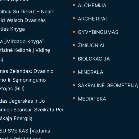
ALCHEMIJA
lbiai Su Dievu“ – Neale
ARCHETIPAI
ld Walsch Dvasinės
nties Knyga
GYVYBINGUMAS
a „Mirdado Knyga“:
ŽINIUONIAI
izinė Kelionė Į Vidinę
tį
BIOLOKACIJA
mas Zelandas: Dvasinio
MINERALAI
mo Ir Sąmoningumo
SAKRALINĖ GEOMETRIJĄ
tojas (RU)
MEDIATEKA
das Jegerskas Ir Jo
mieji Seansai: Sveikata Per
škąją Energiją
SU SVEIKAS |Vedama