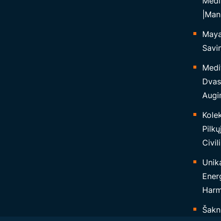
Medi
K
|Man
Ū
Maya 
R
Savim
Ė
J
Medi
U
Dvas
“
Augi
Kolek
Pilkų
Civil
Unika
Ener
Harmo
Šakn