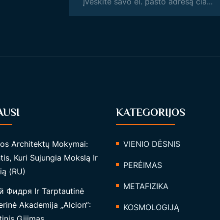
AUSI
KATEGORIJOS
tos Architektų Mokymai:
VIENIO DĖSNIS
tis, Kuri Sujungia Mokslą Ir
PERĖIMAS
ią (RU)
METAFIZIKA
 Фидря Ir Tarptautinė
rinė Akademija „Alcion“:
KOSMOLOGIJĄ
inis Gijimas