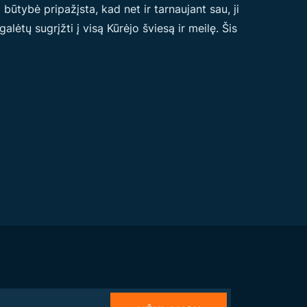
 būtybė pripažįsta, kad net ir tarnaujant sau, ji
galėtų sugrįžti į visą Kūrėjo šviesą ir meilę. Šis