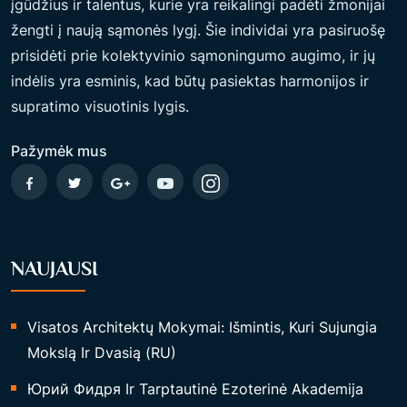
įgūdžius ir talentus, kurie yra reikalingi padėti žmonijai
U
žengti į naują sąmonės lygį. Šie individai yra pasiruošę
B
prisidėti prie kolektyvinio sąmoningumo augimo, ir jų
I
indėlis yra esminis, kad būtų pasiektas harmonijos ir
O
supratimo visuotinis lygis.
J
I
Pažymėk mus
P
A
G
A
NAUJAUSI
L
B
A
Visatos Architektų Mokymai: Išmintis, Kuri Sujungia
S
Mokslą Ir Dvasią (RU)
I
Юрий Фидря Ir Tarptautinė Ezoterinė Akademija
E