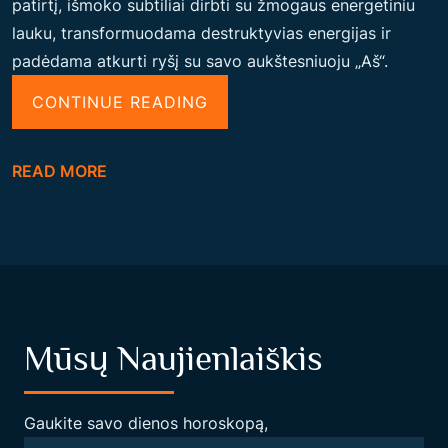
patirtį, išmoko subtiliai dirbti su žmogaus energetiniu
lauku, transformuodama destruktyvias energijas ir
padėdama atkurti ryšį su savo aukštesniuoju „Aš“.
“
CONTINUE READING
L
E
READ MORE
J
A
M
E
I
L
Mūsų Naujienlaiškis
Ė
A
U
Gaukite savo dienos horoskopą,
M