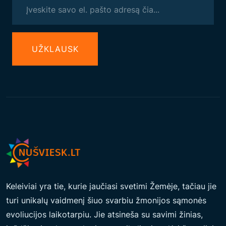
I
E
N
UŽКLAUSK
Ė
:
E
N
E
R
G
I
J
O
Keleiviai yra tie, kurie jaučiasi svetimi Žemėje, tačiau jie
S
turi unikalų vaidmenį šiuo svarbiu žmonijos sąmonės
S
evoliucijos laikotarpiu. Jie atsineša su savimi žinias,
K