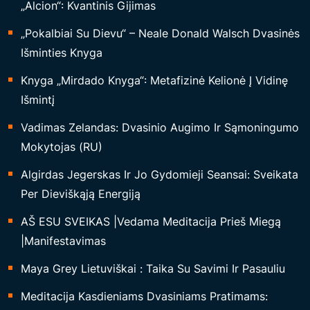
„Alcion“: Kvantinis Gijimas
L
A
„Pokalbiai Su Dievu“ – Neale Donald Walsch Dvasinės
I
Išminties Knyga
I
Knyga „Mirdado Knyga“: Metafizinė Kelionė Į Vidinę
R
Išmintį
K
Vadimas Zelandas: Dvasinio Augimo Ir Sąmoningumo
Ū
Mokytojas (RU)
N
U
Algirdas Jegerskas Ir Jo Gydomieji Seansai: Sveikata
I
Per Dieviškąją Energiją
“
AŠ ESU SVEIKAS |Vedama Meditacija Prieš Miegą
|Manifestavimas
Maya Grey Lietuviškai : Taika Su Savimi Ir Pasauliu
Meditacija Kasdieniams Dvasiniams Pratimams: