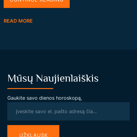
R
O
READ MORE
M
A
N
A
S
V
Mūsų Naujienlaiškis
A
L
E
Gaukite savo dienos horoskopą,
E
V
A
S
UŽКLAUSK
–