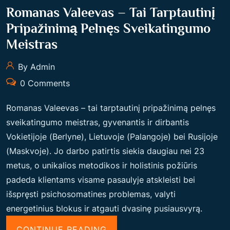
Romanas Valeevas – Tai Tarptautinį
Pripažinimą Pelnęs Sveikatingumo
Meistras
By Admin
0 Comments
Romanas Valeevas – tai tarptautinį pripažinimą pelnęs
sveikatingumo meistras, gyvenantis ir dirbantis
Vokietijoje (Berlyne), Lietuvoje (Palangoje) bei Rusijoje
(Maskvoje). Jo darbo patirtis siekia daugiau nei 23
metus, o unikalios metodikos ir holistinis požiūris
padeda klientams visame pasaulyje atskleisti bei
išspręsti psichosomatines problemas, valyti
energetinius blokus ir atgauti dvasinę pusiausvyrą.
“
CONTINUE READING