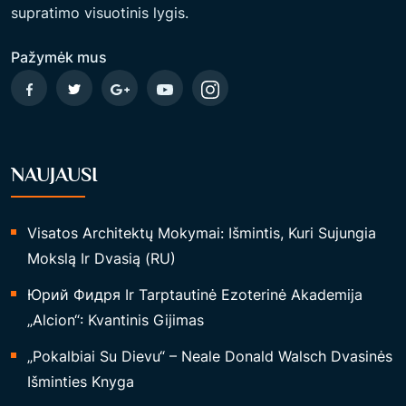
supratimo visuotinis lygis.
I
P
Pažymėk mus
A
Ž
I
N
NAUJAUSI
I
M
Ą
Visatos Architektų Mokymai: Išmintis, Kuri Sujungia
P
Mokslą Ir Dvasią (RU)
E
Юрий Фидря Ir Tarptautinė Ezoterinė Akademija
L
„Alcion“: Kvantinis Gijimas
N
Ę
„Pokalbiai Su Dievu“ – Neale Donald Walsch Dvasinės
S
Išminties Knyga
S