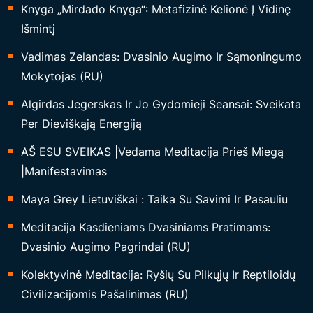
Knyga „Mirdado Knyga“: Metafizinė Kelionė Į Vidinę
V
Išmintį
E
Vadimas Zelandas: Dvasinio Augimo Ir Sąmoningumo
I
Mokytojas (RU)
K
A
Algirdas Jegerskas Ir Jo Gydomieji Seansai: Sveikata
T
Per Dieviškąją Energiją
I
AŠ ESU SVEIKAS |Vedama Meditacija Prieš Miegą
N
|Manifestavimas
G
U
Maya Grey Lietuviškai : Taika Su Savimi Ir Pasauliu
M
Meditacija Kasdieniams Dvasiniams Pratimams:
O
Dvasinio Augimo Pagrindai (RU)
M
E
Kolektyvinė Meditacija: Ryšių Su Pilkųjų Ir Reptiloidų
I
Civilizacijomis Pašalinimas (RU)
S