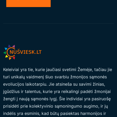
T
A
I
T
A
R
P
T
A
Keleiviai yra tie, kurie jaučiasi svetimi Žemėje, tačiau jie
U
turi unikalų vaidmenį šiuo svarbiu žmonijos sąmonės
T
evoliucijos laikotarpiu. Jie atsineša su savimi žinias,
I
įgūdžius ir talentus, kurie yra reikalingi padėti žmonijai
N
žengti į naują sąmonės lygį. Šie individai yra pasiruošę
Į
prisidėti prie kolektyvinio sąmoningumo augimo, ir jų
P
indėlis yra esminis, kad būtų pasiektas harmonijos ir
R