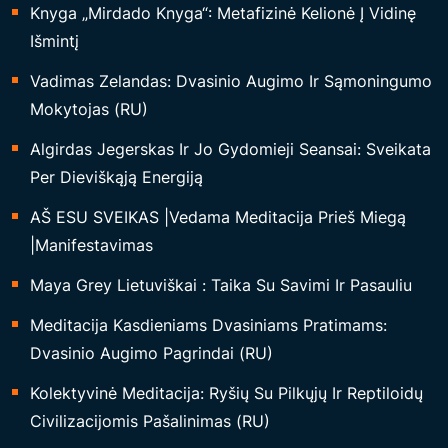
Knyga „Mirdado Knyga“: Metafizinė Kelionė Į Vidinę
V
Išmintį
E
Vadimas Zelandas: Dvasinio Augimo Ir Sąmoningumo
I
Mokytojas (RU)
K
A
Algirdas Jegerskas Ir Jo Gydomieji Seansai: Sveikata
T
Per Dieviškąją Energiją
I
AŠ ESU SVEIKAS |Vedama Meditacija Prieš Miegą
N
|Manifestavimas
G
U
Maya Grey Lietuviškai : Taika Su Savimi Ir Pasauliu
M
Meditacija Kasdieniams Dvasiniams Pratimams:
O
Dvasinio Augimo Pagrindai (RU)
M
E
Kolektyvinė Meditacija: Ryšių Su Pilkųjų Ir Reptiloidų
I
Civilizacijomis Pašalinimas (RU)
S