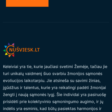
T
A
I
T
A
R
P
T
A
Keleiviai yra tie, kurie jaučiasi svetimi Žemėje, tačiau jie
U
turi unikalų vaidmenį šiuo svarbiu žmonijos sąmonės
T
evoliucijos laikotarpiu. Jie atsineša su savimi žinias,
I
įgūdžius ir talentus, kurie yra reikalingi padėti žmonijai
N
žengti į naują sąmonės lygį. Šie individai yra pasiruošę
Į
prisidėti prie kolektyvinio sąmoningumo augimo, ir jų
P
indėlis yra esminis, kad būtų pasiektas harmonijos ir
R