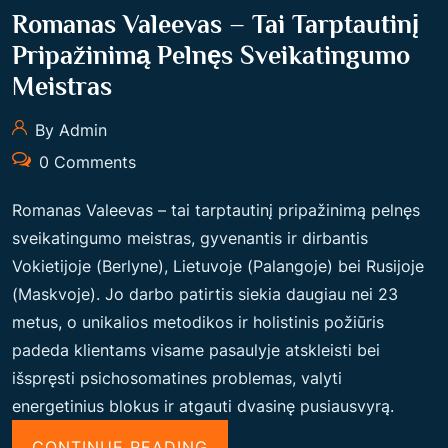
Romanas Valeevas – Tai Tarptautinį
Pripažinimą Pelnęs Sveikatingumo
Meistras
By Admin
0 Comments
Romanas Valeevas – tai tarptautinį pripažinimą pelnęs
sveikatingumo meistras, gyvenantis ir dirbantis
Vokietijoje (Berlyne), Lietuvoje (Palangoje) bei Rusijoje
(Maskvoje). Jo darbo patirtis siekia daugiau nei 23
metus, o unikalios metodikos ir holistinis požiūris
padeda klientams visame pasaulyje atskleisti bei
išspręsti psichosomatines problemas, valyti
energetinius blokus ir atgauti dvasinę pusiausvyrą.
“
CONTINUE READING