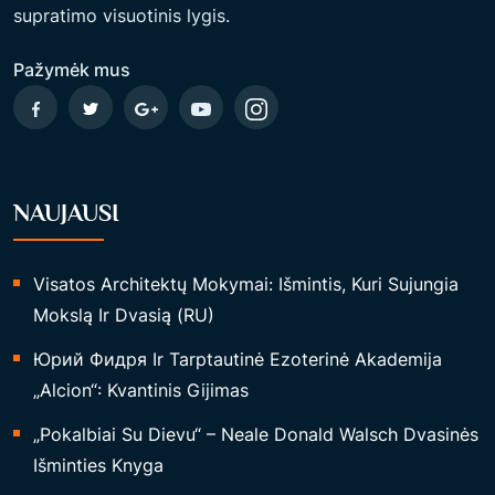
supratimo visuotinis lygis.
I
P
Pažymėk mus
A
Ž
I
N
NAUJAUSI
I
M
Ą
Visatos Architektų Mokymai: Išmintis, Kuri Sujungia
P
Mokslą Ir Dvasią (RU)
E
Юрий Фидря Ir Tarptautinė Ezoterinė Akademija
L
„Alcion“: Kvantinis Gijimas
N
Ę
„Pokalbiai Su Dievu“ – Neale Donald Walsch Dvasinės
S
Išminties Knyga
S