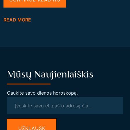
R
O
READ MORE
M
A
N
A
S
V
Mūsų Naujienlaiškis
A
L
E
Gaukite savo dienos horoskopą,
E
V
A
S
UŽКLAUSK
–