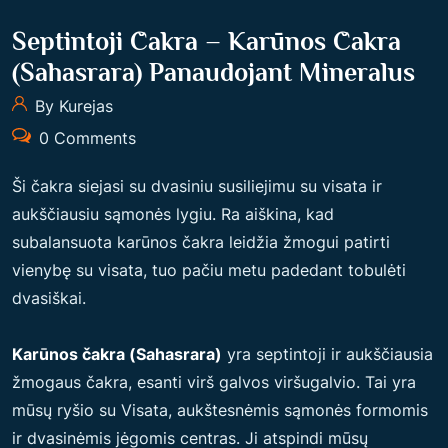
Septintoji Čakra – Karūnos Čakra
(Sahasrara) Panaudojant Mineralus
By Kurejas
0 Comments
Ši čakra siejasi su dvasiniu susiliejimu su visata ir
aukščiausiu sąmonės lygiu. Ra aiškina, kad
subalansuota karūnos čakra leidžia žmogui patirti
vienybę su visata, tuo pačiu metu padedant tobulėti
dvasiškai.
Karūnos čakra (Sahasrara)
yra septintoji ir aukščiausia
žmogaus čakra, esanti virš galvos viršugalvio. Tai yra
mūsų ryšio su Visata, aukštesnėmis sąmonės formomis
ir dvasinėmis jėgomis centras. Ji atspindi mūsų