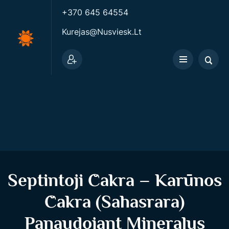
+370 645 64554
Kurejas@nusviesk.lt
Septintoji Čakra – Karūnos
Čakra (Sahasrara)
Panaudojant Mineralus