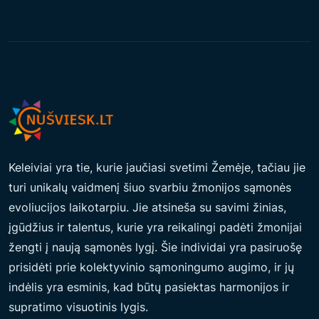
Keleiviai yra tie, kurie jaučiasi svetimi Žemėje, tačiau jie
turi unikalų vaidmenį šiuo svarbiu žmonijos sąmonės
evoliucijos laikotarpiu. Jie atsineša su savimi žinias,
įgūdžius ir talentus, kurie yra reikalingi padėti žmonijai
žengti į naują sąmonės lygį. Šie individai yra pasiruošę
prisidėti prie kolektyvinio sąmoningumo augimo, ir jų
indėlis yra esminis, kad būtų pasiektas harmonijos ir
supratimo visuotinis lygis.