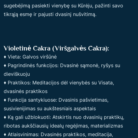
sugebėjimą pasiekti vienybę su Kūrėju, pažinti savo
tikrąją esmę ir pajusti dvasinį nušvitimą.
Violetinė Čakra (viršgalvės Čakra):
♦ Vieta: Galvos viršūnė
♦ Pagrindinės funkcijos: Dvasinė sąmonė, ryšys su
dieviškuoju
♦ Praktikos: Meditacijos dėl vienybės su Visata,
dvasinės praktikos
♦ Funkcija santykiuose: Dvasinis pašvietimas,
susivienijimas su aukštesniais aspektais
♦ Ką gali užblokuoti: Atskirtis nuo dvasinių praktikų,
ribotas aukščiausių idealų regėjimas, materializmas
♦ Atlaisvinimas: Dvasinės praktikos, meditacija,