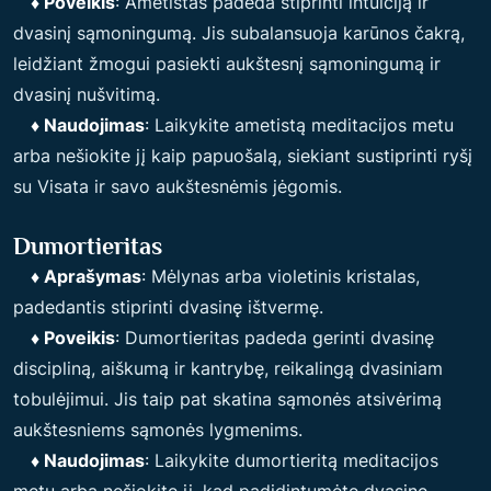
♦ Poveikis
: Ametistas padeda stiprinti intuiciją ir
dvasinį sąmoningumą. Jis subalansuoja karūnos čakrą,
leidžiant žmogui pasiekti aukštesnį sąmoningumą ir
dvasinį nušvitimą.
♦ Naudojimas
: Laikykite ametistą meditacijos metu
arba nešiokite jį kaip papuošalą, siekiant sustiprinti ryšį
su Visata ir savo aukštesnėmis jėgomis.
Dumortieritas
♦ Aprašymas
: Mėlynas arba violetinis kristalas,
padedantis stiprinti dvasinę ištvermę.
♦ Poveikis
: Dumortieritas padeda gerinti dvasinę
discipliną, aiškumą ir kantrybę, reikalingą dvasiniam
tobulėjimui. Jis taip pat skatina sąmonės atsivėrimą
aukštesniems sąmonės lygmenims.
♦ Naudojimas
: Laikykite dumortieritą meditacijos