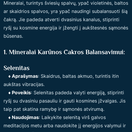
Mineralai, turintys šviesių spalvų, ypač violetinės, baltos
ar skaidrios spalvos, yra ypač naudingi subalansuoti šią
čakrą. Jie padeda atverti dvasinius kanalus, stiprinti
ryšį su kosmine energija ir įžengti į aukštesnės sąmonės
būsenas.
1. Mineralai Karūnos Čakros Balansavimui:
Selenitas
♦ Aprašymas
: Skaidrus, baltas akmuo, turintis itin
aukštas vibracijas.
♦ Poveikis
: Selenitas padeda valyti energiją, stiprinti
ryšį su dvasiniu pasauliu ir gauti kosmines įžvalgas. Jis
taip pat skatina ramybę ir sąmonės atvirumą.
♦ Naudojimas
: Laikykite selenitą virš galvos
meditacijos metu arba naudokite jį energijos valymui ir