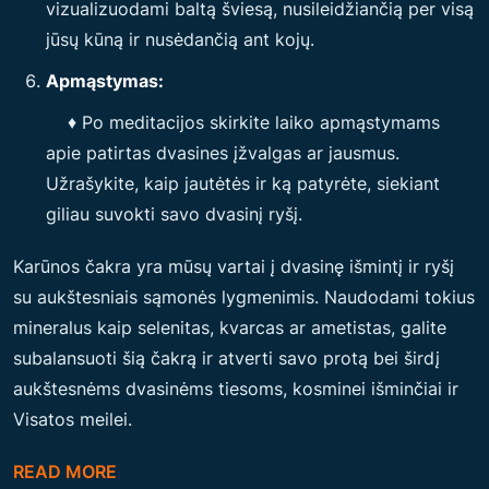
vizualizuodami baltą šviesą, nusileidžiančią per visą
jūsų kūną ir nusėdančią ant kojų.
Apmąstymas:
♦ Po meditacijos skirkite laiko apmąstymams
apie patirtas dvasines įžvalgas ar jausmus.
Užrašykite, kaip jautėtės ir ką patyrėte, siekiant
giliau suvokti savo dvasinį ryšį.
Karūnos čakra yra mūsų vartai į dvasinę išmintį ir ryšį
su aukštesniais sąmonės lygmenimis. Naudodami tokius
mineralus kaip selenitas, kvarcas ar ametistas, galite
subalansuoti šią čakrą ir atverti savo protą bei širdį
aukštesnėms dvasinėms tiesoms, kosminei išminčiai ir
Visatos meilei.
READ MORE