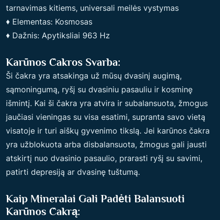
tarnavimas kitiems, universali meilės vystymas
♦ Elementas: Kosmosas
♦ Dažnis: Apytiksliai 963 Hz
Karūnos Čakros Svarba:
Ši čakra yra atsakinga už mūsų dvasinį augimą,
sąmoningumą, ryšį su dvasiniu pasauliu ir kosminę
išmintį. Kai ši čakra yra atvira ir subalansuota, žmogus
jaučiasi vieningas su visa esatimi, supranta savo vietą
visatoje ir turi aiškų gyvenimo tikslą. Jei karūnos čakra
yra užblokuota arba disbalansuota, žmogus gali jausti
atskirtį nuo dvasinio pasaulio, prarasti ryšį su savimi,
patirti depresiją ar dvasinę tuštumą.
Kaip Mineralai Gali Padėti Balansuoti
Karūnos Čakrą: