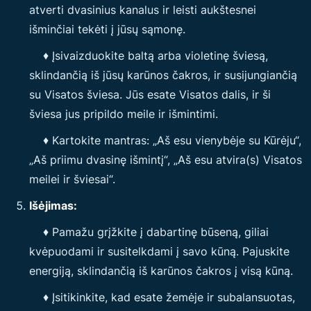
atverti dvasinius kanalus ir leisti aukštesnei
išminčiai tekėti į jūsų sąmonę.
♦ Įsivaizduokite baltą arba violetinę šviesą,
sklindančią iš jūsų karūnos čakros, ir susijungiančią
su Visatos šviesa. Jūs esate Visatos dalis, ir ši
šviesa jus pripildo meile ir išmintimi.
♦ Kartokite mantras: „Aš esu vienybėje su Kūrėju“,
„Aš priimu dvasinę išmintį“, „Aš esu atvira(s) Visatos
meilei ir šviesai“.
Išėjimas:
♦ Pamažu grįžkite į dabartinę būseną, giliai
kvėpuodami ir susitelkdami į savo kūną. Pajuskite
energiją, sklindančią iš karūnos čakros į visą kūną.
♦ Įsitikinkite, kad esate žemėje ir subalansuotas,