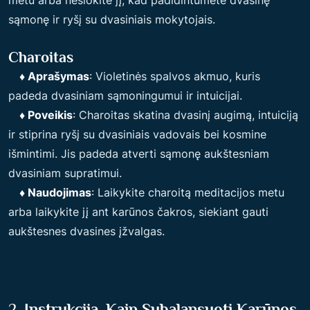
metu arba nešiokite jį, kad padidintumėte dvasinę
sąmonę ir ryšį su dvasiniais mokytojais.
Charoitas
♦ Aprašymas
: Violetinės spalvos akmuo, kuris
padeda dvasiniam sąmoningumui ir intuicijai.
♦ Poveikis
: Charoitas skatina dvasinį augimą, intuiciją
ir stiprina ryšį su dvasiniais vadovais bei kosmine
išmintimi. Jis padeda atverti sąmonę aukštesniam
dvasiniam supratimui.
♦ Naudojimas
: Laikykite charoitą meditacijos metu
arba laikykite jį ant karūnos čakros, siekiant gauti
aukštesnes dvasines įžvalgas.
2.
Instrukcija, Kaip Subalansuoti Karūnos