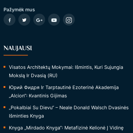
Pažymėk mus
NAUJAUSI
Visatos Architektų Mokymai: Išmintis, Kuri Sujungia
Mokslą Ir Dvasią (RU)
Юрий Фидря Ir Tarptautinė Ezoterinė Akademija
„Alcion“: Kvantinis Gijimas
„Pokalbiai Su Dievu“ – Neale Donald Walsch Dvasinės
Išminties Knyga
Knyga „Mirdado Knyga“: Metafizinė Kelionė Į Vidinę