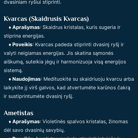
dvasiniam ryšiui stiprinti.
Kvarcas (Skaidrusis Kvarcas)
♦ Aprašymas
: Skaidrus kristalas, kuris sugeria ir
stiprina energijas.
♦ Poveikis
: Kvarcas padeda stiprinti dvasinį ryšį ir
valyti neigiamas energijas. Jis skatina sąmonės
aiškumą, suteikia jėgų ir harmonizuoja visą energijos
sistemą.
♦ Naudojimas
: Medituokite su skaidriuoju kvarcu arba
laikykite jį virš galvos, kad atvertumėte karūnos čakrą
ir sustiprintumėte dvasinį ryšį.
Ametistas
♦ Aprašymas
: Violetinės spalvos kristalas, žinomas
dėl savo dvasinių savybių.