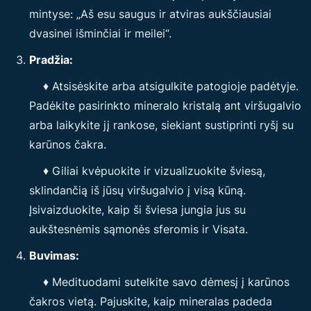
mintyse: „Aš esu saugus ir atviras aukščiausiai
dvasinei išminčiai ir meilei“.
Pradžia:
♦ Atsisėskite arba atsigulkite patogioje padėtyje.
Padėkite pasirinkto mineralo kristalą ant viršugalvio
arba laikykite jį rankose, siekiant sustiprinti ryšį su
karūnos čakra.
♦ Giliai kvėpuokite ir vizualizuokite šviesą,
sklindančią iš jūsų viršugalvio į visą kūną.
Įsivaizduokite, kaip ši šviesa jungia jus su
aukštesnėmis sąmonės sferomis ir Visata.
Buvimas:
♦ Medituodami sutelkite savo dėmesį į karūnos
čakros vietą. Pajuskite, kaip mineralas padeda