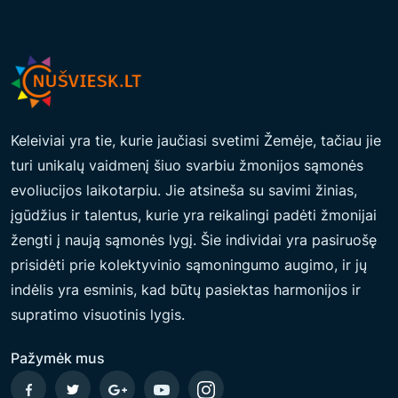
Y
D
O
M
O
J
Keleiviai yra tie, kurie jaučiasi svetimi Žemėje, tačiau jie
I
turi unikalų vaidmenį šiuo svarbiu žmonijos sąmonės
B
evoliucijos laikotarpiu. Jie atsineša su savimi žinias,
I
įgūdžius ir talentus, kurie yra reikalingi padėti žmonijai
O
žengti į naują sąmonės lygį. Šie individai yra pasiruošę
E
prisidėti prie kolektyvinio sąmoningumo augimo, ir jų
N
indėlis yra esminis, kad būtų pasiektas harmonijos ir
E
supratimo visuotinis lygis.
R
G
Pažymėk mus
E