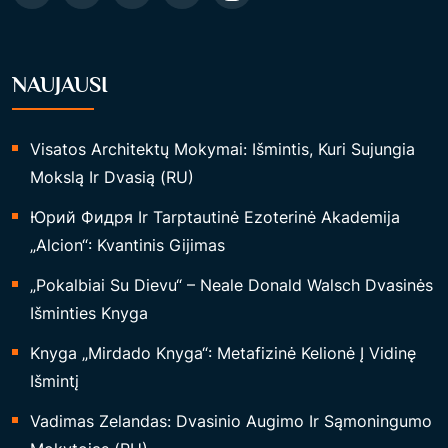
T
I
N
NAUJAUSI
Ė
T
E
Visatos Architektų Mokymai: Išmintis, Kuri Sujungia
R
Mokslą Ir Dvasią (RU)
A
Юрий Фидря Ir Tarptautinė Ezoterinė Akademija
P
„Alcion“: Kvantinis Gijimas
I
J
„Pokalbiai Su Dievu“ – Neale Donald Walsch Dvasinės
A
Išminties Knyga
“
Knyga „Mirdado Knyga“: Metafizinė Kelionė Į Vidinę
Išmintį
Vadimas Zelandas: Dvasinio Augimo Ir Sąmoningumo