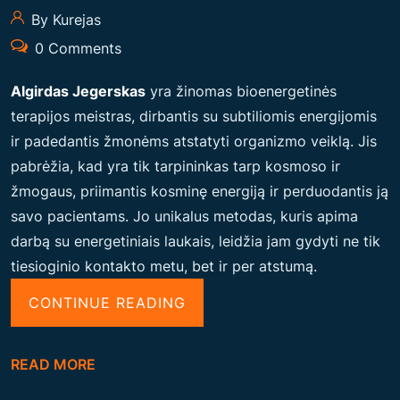
By Kurejas
0 Comments
Algirdas Jegerskas
yra žinomas bioenergetinės
terapijos meistras, dirbantis su subtiliomis energijomis
ir padedantis žmonėms atstatyti organizmo veiklą. Jis
pabrėžia, kad yra tik tarpininkas tarp kosmoso ir
žmogaus, priimantis kosminę energiją ir perduodantis ją
savo pacientams. Jo unikalus metodas, kuris apima
darbą su energetiniais laukais, leidžia jam gydyti ne tik
tiesioginio kontakto metu, bet ir per atstumą.
“
CONTINUE READING
A
L
READ MORE
G