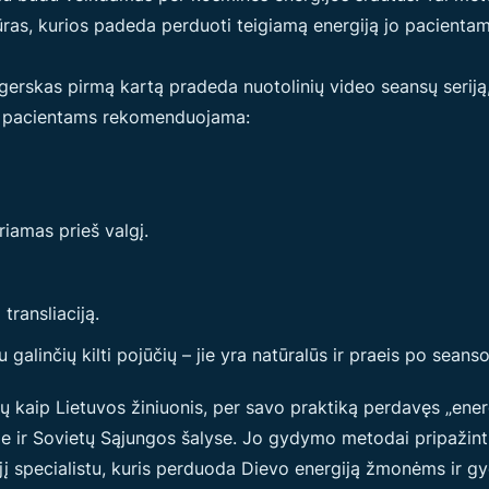
ras, kurios padeda perduoti teigiamą energiją jo pacientam
erskas pirmą kartą pradeda nuotolinių video seansų seriją,
u pacientams rekomenduojama:
riamas prieš valgį.
 transliaciją.
 galinčių kilti pojūčių – jie yra natūralūs ir praeis po seanso
kaip Lietuvos žiniuonis, per savo praktiką perdavęs „energi
e ir Sovietų Sąjungos šalyse. Jo gydymo metodai pripažinti ne
o jį specialistu, kuris perduoda Dievo energiją žmonėms ir g