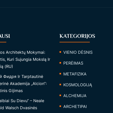
AUSI
KATEGORIJOS
tos Architektų Mokymai:
VIENIO DĖSNIS
tis, Kuri Sujungia Mokslą Ir
PERĖIMAS
ią (RU)
METAFIZIKA
 Фидря Ir Tarptautinė
rinė Akademija „Alcion“:
KOSMOLOGIJĄ
inis Gijimas
ALCHEMIJA
lbiai Su Dievu“ – Neale
ARCHETIPAI
ld Walsch Dvasinės