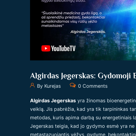
Algirdas Jegerskas: Gydomoji 
By Kurejas
0 Comments
Algirdas Jegerskas
yra žinomas bioenergetinė
veiklą. Jis pabrėžia, kad yra tik tarpininkas 
metodas, kuris apima darbą su energetiniais la
Jegerskas teigia, kad jo gydymo esmė yra ne li
metastazuojantis vėžys, gydyme, bekontaktin