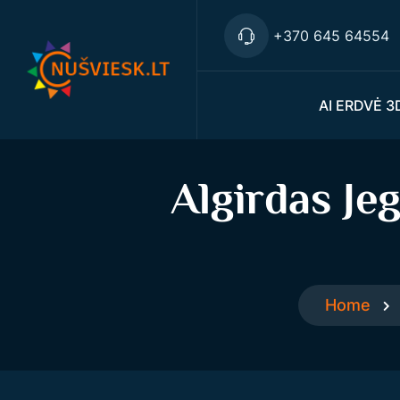
+370 645 64554
AI ERDVĖ 3
Algirdas Je
Home