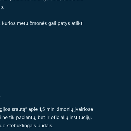
s.
 kurios metu žmonės gali patys atlikti
.
jos srautą“ apie 1,5 mln. žmonių įvairiose
 tik pacientų, bet ir oficialių institucijų.
ydo stebuklingais būdais.