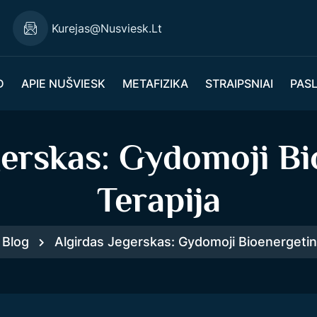
Kurejas@nusviesk.lt
D
APIE NUŠVIESK
METAFIZIKA
STRAIPSNIAI
PAS
gerskas: Gydomoji B
Terapija
Blog
Algirdas Jegerskas: Gydomoji Bioenergetin