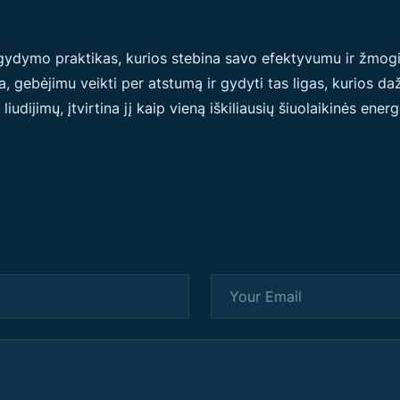
šgydymo praktikas, kurios stebina savo efektyvumu ir žmogi
 gebėjimu veikti per atstumą ir gydyti tas ligas, kurios daž
liudijimų, įtvirtina jį kaip vieną iškiliausių šiuolaikinės ener