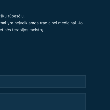
šku rūpesčiu.
nai yra neįveikiamos tradicinei medicinai. Jo
getinės terapijos meistrų.