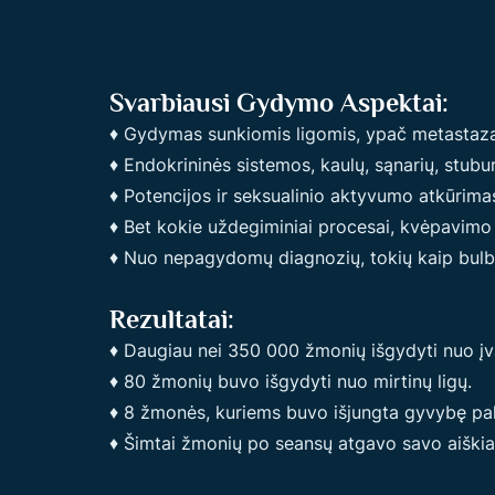
Svarbiausi Gydymo Aspektai:
♦ Gydymas sunkiomis ligomis, ypač metastaza
♦ Endokrininės sistemos, kaulų, sąnarių, stub
♦ Potencijos ir seksualinio aktyvumo atkūrima
♦ Bet kokie uždegiminiai procesai, kvėpavimo 
♦ Nuo nepagydomų diagnozių, tokių kaip bulbar
Rezultatai:
♦ Daugiau nei 350 000 žmonių išgydyti nuo įvai
♦ 80 žmonių buvo išgydyti nuo mirtinų ligų.
♦ 8 žmonės, kuriems buvo išjungta gyvybę pal
♦ Šimtai žmonių po seansų atgavo savo aiški