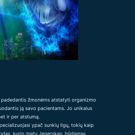
 ir padedantis žmonėms atstatyti organizmo
duodantis ją savo pacientams. Jo unikalus
et ir per atstumą.
ecializuojasi ypač sunkių ligų, tokių kaip
todas, kurio metu Jegerskas, būdamas