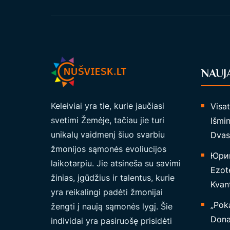
NAUJ
Keleiviai yra tie, kurie jaučiasi
Visa
svetimi Žemėje, tačiau jie turi
Išmin
unikalų vaidmenį šiuo svarbiu
Dvas
žmonijos sąmonės evoliucijos
Юрий
laikotarpiu. Jie atsineša su savimi
Ezote
žinias, įgūdžius ir talentus, kurie
Kvant
yra reikalingi padėti žmonijai
„Poka
žengti į naują sąmonės lygį. Šie
Dona
individai yra pasiruošę prisidėti