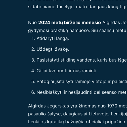
sidabriniame tunelyje, mato dangaus kūnų figū
Nuo
2024 metų birželio mėnesio
Algirdas Jeg
gydymosi praktiką namuose. Šių seansų met
Atidaryti langą.
Uždegti žvakę.
Pasistatyti stiklinę vandens, kuris bus išge
Giliai kvėpuoti ir nusiraminti.
Patogiai įsitaisyti ramioje vietoje ir paleisti
Nesiblaškyti ir nesijaudinti dėl seanso metu
Algirdas Jegerskas yra žinomas nuo 1970 metų 
pasaulio šalyse, daugiausiai Lietuvoje, Lenkijoj
Lenkijos katalikų bažnyčia oficialiai pripažin