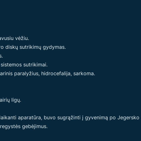
vusiu vėžiu.
uro diskų sutrikimų gydymas.
s.
sistemos sutrikimai.
inis paralyžius, hidrocefalija, sarkoma.
rių ligų.
aikanti aparatūra, buvo sugrąžinti į gyvenimą po Jegersko
aregystės gebėjimus.