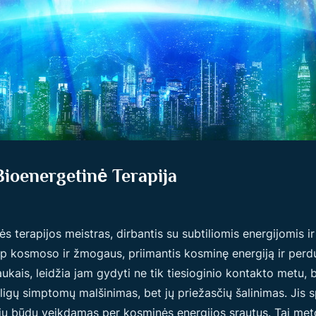
Bioenergetinė Terapija
s terapijos meistras, dirbantis su subtiliomis energijomis
tarp kosmoso ir žmogaus, priimantis kosminę energiją ir per
ukais, leidžia jam gydyti ne tik tiesioginio kontakto metu, b
gų simptomų malšinimas, bet jų priežasčių šalinimas. Jis sp
iu būdu veikdamas per kosminės energijos srautus. Tai me