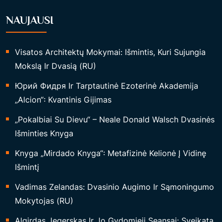
NAUJAUSI
Visatos Architektų Mokymai: Išmintis, Kuri Sujungia
Mokslą Ir Dvasią (RU)
Юрий Фидря Ir Tarptautinė Ezoterinė Akademija
„Alcion“: Kvantinis Gijimas
„Pokalbiai Su Dievu“ – Neale Donald Walsch Dvasinės
Išminties Knyga
Knyga „Mirdado Knyga“: Metafizinė Kelionė Į Vidinę
Išmintį
Vadimas Zelandas: Dvasinio Augimo Ir Sąmoningumo
Mokytojas (RU)
Algirdas Jegerskas Ir Jo Gydomieji Seansai: Sveikata