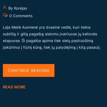
O
By Kurejas
S
0 Comments
S
K
Leja Meilė Aumienė yra dvasinė vedlė, kuri teikia
U
subtilią ir gilią pagalbą sieloms įvairiuose jų kelionės
B
etapuose. Ši pagalba apima tiek sielų pasiruošimą
I
įsikūrimui į fizinį kūną, tiek jų palydėjimą į kitą pasaulį.
O
J
I
“
CONTINUE READING
P
P
A
A
G
READ MORE
G
A
A
L
L
B