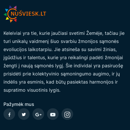
E
I
L
E
Keleiviai yra tie, kurie jaučiasi svetimi Žemėje, tačiau jie
A
turi unikalų vaidmenį šiuo svarbiu žmonijos sąmonės
U
evoliucijos laikotarpiu. Jie atsineša su savimi žinias,
M
įgūdžius ir talentus, kurie yra reikalingi padėti žmonijai
I
žengti į naują sąmonės lygį. Šie individai yra pasiruošę
E
prisidėti prie kolektyvinio sąmoningumo augimo, ir jų
N
indėlis yra esminis, kad būtų pasiektas harmonijos ir
E
supratimo visuotinis lygis.
“
Pažymėk mus