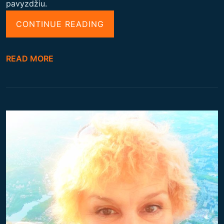
pavyzdžiu.
“
CONTINUE READING
L
E
READ MORE
J
A
M
E
I
L
Ė
S
P
R
O
F