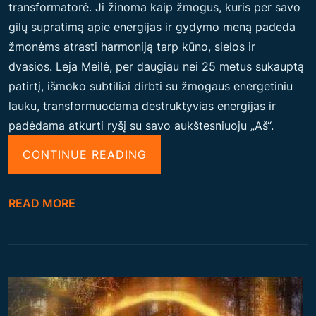
transformatorė. Ji žinoma kaip žmogus, kuris per savo
T
gilų supratimą apie energijas ir gydymo meną padeda
R
žmonėms atrasti harmoniją tarp kūno, sielos ir
A
dvasios. Leja Meilė, per daugiau nei 25 metus sukauptą
N
patirtį, išmoko subtiliai dirbti su žmogaus energetiniu
S
lauku, transformuodama destruktyvias energijas ir
F
padėdama atkurti ryšį su savo aukštesniuoju „Aš“.
O
R
“
CONTINUE READING
M
L
A
E
READ MORE
T
J
O
A
R
M
Ė
E
“
I
L