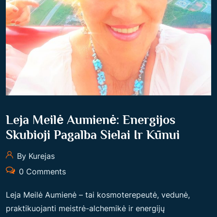
I
L
I
S
:
A
L
C
Leja Meilė Aumienė: Energijos
H
E
Skubioji Pagalba Sielai Ir Kūnui
M
By Kurejas
I
0 Comments
K
Ė
Leja Meilė Aumienė – tai kosmoterepeutė, vedunė,
I
praktikuojanti meistrė-alchemikė ir energijų
R