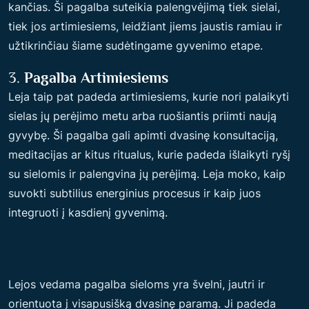
kančias. Ši pagalba suteikia palengvėjimą tiek sielai,
tiek jos artimiesiems, leidžiant jiems jaustis ramiau ir
užtikrinčiau šiame sudėtingame gyvenimo etape.
3.
Pagalba Artimiesiems
Leja taip pat padeda artimiesiems, kurie nori palaikyti
sielas jų perėjimo metu arba ruošiantis priimti naują
gyvybę. Ši pagalba gali apimti dvasinę konsultaciją,
meditacijas ar kitus ritualus, kurie padeda išlaikyti ryšį
su sielomis ir palengvina jų perėjimą. Leja moko, kaip
suvokti subtilius energinius procesus ir kaip juos
integruoti į kasdienį gyvenimą.
Lejos vedama pagalba sieloms yra švelni, jautri ir
orientuota į visapusišką dvasinę paramą. Ji padeda