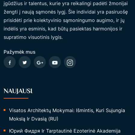
įgūdžius ir talentus, kurie yra reikalingi padėti žmonijai
žengti į naują sąmonės lygį. Šie individai yra pasiruošę
prisidėti prie kolektyvinio sąmoningumo augimo, ir jų
indėlis yra esminis, kad būtų pasiektas harmonijos ir
supratimo visuotinis lygis.
Pažymėk mus
NAUJAUSI
Visatos Architektų Mokymai: Išmintis, Kuri Sujungia
Mokslą Ir Dvasią (RU)
Юрий Фидря Ir Tarptautinė Ezoterinė Akademija