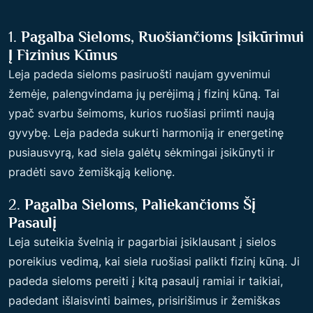
1.
Pagalba Sieloms, Ruošiančioms Įsikūrimui
Į Fizinius Kūnus
Leja padeda sieloms pasiruošti naujam gyvenimui
žemėje, palengvindama jų perėjimą į fizinį kūną. Tai
ypač svarbu šeimoms, kurios ruošiasi priimti naują
gyvybę. Leja padeda sukurti harmoniją ir energetinę
pusiausvyrą, kad siela galėtų sėkmingai įsikūnyti ir
pradėti savo žemiškąją kelionę.
2.
Pagalba Sieloms, Paliekančioms Šį
Pasaulį
Leja suteikia švelnią ir pagarbiai įsiklausant į sielos
poreikius vedimą, kai siela ruošiasi palikti fizinį kūną. Ji
padeda sieloms pereiti į kitą pasaulį ramiai ir taikiai,
padedant išlaisvinti baimes, prisirišimus ir žemiškas