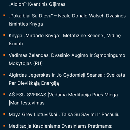
„Alcion“: Kvantinis Gijimas
„Pokalbiai Su Dievu“ – Neale Donald Walsch Dvasinės
Išminties Knyga
Knyga „Mirdado Knyga“: Metafizinė Kelionė Į Vidinę
Išmintį
Vadimas Zelandas: Dvasinio Augimo Ir Sąmoningumo
Mokytojas (RU)
Algirdas Jegerskas Ir Jo Gydomieji Seansai: Sveikata
Per Dieviškąją Energiją
AŠ ESU SVEIKAS |Vedama Meditacija Prieš Miegą
|Manifestavimas
Maya Grey Lietuviškai : Taika Su Savimi Ir Pasauliu
Meditacija Kasdieniams Dvasiniams Pratimams: