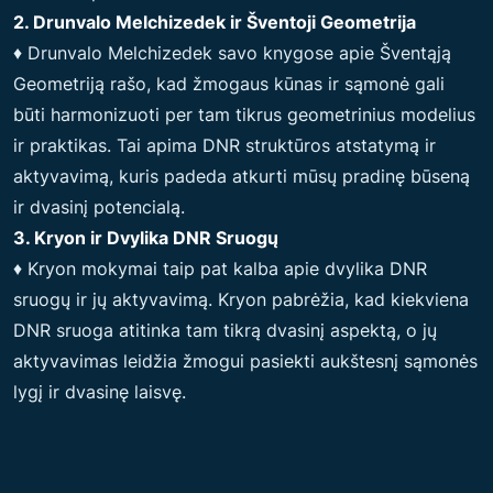
2. Drunvalo Melchizedek ir Šventoji Geometrija
♦ Drunvalo Melchizedek savo knygose apie Šventąją
Geometriją rašo, kad žmogaus kūnas ir sąmonė gali
būti harmonizuoti per tam tikrus geometrinius modelius
ir praktikas. Tai apima DNR struktūros atstatymą ir
aktyvavimą, kuris padeda atkurti mūsų pradinę būseną
ir dvasinį potencialą.
3. Kryon ir Dvylika DNR Sruogų
♦ Kryon mokymai taip pat kalba apie dvylika DNR
sruogų ir jų aktyvavimą. Kryon pabrėžia, kad kiekviena
DNR sruoga atitinka tam tikrą dvasinį aspektą, o jų
aktyvavimas leidžia žmogui pasiekti aukštesnį sąmonės
lygį ir dvasinę laisvę.