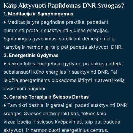
Kaip Aktyvuoti Papildomas DNR Sruogas?
1. Meditacija ir Sąmoningumas
♦ Meditacija yra pagrindinė praktika, padedanti
nuraminti protą ir suaktyvinti vidines energijas.
Sąmoningas gyvenimas, sutelkiant dėmesį į meilę,
ramybę ir harmoniją, taip pat padeda aktyvuoti DNR.
2. Energetinis Gydymas
♦ Reiki ir kitos energetinio gydymo praktikos padeda
subalansuoti kūno energijas ir suaktyvinti DNR. Tai
leidžia energetinėms blokadoms ištirpti ir atverti kelią
dvasiniam augimui.
3. Garsinė Terapija ir Šviesos Darbas
♦ Tam tikri dažniai ir garsai gali padėti suaktyvinti DNR
sruogas. Šviesos darbo praktikos, tokios kaip
vizualizacija ir šviesos kvėpavimas, taip pat padeda
aktyvuoti ir harmonizuoti energetinius centrus.