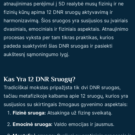
atnaujinimas perėjimui į 5D realybė musų fizinių ir ne
fizinių kūnų apima 12 DNR sruogų aktyvavimą ir
harmonizavimą. Šios sruogos yra susijusios su įvairiais
dvasiniais, emociniais ir fiziniais aspektais. Atnaujinimo
procesas vyksta per tam tikras praktikas, kurios
padeda suaktyvinti šias DNR sruogas ir pasiekti
aukštesnį sąmoningumo lygį.
Kas Yra 12 DNR Sruogų?
Tradiciškai mokslas pripažįsta tik dvi DNR sruogas,
tačiau metafizikoje kalbama apie 12 sruogų, kurios yra
susijusios su skirtingais žmogaus gyvenimo aspektais:
Fizinė sruoga:
Atsakinga už fizinę sveikatą.
Emocinė sruoga:
Valdo emocijas ir jausmus.