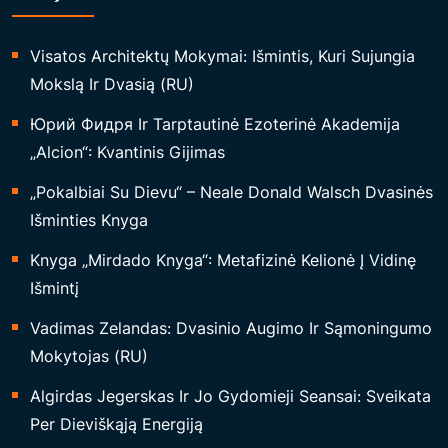
Visatos Architektų Mokymai: Išmintis, Kuri Sujungia
Mokslą Ir Dvasią (RU)
Юрий Фидря Ir Tarptautinė Ezoterinė Akademija
„Alcion“: Kvantinis Gijimas
„Pokalbiai Su Dievu“ – Neale Donald Walsch Dvasinės
Išminties Knyga
Knyga „Mirdado Knyga“: Metafizinė Kelionė Į Vidinę
Išmintį
Vadimas Zelandas: Dvasinio Augimo Ir Sąmoningumo
Mokytojas (RU)
Algirdas Jegerskas Ir Jo Gydomieji Seansai: Sveikata
Per Dieviškąją Energiją