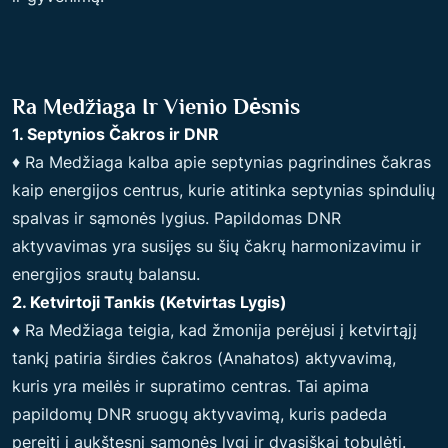
Ra Medžiaga Ir Vienio Dėsnis
1. Septynios Čakros ir DNR
♦ Ra Medžiaga kalba apie septynias pagrindines čakras
kaip energijos centrus, kurie atitinka septynias spindulių
spalvas ir sąmonės lygius. Papildomas DNR
aktyvavimas yra susijęs su šių čakrų harmonizavimu ir
energijos srautų balansu.
2. Ketvirtoji Tankis (Ketvirtas Lygis)
♦ Ra Medžiaga teigia, kad žmonija perėjusi į ketvirtąjį
tankį patiria širdies čakros (Anahatos) aktyvavimą,
kuris yra meilės ir supratimo centras. Tai apima
papildomų DNR sruogų aktyvavimą, kuris padeda
pereiti į aukštesnį sąmonės lygį ir dvasiškai tobulėti.