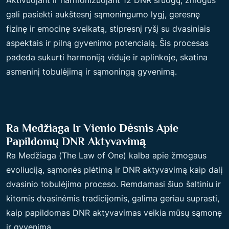
Aktivuojant ir harmonizuojant 12 DNR sruogų, žmogus
gali pasiekti aukštesnį sąmoningumo lygį, geresnę
fizinę ir emocinę sveikatą, stipresnį ryšį su dvasiniais
aspektais ir pilną gyvenimo potencialą. Šis procesas
padeda sukurti harmoniją viduje ir aplinkoje, skatina
asmeninį tobulėjimą ir sąmoningą gyvenimą.
Ra Medžiaga Ir Vienio Dėsnis Apie
Papildomų DNR Aktyvavimą
Ra Medžiaga (The Law of One) kalba apie žmogaus
evoliuciją, sąmonės plėtimą ir DNR aktyvavimą kaip dalį
dvasinio tobulėjimo proceso. Remdamasi šiuo šaltiniu ir
kitomis dvasinėmis tradicijomis, galima geriau suprasti,
kaip papildomas DNR aktyvavimas veikia mūsų sąmonę
ir gyvenimą.