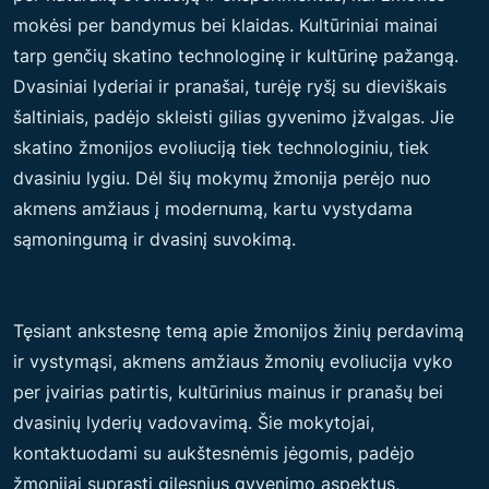
mokėsi per bandymus bei klaidas. Kultūriniai mainai
tarp genčių skatino technologinę ir kultūrinę pažangą.
Dvasiniai lyderiai ir pranašai, turėję ryšį su dieviškais
šaltiniais, padėjo skleisti gilias gyvenimo įžvalgas. Jie
skatino žmonijos evoliuciją tiek technologiniu, tiek
dvasiniu lygiu. Dėl šių mokymų žmonija perėjo nuo
akmens amžiaus į modernumą, kartu vystydama
sąmoningumą ir dvasinį suvokimą.
Tęsiant ankstesnę temą apie žmonijos žinių perdavimą
ir vystymąsi, akmens amžiaus žmonių evoliucija vyko
per įvairias patirtis, kultūrinius mainus ir pranašų bei
dvasinių lyderių vadovavimą. Šie mokytojai,
kontaktuodami su aukštesnėmis jėgomis, padėjo
žmonijai suprasti gilesnius gyvenimo aspektus,