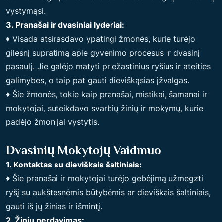
vystymąsi.
3. Pranašai ir dvasiniai lyderiai:
♦ Visada atsirasdavo ypatingi žmonės, kurie turėjo
gilesnį supratimą apie gyvenimo procesus ir dvasinį
pasaulį. Jie galėjo matyti priežastinius ryšius ir ateities
galimybes, o taip pat gauti dieviškąsias įžvalgas.
♦ Šie žmonės, tokie kaip pranašai, mistikai, šamanai ir
mokytojai, suteikdavo svarbių žinių ir mokymų, kurie
padėjo žmonijai vystytis.
Dvasinių Mokytojų Vaidmuo
1. Kontaktas su dieviškais šaltiniais:
♦ Šie pranašai ir mokytojai turėjo gebėjimą užmegzti
ryšį su aukštesnėmis būtybėmis ar dieviškais šaltiniais,
gauti iš jų žinias ir išmintį.
2. Žinių perdavimas: