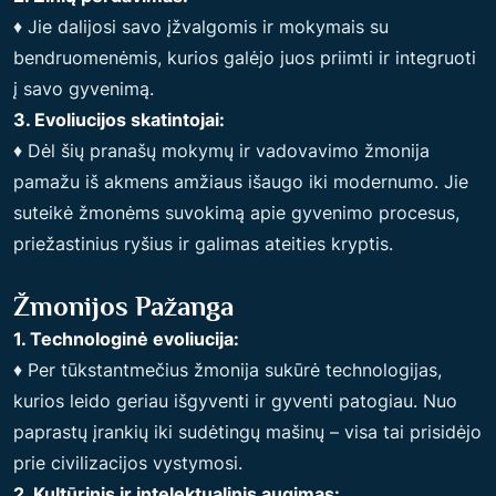
♦ Jie dalijosi savo įžvalgomis ir mokymais su
bendruomenėmis, kurios galėjo juos priimti ir integruoti
į savo gyvenimą.
3. Evoliucijos skatintojai:
♦ Dėl šių pranašų mokymų ir vadovavimo žmonija
pamažu iš akmens amžiaus išaugo iki modernumo. Jie
suteikė žmonėms suvokimą apie gyvenimo procesus,
priežastinius ryšius ir galimas ateities kryptis.
Žmonijos Pažanga
1. Technologinė evoliucija:
♦ Per tūkstantmečius žmonija sukūrė technologijas,
kurios leido geriau išgyventi ir gyventi patogiau. Nuo
paprastų įrankių iki sudėtingų mašinų – visa tai prisidėjo
prie civilizacijos vystymosi.
2. Kultūrinis ir intelektualinis augimas: