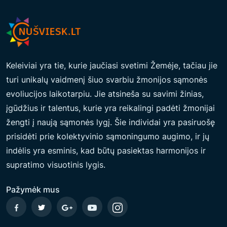
Keleiviai yra tie, kurie jaučiasi svetimi Žemėje, tačiau jie
turi unikalų vaidmenį šiuo svarbiu žmonijos sąmonės
evoliucijos laikotarpiu. Jie atsineša su savimi žinias,
įgūdžius ir talentus, kurie yra reikalingi padėti žmonijai
žengti į naują sąmonės lygį. Šie individai yra pasiruošę
prisidėti prie kolektyvinio sąmoningumo augimo, ir jų
indėlis yra esminis, kad būtų pasiektas harmonijos ir
supratimo visuotinis lygis.
Pažymėk mus