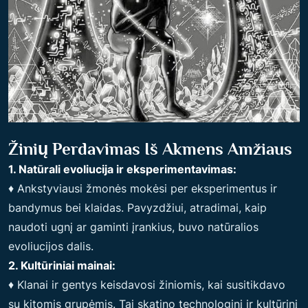
Žinių Perdavimas Iš Akmens Amžiaus
1. Natūrali evoliucija ir eksperimentavimas:
♦ Ankstyviausi žmonės mokėsi per eksperimentus ir
bandymus bei klaidas. Pavyzdžiui, atradimai, kaip
naudoti ugnį ar gaminti įrankius, buvo natūralios
evoliucijos dalis.
2. Kultūriniai mainai:
♦ Klanai ir gentys keisdavosi žiniomis, kai susitikdavo
su kitomis grupėmis. Tai skatino technologinį ir kultūrinį