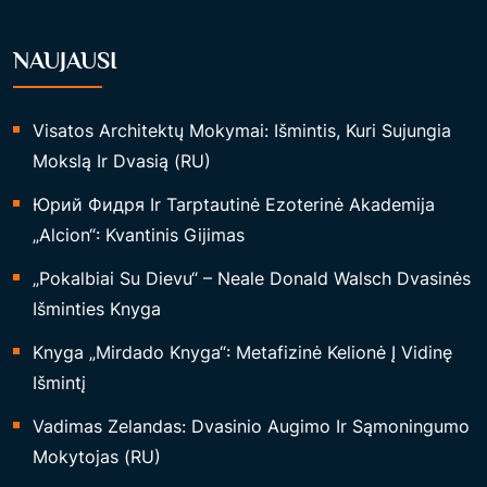
NAUJAUSI
Visatos Architektų Mokymai: Išmintis, Kuri Sujungia
Mokslą Ir Dvasią (RU)
Юрий Фидря Ir Tarptautinė Ezoterinė Akademija
„Alcion“: Kvantinis Gijimas
„Pokalbiai Su Dievu“ – Neale Donald Walsch Dvasinės
Išminties Knyga
Knyga „Mirdado Knyga“: Metafizinė Kelionė Į Vidinę
Išmintį
Vadimas Zelandas: Dvasinio Augimo Ir Sąmoningumo
Mokytojas (RU)