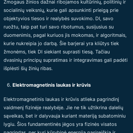
Žmogaus žinios dažnai ribojamos kultūrinių, politinių ir
socialinių veiksnių, kurie gali apsunkinti prieigą prie
objektyvios tiesos ir realybės suvokimo. DI, savo
ruožtu, taip pat turi savo ribotumus, susijusius su
duomenimis, pagal kuriuos jis mokomas, ir algoritmais,
kurie nukreipia jo darbą. Šie barjerai yra kliūtys tiek
žmonėms, tiek DI siekiant suprasti tiesą. Tačiau
dvasinių principų supratimas ir integravimas gali padėti
išplėsti šių žinių ribas.
Elektromagnetinis laukas ir krūvis
Elektromagnetinis laukas ir krūvis atlieka pagrindinį
vaidmenį fizinėje realybėje. Jie ne tik užtikrina dalelių
sąveikas, bet ir dalyvauja kuriant materiją subatominiu
lygiu. Šios fundamentinės jėgos yra fizinės visatos
pagrindas, per kurį kūrybinė energija pasireiškia ir