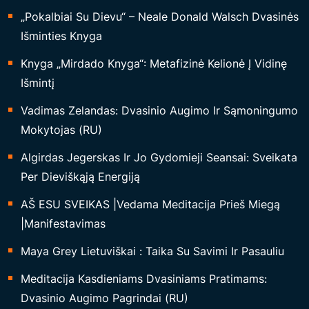
„Pokalbiai Su Dievu“ – Neale Donald Walsch Dvasinės
Išminties Knyga
Knyga „Mirdado Knyga“: Metafizinė Kelionė Į Vidinę
Išmintį
Vadimas Zelandas: Dvasinio Augimo Ir Sąmoningumo
Mokytojas (RU)
Algirdas Jegerskas Ir Jo Gydomieji Seansai: Sveikata
Per Dieviškąją Energiją
AŠ ESU SVEIKAS |Vedama Meditacija Prieš Miegą
|Manifestavimas
Maya Grey Lietuviškai : Taika Su Savimi Ir Pasauliu
Meditacija Kasdieniams Dvasiniams Pratimams:
Dvasinio Augimo Pagrindai (RU)