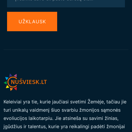
UŽКLAUSK
Keleiviai yra tie, kurie jaučiasi svetimi Žemėje, tačiau jie
turi unikalų vaidmenį šiuo svarbiu žmonijos sąmonės
evoliucijos laikotarpiu. Jie atsineša su savimi žinias,
įgūdžius ir talentus, kurie yra reikalingi padėti žmonijai