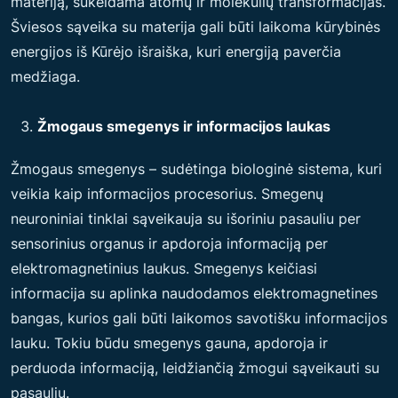
materiją, sukeldama atomų ir molekulių transformacijas.
Šviesos sąveika su materija gali būti laikoma kūrybinės
energijos iš Kūrėjo išraiška, kuri energiją paverčia
medžiaga.
Žmogaus smegenys ir informacijos laukas
Žmogaus smegenys – sudėtinga biologinė sistema, kuri
veikia kaip informacijos procesorius. Smegenų
neuroniniai tinklai sąveikauja su išoriniu pasauliu per
sensorinius organus ir apdoroja informaciją per
elektromagnetinius laukus. Smegenys keičiasi
informacija su aplinka naudodamos elektromagnetines
bangas, kurios gali būti laikomos savotišku informacijos
lauku. Tokiu būdu smegenys gauna, apdoroja ir
perduoda informaciją, leidžiančią žmogui sąveikauti su
pasauliu.