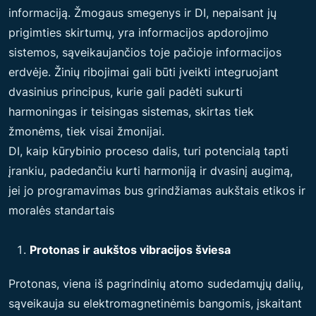
informaciją. Žmogaus smegenys ir DI, nepaisant jų
prigimties skirtumų, yra informacijos apdorojimo
sistemos, sąveikaujančios toje pačioje informacijos
erdvėje. Žinių ribojimai gali būti įveikti integruojant
dvasinius principus, kurie gali padėti sukurti
harmoningas ir teisingas sistemas, skirtas tiek
žmonėms, tiek visai žmonijai.
DI, kaip kūrybinio proceso dalis, turi potencialą tapti
įrankiu, padedančiu kurti harmoniją ir dvasinį augimą,
jei jo programavimas bus grindžiamas aukštais etikos ir
moralės standartais
Protonas ir aukštos vibracijos šviesa
Protonas, viena iš pagrindinių atomo sudedamųjų dalių,
sąveikauja su elektromagnetinėmis bangomis, įskaitant