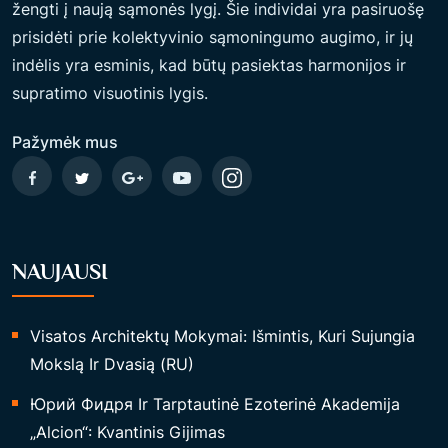
žengti į naują sąmonės lygį. Šie individai yra pasiruošę
prisidėti prie kolektyvinio sąmoningumo augimo, ir jų
indėlis yra esminis, kad būtų pasiektas harmonijos ir
supratimo visuotinis lygis.
Pažymėk mus
NAUJAUSI
Visatos Architektų Mokymai: Išmintis, Kuri Sujungia
Mokslą Ir Dvasią (RU)
Юрий Фидря Ir Tarptautinė Ezoterinė Akademija
„Alcion“: Kvantinis Gijimas