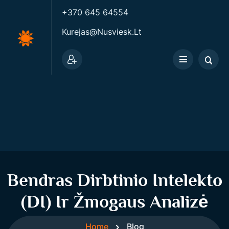
+370 645 64554
Kurejas@nusviesk.lt
Bendras Dirbtinio Intelekto
(DI) Ir Žmogaus Analizė
Home
Blog