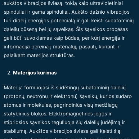
aukštos vibracijos šviesą, tokią kaip ultravioletiniai
spinduliai ir gama spinduliai. Aukšto dažnio vibracijos
turi didelį energijos potencialą ir gali keisti subatominių
dalelių būseną bei jų sąveikas. Šis sąveikos procesas
gali būti suvokiamas kaip būdas, per kurį energija ir
informacija pereina į materialųjį pasaulį, kuriant ir
palaikant materijos struktūras.
Materijos kūrimas
Materija formuojasi iš sudėtingų subatominių dalelių
(protonų, neutronų ir elektronų) sąveikų, kurios sudaro
atomus ir molekules, pagrindinius visų medžiagų
statybinius blokus. Elektromagnetinės jėgos ir
stipriosios sąveikos reguliuoja šių dalelių judėjimą ir
stabilumą. Aukštos vibracijos šviesa gali keisti šią