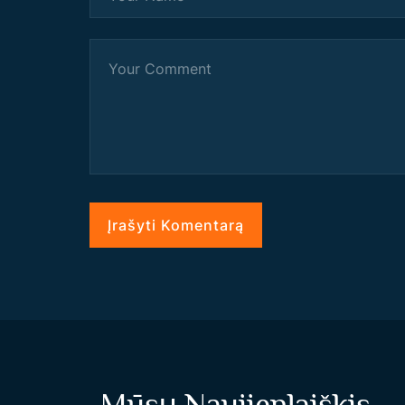
Mūsų Naujienlaiškis