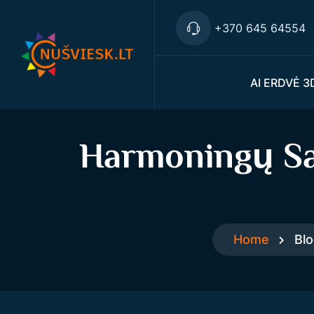
+370 645 64554
AI ERDVĖ 3
Harmoningų Sa
Home
Blo