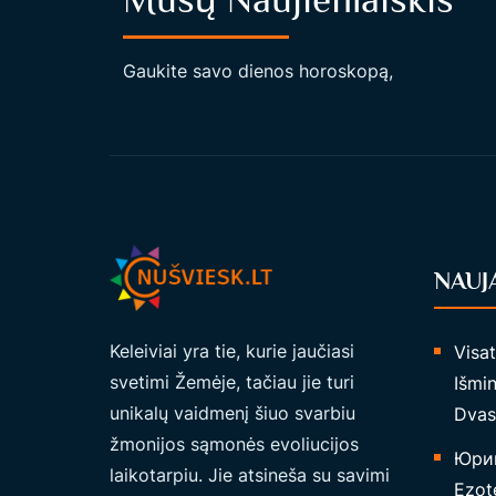
Gaukite savo dienos horoskopą,
NAUJ
Keleiviai yra tie, kurie jaučiasi
Visa
svetimi Žemėje, tačiau jie turi
Išmin
unikalų vaidmenį šiuo svarbiu
Dvas
žmonijos sąmonės evoliucijos
Юрий
laikotarpiu. Jie atsineša su savimi
Ezote