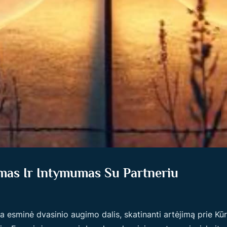
mas Ir Intymumas Su Partneriu
sminė dvasinio augimo dalis, skatinanti artėjimą prie Kūrė