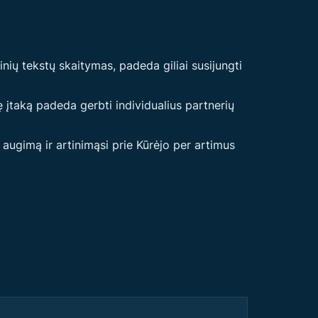
inių tekstų skaitymas, padeda giliai susijungti
 įtaką padeda gerbti individualius partnerių
į augimą ir artinimąsi prie Kūrėjo per artimus