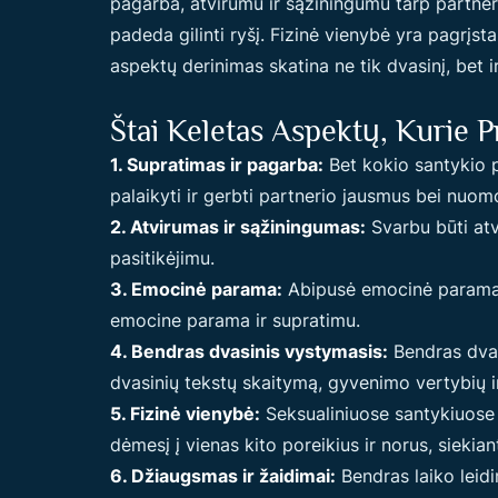
pagarba, atvirumu ir sąžiningumu tarp partner
padeda gilinti ryšį. Fizinė vienybė yra pagrįs
aspektų derinimas skatina ne tik dvasinį, bet 
Štai Keletas Aspektų, Kurie P
1. Supratimas ir pagarba:
Bet kokio santykio p
palaikyti ir gerbti partnerio jausmus bei nuom
2. Atvirumas ir sąžiningumas:
Svarbu būti atv
pasitikėjimu.
3. Emocinė parama:
Abipusė emocinė parama va
emocine parama ir supratimu.
4. Bendras dvasinis vystymasis:
Bendras dvas
dvasinių tekstų skaitymą, gyvenimo vertybių i
5. Fizinė vienybė:
Seksualiniuose santykiuose f
dėmesį į vienas kito poreikius ir norus, sieki
6. Džiaugsmas ir žaidimai:
Bendras laiko leidi