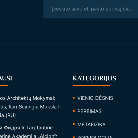
AUSI
KATEGORIJOS
tos Architektų Mokymai:
VIENIO DĖSNIS
tis, Kuri Sujungia Mokslą Ir
PERĖIMAS
ią (RU)
METAFIZIKA
 Фидря Ir Tarptautinė
rinė Akademija „Alcion“:
KOSMOLOGIJĄ