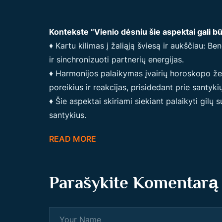
Kontekste “Vienio dėsniu šie aspektai gali bū
♦ Kartu kilimas į žaliąją šviesą ir aukščiau: B
ir sinchronizuoti partnerių energijas.
♦ Harmonijos palaikymas įvairių horoskopo ženk
poreikius ir reakcijas, prisidedant prie santyk
♦ Šie aspektai skiriami siekiant palaikyti gilų
santykius.
READ MORE
Parašykite Komentarą