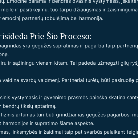
ių. Emocinė parama ir bendras dvasinis vystymasis, įskaitan
ta meile ir pasitikėjimu, tuo tarpu džiaugsmas ir žaismingu
ir emocinį partnerių tobulėjimą bei harmoniją.
risideda Prie Šio Proceso:
agrindas yra gegužės supratimas ir pagarba tarp partnerių.
onę.
iru ir sąžiningu vienam kitam. Tai padeda užmegzti gilų ryšį
idina svarbų vaidmenį. Partneriai turėtų būti pasiruošę pa
inis vystymasis ir gyvenimo prasmės paieška skatina santy
r bendrų tikslų aptarimą.
izinis artumas turi būti grindžiamas gegužės pagarbos, meil
ant harmonijos ir supratimo šiame aspekte.
mas, linksmybės ir žaidimai taip pat svarbūs palaikant tei