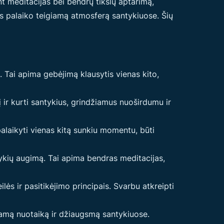
t meditacijas bei bendrų tikslų aptarimą,
mas palaiko teigiamą atmosferą santykiuose. Šių
 Tai apima gebėjimą klausytis vienas kito,
 ir kurti santykius, grindžiamus nuoširdumu ir
laikyti vienas kitą sunkiu momentu, būti
kių augimą. Tai apima bendras meditacijas,
ės ir pasitikėjimo principais. Svarbu atkreipti
giamą nuotaiką ir džiaugsmą santykiuose.