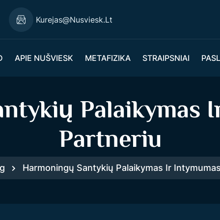
Kurejas@nusviesk.lt
D
APIE NUŠVIESK
METAFIZIKA
STRAIPSNIAI
PAS
ntykių Palaikymas I
Partneriu
g
Harmoningų Santykių Palaikymas Ir Intymumas