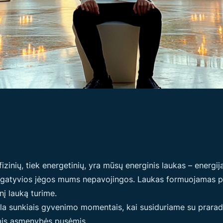
fizinių, tiek energetinių, yra mūsų energinis laukas – energi
 negatyvios jėgos mums nepavojingos. Laukas formuojamas p
inį lauką turime.
yla sunkiais gyvenimo momentais, kai susiduriame su praradim
omis asmenybės pusėmis.