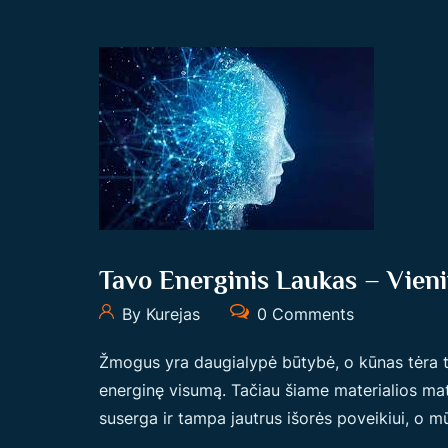
Tavo Energinis Laukas – Vieni
By Kurejas
0 Comments
Žmogus yra daugialypė būtybė, o kūnas tėra tik
energinę visumą. Tačiau šiame materialios mat
suserga ir tampa jautrus išorės poveikiui, o