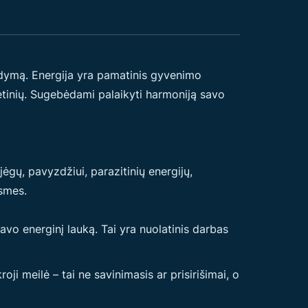
ugdymą. Energija yra pamatinis gyvenimo
getinių. Sugebėdami palaikyti harmoniją savo
gų, pavyzdžiui, parazitinių energijų,
ėsmes.
savo energinį lauką. Tai yra nuolatinis darbas
oji meilė – tai ne savinimasis ar prisirišimai, o