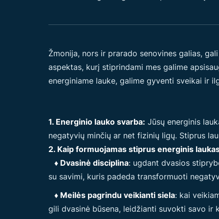
Žmonija, nors ir prarado senovines galias, gal
aspektas, kurį stiprindami mes galime apsisaug
energiniame lauke, galime gyventi sveikai ir il
1. Energinio lauko svarba:
Jūsų energinis lauk
negatyvių minčių ar net fizinių ligų. Stiprus l
2. Kaip formuojamas stiprus energinis laukas
♦ Dvasinė disciplina
: ugdant dvasios stiprybę
su savimi, kuris padeda transformuoti negatyvia
♦ Meilės pagrindu veikianti siela
: kai veikia
gili dvasinė būsena, leidžianti suvokti savo ir k