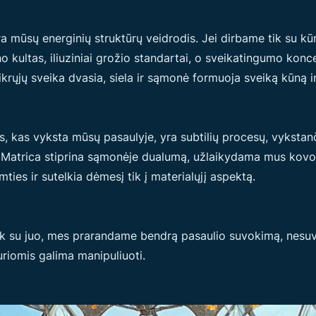
 mūsų energinių struktūrų veidrodis. Jei dirbame tik su kūnu
kultas, iliuziniai grožio standartai, o sveikatingumo konc
tikrųjų sveika dvasia, siela ir sąmonė formuoja sveiką kūną
skas, kas vyksta mūsų pasaulyje, yra subtilių procesų, vykst
ja. Matrica stiprina sąmonėje dualumą, užlaikydama mus kovo
ies ir sutelkia dėmesį tik į materialųjį aspektą.
tik su juo, mes prarandame bendrą pasaulio suvokimą, nesu
riomis galima manipuliuoti.