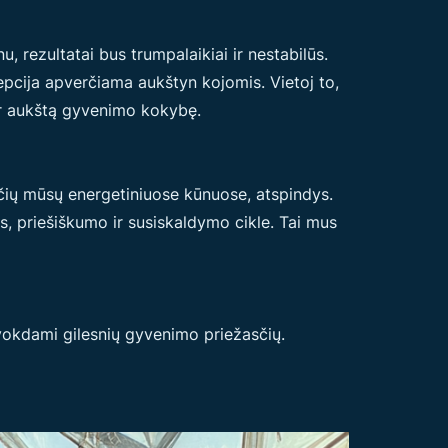
, rezultatai bus trumpalaikiai ir nestabilūs.
epcija apverčiama aukštyn kojomis. Vietoj to,
 ir aukštą gyvenimo kokybę.
ančių mūsų energetiniuose kūnuose, atspindys.
s, priešiškumo ir susiskaldymo cikle. Tai mus
vokdami gilesnių gyvenimo priežasčių.