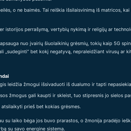
meilės, o ne baimės. Tai reiškia išsilaisvinimą iš matricos, 
 istorijos perrašymą, vertybių nykimą ir religijų ar techn
apsauga nuo įvairių šiuolaikinių grėsmių, tokių kaip 5G spi
li „sudeginti“ bet kokį negatyvą, nepraleidžiant virusų ar k
ndai
s leidžia žmogui išsivaduoti iš dualumo ir tapti nepasieki
s žmogus gali kaupti ir skleist, tuo stipresnis jo sielos pa
atsilaikyti prieš bet kokias grėsmes.
iau su laiko bėga jos buvo prarastos, o žmonija pradėjo ieško
arbą su savo energine sistema.