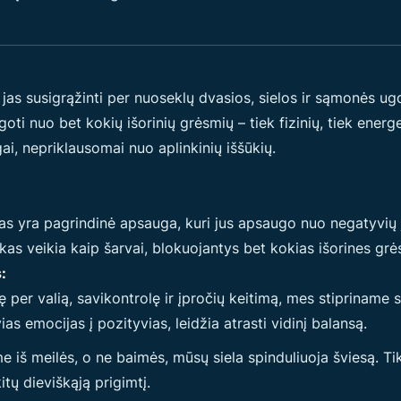
i jas susigrąžinti per nuoseklų dvasios, sielos ir sąmonės 
oti nuo bet kokių išorinių grėsmių – tiek fizinių, tiek ener
gai, nepriklausomai nuo aplinkinių iššūkių.
as yra pagrindinė apsauga, kuri jus apsaugo nuo negatyvių jė
aukas veikia kaip šarvai, blokuojantys bet kokias išorines gr
:
 per valią, savikontrolę ir įpročių keitimą, mes stipriname 
s emocijas į pozityvias, leidžia atrasti vidinį balansą.
me iš meilės, o ne baimės, mūsų siela spinduliuoja šviesą. Tikr
itų dieviškąją prigimtį.