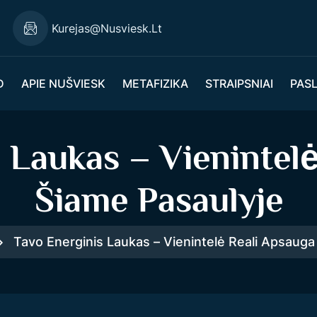
Kurejas@nusviesk.lt
D
APIE NUŠVIESK
METAFIZIKA
STRAIPSNIAI
PAS
 Laukas – Vienintel
Šiame Pasaulyje
Tavo Energinis Laukas – Vienintelė Reali Apsauga