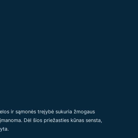
sielos ir sąmonės trejybė sukuria žmogaus
įmanoma. Dėl šios priežasties kūnas sensta,
yta.