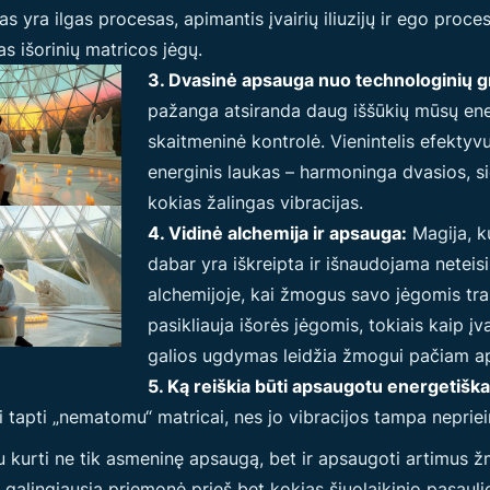
yra ilgas procesas, apimantis įvairių iliuzijų ir ego proc
 išorinių matricos jėgų.
3. Dvasinė apsauga nuo technologinių 
pažanga atsiranda daug iššūkių mūsų energ
skaitmeninė kontrolė. Vienintelis efekty
energinis laukas – harmoninga dvasios, si
kokias žalingas vibracijas.
4. Vidinė alchemija ir apsauga:
Magija, k
dabar yra iškreipta ir išnaudojama neteisi
alchemijoje, kai žmogus savo jėgomis tra
pasikliauja išorės jėgomis, tokiais kaip įv
galios ugdymas leidžia žmogui pačiam aps
5. Ką reiškia būti apsaugotu energetiška
 tapti „nematomu“ matricai, nes jo vibracijos tampa nepri
 kurti ne tik asmeninę apsaugą, bet ir apsaugoti artimus ž
 galingiausia priemonė prieš bet kokias šiuolaikinio pasau