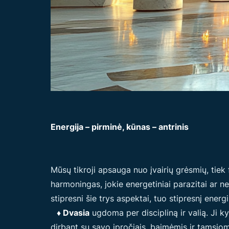
Energija – pirminė, kūnas – antrinis
Mūsų tikroji apsauga nuo įvairių grėsmių, tiek 
harmoningas, jokie energetiniai parazitai ar
stipresni šie trys aspektai, tuo stipresnį energ
♦ Dvasia
ugdoma per discipliną ir valią. Ji k
dirbant su savo įpročiais, baimėmis ir tamsi