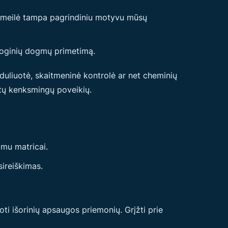
kai meilė tampa pagrindiniu motyvu mūsų
ologinių dogmų primetimą.
nduliuotė, skaitmeninė kontrolė ar net cheminių
itų kenksmingų poveikių.
amu matricai.
sireiškimas.
ti išorinių apsaugos priemonių. Grįžti prie