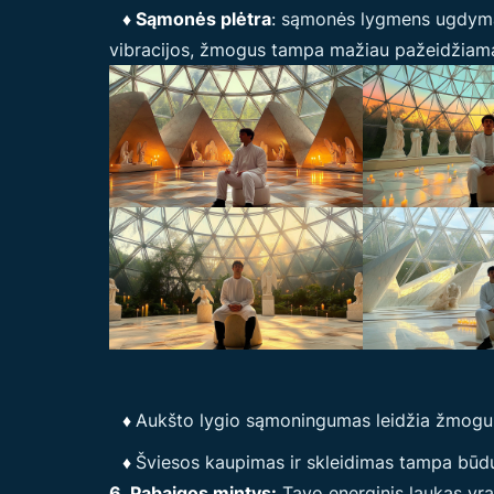
♦ Sąmonės plėtra
: sąmonės lygmens ugdymas 
vibracijos, žmogus tampa mažiau pažeidžiamas
♦
Aukšto lygio sąmoningumas leidžia žmogui
♦
Šviesos kaupimas ir skleidimas tampa būdu
6. Pabaigos mintys:
Tavo energinis laukas yra