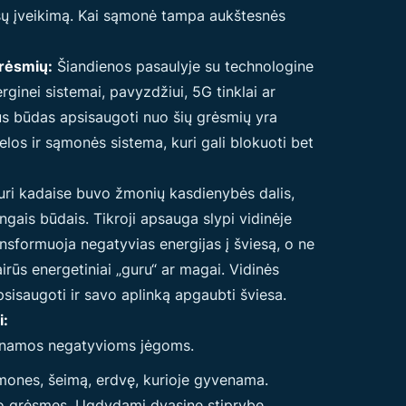
esų įveikimą. Kai sąmonė tampa aukštesnės
grėsmių:
Šiandienos pasaulyje su technologine
inei sistemai, pavyzdžiui, 5G tinklai ar
vus būdas apsisaugoti nuo šių grėsmių yra
elos ir sąmonės sistema, kuri gali blokuoti bet
uri kadaise buvo žmonių kasdienybės dalis,
ngais būdais. Tikroji apsauga slypi vidinėje
nsformuoja negatyvias energijas į šviesą, o ne
airūs energetiniai „guru“ ar magai. Vidinės
isaugoti ir savo aplinką apgaubti šviesa.
i:
einamos negatyvioms jėgoms.
mones, šeimą, erdvę, kurioje gyvenama.
lio grėsmes. Ugdydami dvasinę stiprybę,