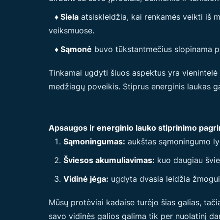
♦ Siela
atsiskleidžia, kai renkamės veikti iš 
veiksmuose.
♦ Sąmonė
buvo tūkstantmečius slopinama per
Tinkamai ugdyti šiuos aspektus yra vienintelė 
medžiagų poveikis. Stiprus energinis laukas ga
Apsaugos ir energinio lauko stiprinimo pagri
Sąmoningumas:
aukštas sąmoningumo lygi
Šviesos akumuliavimas:
kuo daugiau švieso
Vidinė jėga:
ugdyta dvasia leidžia žmogui 
Mūsų protėviai kadaise turėjo šias galias, tač
savo vidinės galios galima tik per nuolatinį d