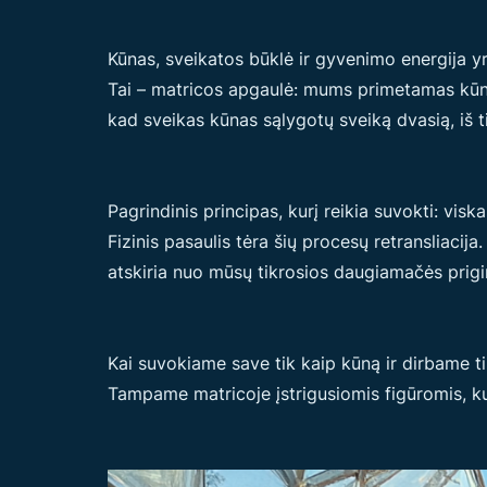
Kūnas, sveikatos būklė ir gyvenimo energija yra
Tai – matricos apgaulė: mums primetamas kūno 
kad sveikas kūnas sąlygotų sveiką dvasią, iš 
Pagrindinis principas, kurį reikia suvokti: vi
Fizinis pasaulis tėra šių procesų retransliaci
atskiria nuo mūsų tikrosios daugiamačės prigimt
Kai suvokiame save tik kaip kūną ir dirbame 
Tampame matricoje įstrigusiomis figūromis, ku