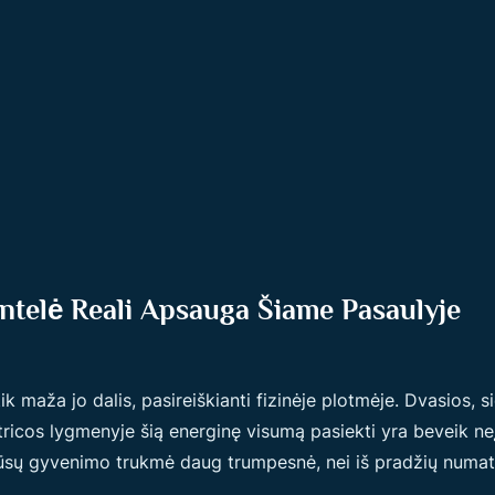
ntelė Reali Apsauga Šiame Pasaulyje
 maža jo dalis, pasireiškianti fizinėje plotmėje. Dvasios, 
ricos lygmenyje šią energinę visumą pasiekti yra beveik ne
 mūsų gyvenimo trukmė daug trumpesnė, nei iš pradžių numat