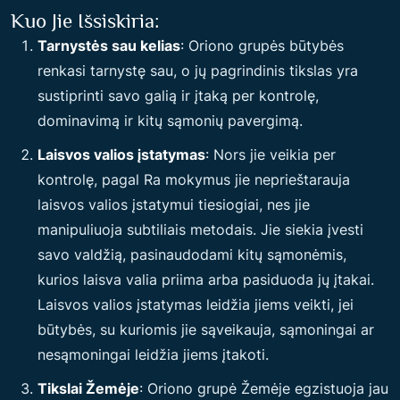
Kuo Jie Išsiskiria:
Tarnystės sau kelias
: Oriono grupės būtybės
renkasi tarnystę sau, o jų pagrindinis tikslas yra
sustiprinti savo galią ir įtaką per kontrolę,
dominavimą ir kitų sąmonių pavergimą.
Laisvos valios įstatymas
: Nors jie veikia per
kontrolę, pagal Ra mokymus jie neprieštarauja
laisvos valios įstatymui tiesiogiai, nes jie
manipuliuoja subtiliais metodais. Jie siekia įvesti
savo valdžią, pasinaudodami kitų sąmonėmis,
kurios laisva valia priima arba pasiduoda jų įtakai.
Laisvos valios įstatymas leidžia jiems veikti, jei
būtybės, su kuriomis jie sąveikauja, sąmoningai ar
nesąmoningai leidžia jiems įtakoti.
Tikslai Žemėje
: Oriono grupė Žemėje egzistuoja jau