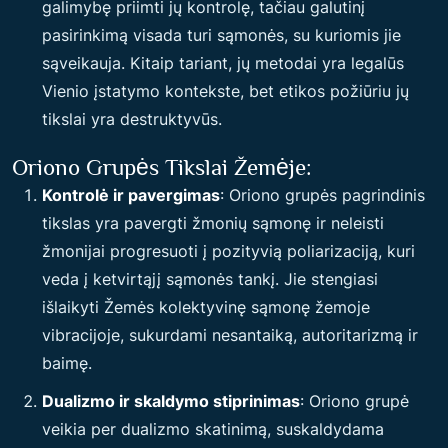
galimybę priimti jų kontrolę, tačiau galutinį
pasirinkimą visada turi sąmonės, su kuriomis jie
sąveikauja. Kitaip tariant, jų metodai yra legalūs
Vienio įstatymo kontekste, bet etikos požiūriu jų
tikslai yra destruktyvūs.
Oriono Grupės Tikslai Žemėje:
Kontrolė ir pavergimas
: Oriono grupės pagrindinis
tikslas yra pavergti žmonių sąmonę ir neleisti
žmonijai progresuoti į pozityvią poliarizaciją, kuri
veda į ketvirtąjį sąmonės tankį. Jie stengiasi
išlaikyti Žemės kolektyvinę sąmonę žemoje
vibracijoje, sukurdami nesantaiką, autoritarizmą ir
baimę.
Dualizmo ir skaldymo stiprinimas
: Oriono grupė
veikia per dualizmo skatinimą, suskaldydama