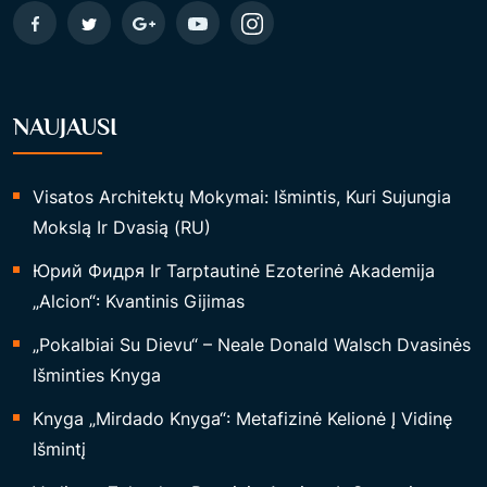
NAUJAUSI
Visatos Architektų Mokymai: Išmintis, Kuri Sujungia
Mokslą Ir Dvasią (RU)
Юрий Фидря Ir Tarptautinė Ezoterinė Akademija
„Alcion“: Kvantinis Gijimas
„Pokalbiai Su Dievu“ – Neale Donald Walsch Dvasinės
Išminties Knyga
Knyga „Mirdado Knyga“: Metafizinė Kelionė Į Vidinę
Išmintį