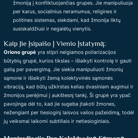
žmoniją į konfliktuojančias grupes. Jie manipuliuoja
per karus, socialinius neramumus, religines ir
politines sistemas, siekdami, kad žmonija liktų
susiskaldžiusi ir negalėtų vienytis.
Kaip Jie Įsipaišo Į Vienio Įstatymą:
Oriono grupė
yra stipri neigiamos poliarizacijos
būtybių grupė, kurios tikslas – išlaikyti kontrolę ir gauti
galią per pavergimą. Jie siekia manipuliuoti žmonių
sąmone ir išlaikyti žemą kolektyvinės sąmonės
vibraciją, kad būtų užkirstas kelias dvasiniam augimui ir
žmonijos perėjimui į aukštesnį tankį. Ši grupė yra ypač
pavojinga dėl to, kad jie sugeba įtakoti žmones,
nežengiant per tiesioginį laisvos valios pažeidimą, todėl
jų veiksmai laikomi subtiliais ir netiesioginiais.