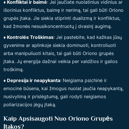
♦ Konfliktai ir baimė
: Jei jaučiate nuolatinius vidinius ar
išorinius konfliktus, baimę ir nerimą, tai gali būti Oriono
grupės įtaka. Jie siekia stiprinti dualizmą ir konfliktus,
kad žmonės nesusikoncentruotų į dvasinį augimą.
♦ Kontrolės Troškimas
: Jei pastebite, kad kažkas jūsų
gyvenime ar aplinkoje siekia dominuoti, kontroliuoti
arba manipuliuoti kitais, tai gali būti Oriono grupės
įtaka. Jų energija dažnai veikia per valdžios ir galios
troškimą.
♦ Depresija ir neapykanta
: Neigiama psichinė ir
emocinė būsena, kai žmogus nuolat jaučia neapykantą,
nusivylimą ir prislėgtumą, gali rodyti neigiamos
poliarizacijos jėgų įtaką.
Kaip Apsisaugoti Nuo Oriono Grupės
Įtakos?