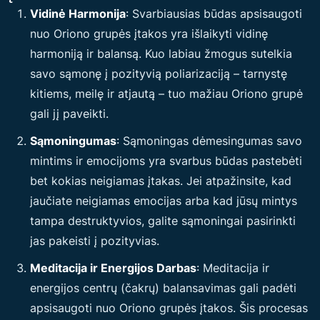
Vidinė Harmonija
: Svarbiausias būdas apsisaugoti
nuo Oriono grupės įtakos yra išlaikyti vidinę
harmoniją ir balansą. Kuo labiau žmogus sutelkia
savo sąmonę į pozityvią poliarizaciją – tarnystę
kitiems, meilę ir atjautą – tuo mažiau Oriono grupė
gali jį paveikti.
Sąmoningumas
: Sąmoningas dėmesingumas savo
mintims ir emocijoms yra svarbus būdas pastebėti
bet kokias neigiamas įtakas. Jei atpažinsite, kad
jaučiate neigiamas emocijas arba kad jūsų mintys
tampa destruktyvios, galite sąmoningai pasirinkti
jas pakeisti į pozityvias.
Meditacija ir Energijos Darbas
: Meditacija ir
energijos centrų (čakrų) balansavimas gali padėti
apsisaugoti nuo Oriono grupės įtakos. Šis procesas