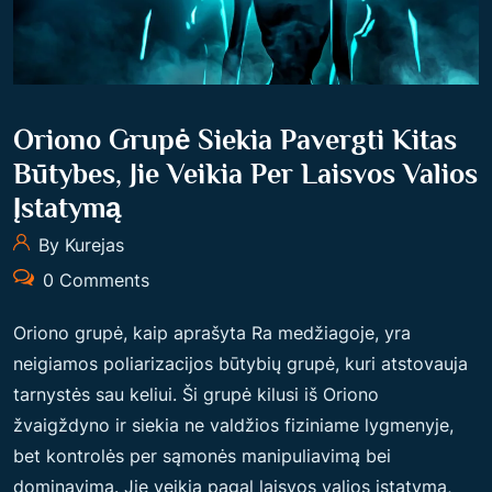
Oriono Grupė Siekia Pavergti Kitas
Būtybes, Jie Veikia Per Laisvos Valios
Įstatymą
By Kurejas
0 Comments
Oriono grupė, kaip aprašyta Ra medžiagoje, yra
neigiamos poliarizacijos būtybių grupė, kuri atstovauja
tarnystės sau keliui. Ši grupė kilusi iš Oriono
žvaigždyno ir siekia ne valdžios fiziniame lygmenyje,
bet kontrolės per sąmonės manipuliavimą bei
dominavimą. Jie veikia pagal laisvos valios įstatymą,