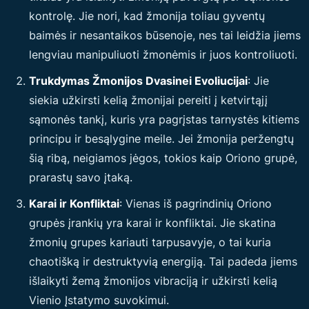
kontrolę. Jie nori, kad žmonija toliau gyventų
baimės ir nesantaikos būsenoje, nes tai leidžia jiems
lengviau manipuliuoti žmonėmis ir juos kontroliuoti.
Trukdymas Žmonijos Dvasinei Evoliucijai
: Jie
siekia užkirsti kelią žmonijai pereiti į ketvirtąjį
sąmonės tankį, kuris yra pagrįstas tarnystės kitiems
principu ir besąlygine meile. Jei žmonija peržengtų
šią ribą, neigiamos jėgos, tokios kaip Oriono grupė,
prarastų savo įtaką.
Karai ir Konfliktai
: Vienas iš pagrindinių Oriono
grupės įrankių yra karai ir konfliktai. Jie skatina
žmonių grupes kariauti tarpusavyje, o tai kuria
chaotišką ir destruktyvią energiją. Tai padeda jiems
išlaikyti žemą žmonijos vibraciją ir užkirsti kelią
Vienio Įstatymo suvokimui.