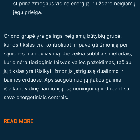
stiprina žmogaus vidinę energiją ir uždaro neigiamų
jėgų prieigą.
Oriono grupė yra galinga neigiamų būtybių grupė,
kurios tikslas yra kontroliuoti ir pavergti žmoniją per
sąmonės manipuliavimą. Jie veikia subtiliais metodais,
kurie nėra tiesioginis laisvos valios pažeidimas, tačiau
jų tikslas yra išlaikyti žmoniją įstrigusią dualizmo ir
baimės cikluose. Apsisaugoti nuo jų įtakos galima
išlaikant vidinę harmoniją, sąmoningumą ir dirbant su
savo energetiniais centrais.
READ MORE