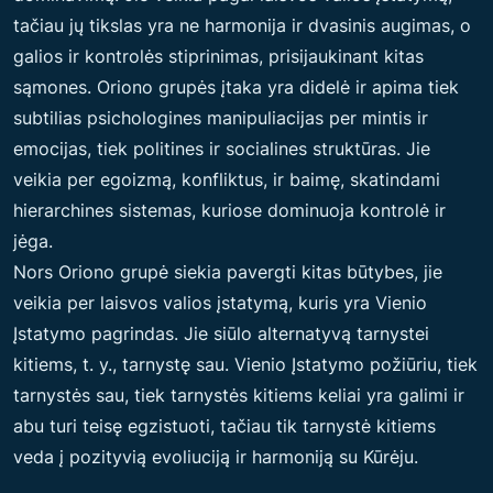
tačiau jų tikslas yra ne harmonija ir dvasinis augimas, o
galios ir kontrolės stiprinimas, prisijaukinant kitas
sąmones. Oriono grupės įtaka yra didelė ir apima tiek
subtilias psichologines manipuliacijas per mintis ir
emocijas, tiek politines ir socialines struktūras. Jie
veikia per egoizmą, konfliktus, ir baimę, skatindami
hierarchines sistemas, kuriose dominuoja kontrolė ir
jėga.
Nors Oriono grupė siekia pavergti kitas būtybes, jie
veikia per laisvos valios įstatymą, kuris yra Vienio
Įstatymo pagrindas. Jie siūlo alternatyvą tarnystei
kitiems, t. y., tarnystę sau. Vienio Įstatymo požiūriu, tiek
tarnystės sau, tiek tarnystės kitiems keliai yra galimi ir
abu turi teisę egzistuoti, tačiau tik tarnystė kitiems
veda į pozityvią evoliuciją ir harmoniją su Kūrėju.