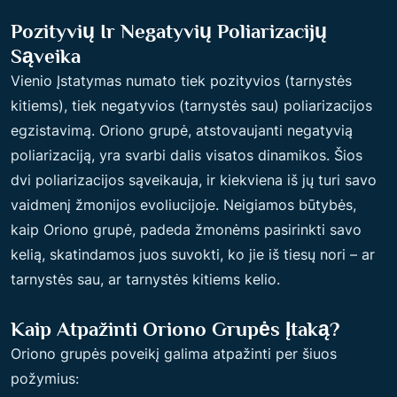
Pozityvių Ir Negatyvių Poliarizacijų
Sąveika
Vienio Įstatymas numato tiek pozityvios (tarnystės
kitiems), tiek negatyvios (tarnystės sau) poliarizacijos
egzistavimą. Oriono grupė, atstovaujanti negatyvią
poliarizaciją, yra svarbi dalis visatos dinamikos. Šios
dvi poliarizacijos sąveikauja, ir kiekviena iš jų turi savo
vaidmenį žmonijos evoliucijoje. Neigiamos būtybės,
kaip Oriono grupė, padeda žmonėms pasirinkti savo
kelią, skatindamos juos suvokti, ko jie iš tiesų nori – ar
tarnystės sau, ar tarnystės kitiems kelio.
Kaip Atpažinti Oriono Grupės Įtaką?
Oriono grupės poveikį galima atpažinti per šiuos
požymius: