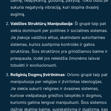
baimę, neapykantą, godumą, pavydą. Tokiu būdu jie
sukuria negatyvią vibraciją, kuri slopina dvasinį
augimą.
Valdžios Struktūrų Manipuliacija
: Ši grupė taip pat
siekia dominuoti per politines ir socialines sistemas.
Jie įtakoja valdžios elitus, skatindami autoritarines
sistemas, kurios sustiprina kontrolės ir galios
struktūras. Šios struktūros yra grindžiamos baime ir
priespauda, todėl jos neleidžia žmonėms laisvai
tobulėti ir evoliucionuoti.
Religinių Dogmų Įtvirtinimas
: Oriono grupė taip pat
manipuliuoja per religijas ir įtvirtintas ideologijas.
Jie siekia sukurti religines ir dvasines sistemas,
kuriose viešpatauja griežtos taisyklės ir dogmos,
kuriomis galima lengvai manipuliuoti. Šios sistemos
dažnai skatina baimę, susiskaldymą ir dualizmą, kas