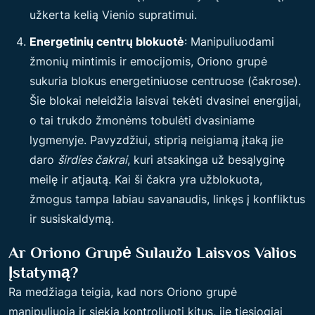
užkerta kelią Vienio supratimui.
Energetinių centrų blokuotė
: Manipuliuodami
žmonių mintimis ir emocijomis, Oriono grupė
sukuria blokus energetiniuose centruose (čakrose).
Šie blokai neleidžia laisvai tekėti dvasinei energijai,
o tai trukdo žmonėms tobulėti dvasiniame
lygmenyje. Pavyzdžiui, stiprią neigiamą įtaką jie
daro
širdies čakrai
, kuri atsakinga už besąlyginę
meilę ir atjautą. Kai ši čakra yra užblokuota,
žmogus tampa labiau savanaudis, linkęs į konfliktus
ir susiskaldymą.
Ar Oriono Grupė Sulaužo Laisvos Valios
Įstatymą?
Ra medžiaga teigia, kad nors Oriono grupė
manipuliuoja ir siekia kontroliuoti kitus, jie tiesiogiai