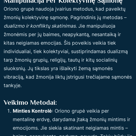
Manipuliacija Per Kolektyvinę Sąmonę
Oriono grupė naudoja įvairius metodus, kad paveiktų
žmonių kolektyvinę sąmonę. Pagrindinis jų metodas –
dualizmo ir konfliktų skatinimas
. Jie manipuliuoja
žmonėmis per jų baimes, neapykantą, nesantaiką ir
kitas neigiamas emocijas. Šis poveikis veikia tiek
individualiai, tiek kolektyviai, sustiprindamas dualizmą
tarp žmonių grupių, religijų, tautų ir kitų socialinių
sluoksnių. Jų tikslas yra išlaikyti žemą sąmonės
vibraciją, kad žmonija liktų įstrigusi trečiajame sąmonės
tankyje.
Veikimo Metodai:
Minties Kontrolė
: Oriono grupė veikia per
mentalinę erdvę, darydama įtaką žmonių mintims ir
emocijoms. Jie siekia skatinant neigiamas mintis –