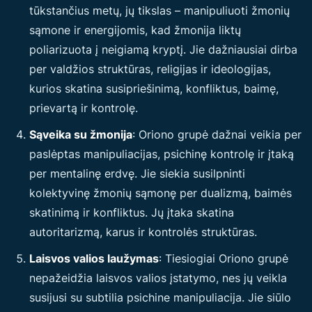
tūkstančius metų, jų tikslas – manipuliuoti žmonių
sąmone ir energijomis, kad žmonija liktų
poliarizuota į neigiamą kryptį. Jie dažniausiai dirba
per valdžios struktūras, religijas ir ideologijas,
kurios skatina susipriešinimą, konfliktus, baimę,
prievartą ir kontrolę.
Sąveika su žmonija
: Oriono grupė dažnai veikia per
paslėptas manipuliacijas, psichinę kontrolę ir įtaką
per mentalinę erdvę. Jie siekia susilpninti
kolektyvinę žmonių sąmonę per dualizmą, baimės
skatinimą ir konfliktus. Jų įtaka skatina
autoritarizmą, karus ir kontrolės struktūras.
Laisvos valios laužymas
: Tiesiogiai Oriono grupė
nepažeidžia laisvos valios įstatymo, nes jų veikla
susijusi su subtilia psichine manipuliacija. Jie siūlo