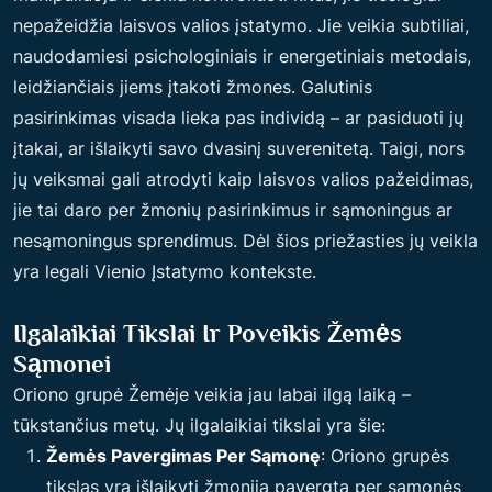
nepažeidžia laisvos valios įstatymo. Jie veikia subtiliai,
naudodamiesi psichologiniais ir energetiniais metodais,
leidžiančiais jiems įtakoti žmones. Galutinis
pasirinkimas visada lieka pas individą – ar pasiduoti jų
įtakai, ar išlaikyti savo dvasinį suverenitetą. Taigi, nors
jų veiksmai gali atrodyti kaip laisvos valios pažeidimas,
jie tai daro per žmonių pasirinkimus ir sąmoningus ar
nesąmoningus sprendimus. Dėl šios priežasties jų veikla
yra legali Vienio Įstatymo kontekste.
Ilgalaikiai Tikslai Ir Poveikis Žemės
Sąmonei
Oriono grupė Žemėje veikia jau labai ilgą laiką –
tūkstančius metų. Jų ilgalaikiai tikslai yra šie:
Žemės Pavergimas Per Sąmonę
: Oriono grupės
tikslas yra išlaikyti žmoniją pavergtą per sąmonės