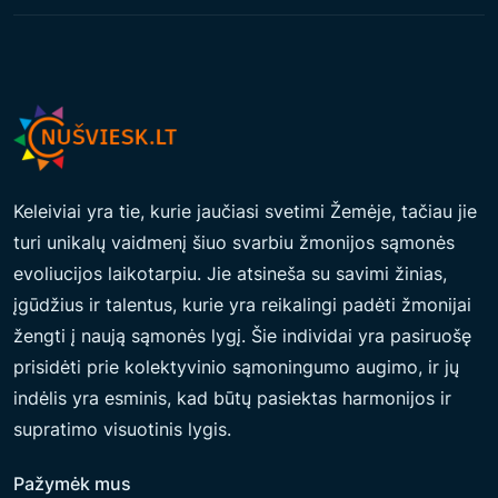
Keleiviai yra tie, kurie jaučiasi svetimi Žemėje, tačiau jie
turi unikalų vaidmenį šiuo svarbiu žmonijos sąmonės
evoliucijos laikotarpiu. Jie atsineša su savimi žinias,
įgūdžius ir talentus, kurie yra reikalingi padėti žmonijai
žengti į naują sąmonės lygį. Šie individai yra pasiruošę
prisidėti prie kolektyvinio sąmoningumo augimo, ir jų
indėlis yra esminis, kad būtų pasiektas harmonijos ir
supratimo visuotinis lygis.
Pažymėk mus