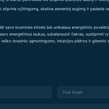
i stiprina ryžtingumą, skatina asmeninį augimą ir padeda rast
gi dėl savo kosminės kilmės bei unikalaus energetinio poveik
vo energetinius laukus, subalansuoti čakras, sustiprinti ry
ie ieško dvasinio sąmoningumo, intuicijos plėtros ir gilesnio