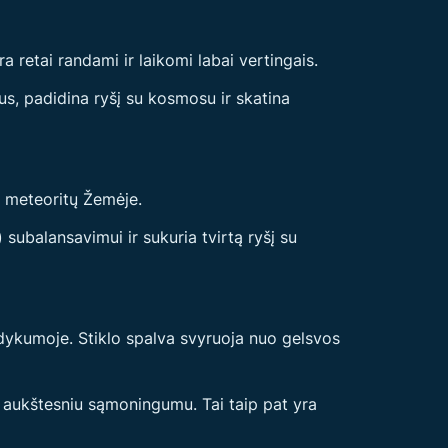
ra retai randami ir laikomi labai vertingais.
us, padidina ryšį su kosmosu ir skatina
mų meteoritų Žemėje.
subalansavimui ir sukuria tvirtą ryšį su
dykumoje. Stiklo spalva svyruoja nuo gelsvos
ir aukštesniu sąmoningumu. Tai taip pat yra