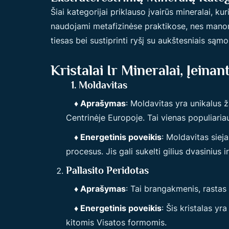
Šiai kategorijai priklauso įvairūs mineralai, k
naudojami metafizinėse praktikose, nes manoma
tiesas bei sustiprinti ryšį su aukštesniais są
Kristalai Ir Mineralai, Įeinan
1. Moldavitas
♦ Aprašymas
: Moldavitas yra unikalus 
Centrinėje Europoje. Tai vienas populiariaus
♦ Energetinis poveikis
: Moldavitas siej
procesus. Jis gali sukelti gilius dvasinius i
Pallasito Peridotas
♦ Aprašymas
: Tai brangakmenis, rastas
♦ Energetinis poveikis
: Šis kristalas yr
kitomis Visatos formomis.