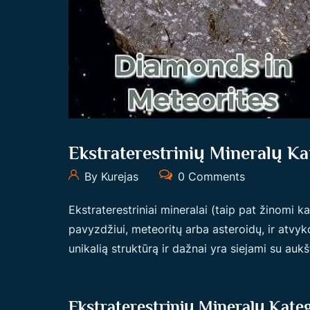
Ekstraterestrinių Mineralų Ka
By Kurejas
0 Comments
Ekstraterestriniai mineralai (taip pat žinomi ka
pavyzdžiui, meteoritų arba asteroidų, ir atvyko
unikalią struktūrą ir dažnai yra siejami su aukš
Ekstraterestrinių Mineralų Kateg