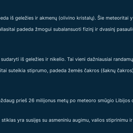
eda iš geležies ir akmenų (olivino kristalų). Šie meteoritai y
lasitai padeda žmogui subalansuoti fizinį ir dvasinį pasauli
 sudaryti iš geležies ir nikelio. Tai vieni dažniausiai randa
itai suteikia stiprumo, padeda žemės čakros (šaknų čakros) 
maždaug prieš 26 milijonus metų po meteoro smūgio Libijos 
 stiklas yra susijęs su asmeniniu augimu, valios stiprinimu 