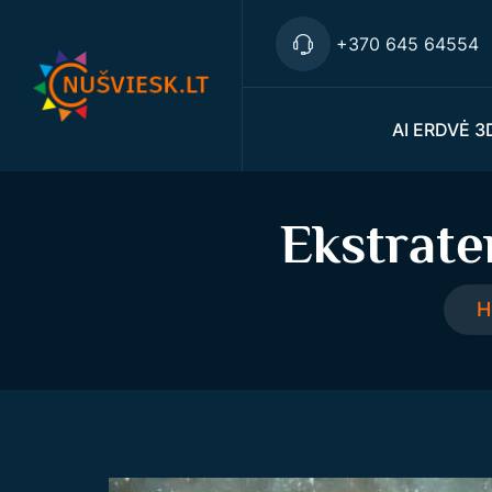
+370 645 64554
AI ERDVĖ 3
Ekstrate
H