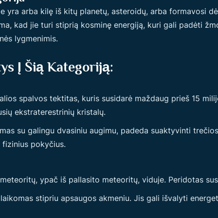
urie yra arba kilę iš kitų planetų, asteroidų, arba formavosi 
, kad jie turi stiprią kosminę energiją, kuri gali padėti ž
monės lygmenimis.
tys Į Šią Kategoriją:
žalios spalvos tektitas, kuris susidarė maždaug prieš 15 mi
ių ekstraterestrinių kristalų.
amas su galingu dvasiniu augimu, padeda suaktyvinti trečios
r fizinius pokyčius.
 meteoritų, ypač iš pallasito meteoritų, viduje. Peridotas 
a laikomas stipriu apsaugos akmeniu. Jis gali išvalyti energeti