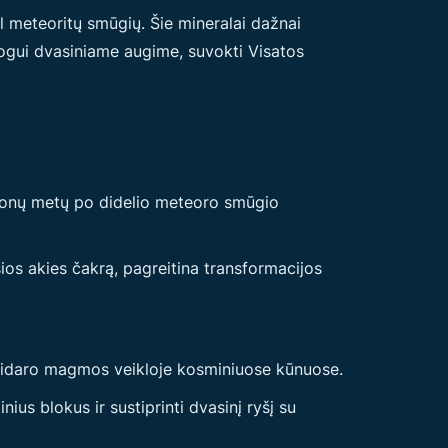
dėl meteoritų smūgių. Šie mineralai dažnai
mogui dvasiniame augime, suvokti Visatos
lijonų metų po didelio meteoro smūgio
ios akies čakrą, pagreitina transformacijos
susidaro magmos veikloje kosminiuose kūnuose.
nius blokus ir sustiprinti dvasinį ryšį su