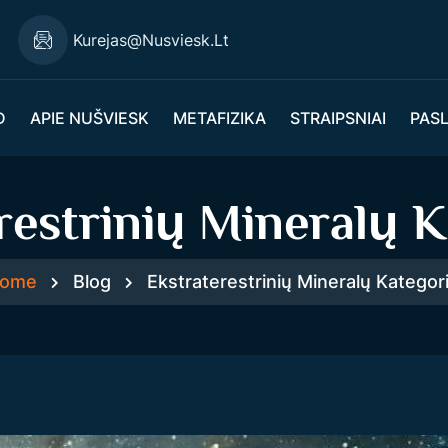
Kurejas@nusviesk.lt
D
APIE NUŠVIESK
METAFIZIKA
STRAIPSNIAI
PAS
restrinių Mineralų K
ome
Blog
Ekstraterestrinių Mineralų Kategori