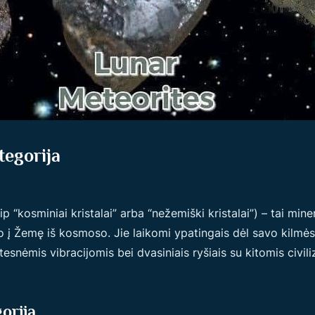
tegorija
ip “kosminiai kristalai” arba “nežemiški kristalai”) – tai mine
 į Žemę iš kosmoso. Jie laikomi ypatingais dėl savo kilmės ir
tesnėmis vibracijomis bei dvasiniais ryšiais su kitomis civiliz
orija