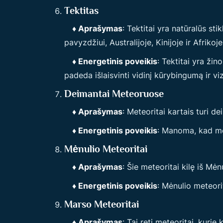
Tektitas
♦ Aprašymas
: Tektitai yra natūralūs st
pavyzdžiui, Australijoje, Kinijoje ir Afrikoje
♦ Energetinis poveikis
: Tektitai yra ži
padeda išlaisvinti vidinį kūrybingumą ir viz
Deimantai Meteoruose
♦ Aprašymas
: Meteoritai kartais turi d
♦ Energetinis poveikis
: Manoma, kad mete
Mėnulio Meteoritai
♦ Aprašymas
: Šie meteoritai kilę iš Mė
♦ Energetinis poveikis
: Mėnulio meteori
Marso Meteoritai
♦ Aprašymas
: Tai reti meteoritai, kurie 