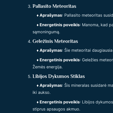
Pallasito Meteoritas
♦ Aprašymas
: Pallasito meteoritas susid
♦ Energetinis poveikis
: Manoma, kad pal
sąmoningumą.
Geležinis Meteoritas
♦ Aprašymas
: Šie meteoritai daugiausia
♦ Energetinis poveikis
: Geležies meteor
Žemės energija.
Libijos Dykumos Stiklas
♦ Aprašymas
: Šis mineralas susidarė 
iki aukso.
♦ Energetinis poveikis
: Libijos dykumos
stiprus apsaugos akmuo.