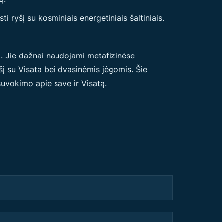
i ryšį su kosminiais energetiniais šaltiniais.
io. Jie dažnai naudojami metafizinėse
šį su Visata bei dvasinėmis jėgomis. Šie
 suvokimo apie save ir Visatą.