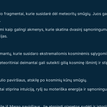
iklo fragmentai, kurie susidarė dėl meteoritų smūgių. Juos gal
.
nomi kaip galingi akmenys, kurie skatina dvasinį sąmoningumą
ijas.
eimantų, kurie susidaro ekstremaliomis kosminėmis sąlygomis,
oritiniai deimantai gali suteikti gilią kosminę išmintį ir st
nulio paviršiaus, atskilę po kosminių kūnų smūgių.
tai stiprina intuiciją, ryšį su moteriška energija ir sąmonin
kilę iš Marso paviršiaus. Jie atspindi planetos sudėtį ir istorij