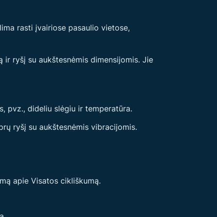
ima rasti įvairiose pasaulio vietose,
 ir ryšį su aukštesnėmis dimensijomis. Jie
 pvz., dideliu slėgiu ir temperatūra.
iprų ryšį su aukštesnėmis vibracijomis.
gumą apie Visatos cikliškumą.
ą.