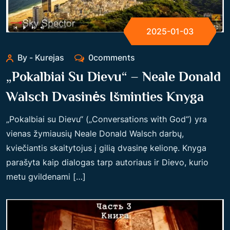
2025-01-03
By - Kurejas
0comments
„Pokalbiai Su Dievu“ – Neale Donald
Walsch Dvasinės Išminties Knyga
„Pokalbiai su Dievu“ („Conversations with God“) yra
vienas žymiausių Neale Donald Walsch darbų,
kviečiantis skaitytojus į gilią dvasinę kelionę. Knyga
parašyta kaip dialogas tarp autoriaus ir Dievo, kurio
metu gvildenami […]