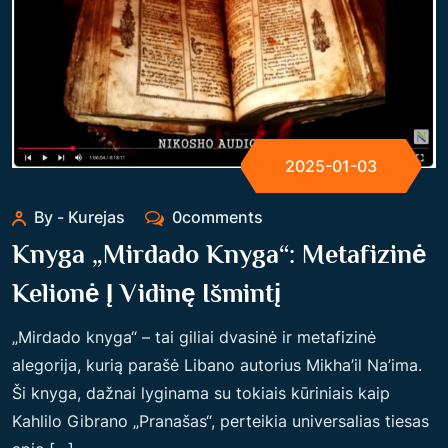
2025-01-03
By - Kurejas
0comments
Knyga „Mirdado Knyga“: Metafizinė
Kelionė Į Vidinę Išmintį
„Mirdado knyga“ – tai giliai dvasinė ir metafizinė
alegorija, kurią parašė Libano autorius Mikha’il Na’ima.
Ši knyga, dažnai lyginama su tokiais kūriniais kaip
Kahlilo Gibrano „Pranašas“, perteikia universalias tiesas