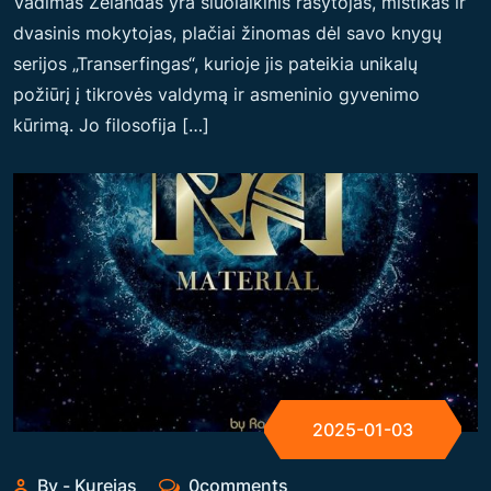
Vadimas Zelandas yra šiuolaikinis rašytojas, mistikas ir
dvasinis mokytojas, plačiai žinomas dėl savo knygų
serijos „Transerfingas“, kurioje jis pateikia unikalų
požiūrį į tikrovės valdymą ir asmeninio gyvenimo
kūrimą. Jo filosofija […]
2025-01-03
By - Kurejas
0comments