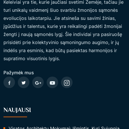
Keleiviai yra tie, kurie jaučiasi svetimi Žemėje, tačiau jie
turi unikalų vaidmenį šiuo svarbiu žmonijos sąmonės
evoliucijos laikotarpiu. Jie atsineša su savimi žinias,
įgūdžius ir talentus, kurie yra reikalingi padėti žmonijai
žengti į naują sąmonės lygį. Šie individai yra pasiruošę
prisidėti prie kolektyvinio sąmoningumo augimo, ir jų
indėlis yra esminis, kad būtų pasiektas harmonijos ir
supratimo visuotinis lygis.
Pažymėk mus
NAUJAUSI
Visatos Architektų Mokymai: Išmintis, Kuri Sujungia