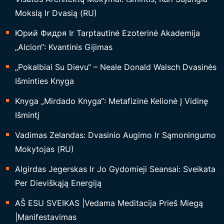
Mokslą Ir Dvasią (RU)
Юрий Фидря Ir Tarptautinė Ezoterinė Akademija
„Alcion“: Kvantinis Gijimas
„Pokalbiai Su Dievu“ – Neale Donald Walsch Dvasinės
Išminties Knyga
Knyga „Mirdado Knyga“: Metafizinė Kelionė Į Vidinę
Išmintį
Vadimas Zelandas: Dvasinio Augimo Ir Sąmoningumo
Mokytojas (RU)
Algirdas Jegerskas Ir Jo Gydomieji Seansai: Sveikata
Per Dieviškąją Energiją
AŠ ESU SVEIKAS |Vedama Meditacija Prieš Miegą
|Manifestavimas