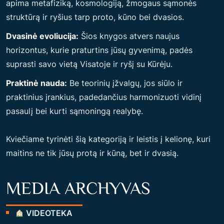
apima metafiziką, kosmologiją, žmogaus sąmonės
struktūrą ir ryšius tarp proto, kūno bei dvasios.
Dvasinė evoliucija:
Šios knygos atvers naujus
horizontus, kurie praturtins jūsų gyvenimą, padės
suprasti savo vietą Visatoje ir ryšį su Kūrėju.
Praktinė nauda:
Be teorinių įžvalgų, jos siūlo ir
praktinius įrankius, padedančius harmonizuoti vidinį
pasaulį bei kurti sąmoningą realybę.
Kviečiame tyrinėti šią kategoriją ir leistis į kelionę, kuri
maitins ne tik jūsų protą ir kūną, bet ir dvasią.
MEDIA ARCHYVAS
VIDEOTEKA