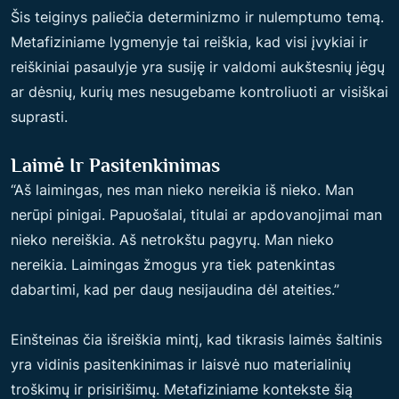
Šis teiginys paliečia determinizmo ir nulemptumo temą.
Metafiziniame lygmenyje tai reiškia, kad visi įvykiai ir
reiškiniai pasaulyje yra susiję ir valdomi aukštesnių jėgų
ar dėsnių, kurių mes nesugebame kontroliuoti ar visiškai
suprasti.
Laimė Ir Pasitenkinimas
“Aš laimingas, nes man nieko nereikia iš nieko. Man
nerūpi pinigai. Papuošalai, titulai ar apdovanojimai man
nieko nereiškia. Aš netrokštu pagyrų. Man nieko
nereikia. Laimingas žmogus yra tiek patenkintas
dabartimi, kad per daug nesijaudina dėl ateities.”
Einšteinas čia išreiškia mintį, kad tikrasis laimės šaltinis
yra vidinis pasitenkinimas ir laisvė nuo materialinių
troškimų ir prisirišimų. Metafiziniame kontekste šią