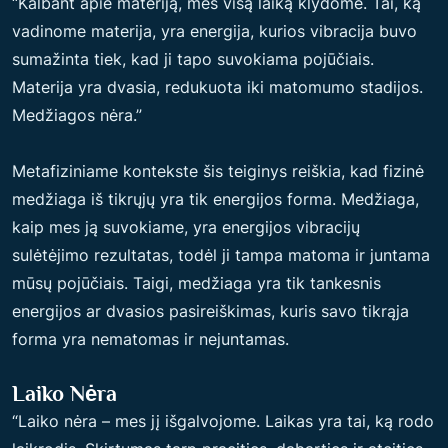
“Kalbant apie materiją, mes visą laiką klydome. Tai, ką
vadinome materija, yra energija, kurios vibracija buvo
sumažinta tiek, kad ji tapo suvokiama pojūčiais.
Materija yra dvasia, redukuota iki matomumo stadijos.
Medžiagos nėra.”
Metafiziniame kontekste šis teiginys reiškia, kad fizinė
medžiaga iš tikrųjų yra tik energijos forma. Medžiaga,
kaip mes ją suvokiame, yra energijos vibracijų
sulėtėjimo rezultatas, todėl ji tampa matoma ir juntama
mūsų pojūčiais. Taigi, medžiaga yra tik tankesnis
energijos ar dvasios pasireiškimas, kuris savo tikrąja
forma yra nematomas ir nejuntamas.
Laiko Nėra
“Laiko nėra – mes jį išgalvojome. Laikas yra tai, ką rodo