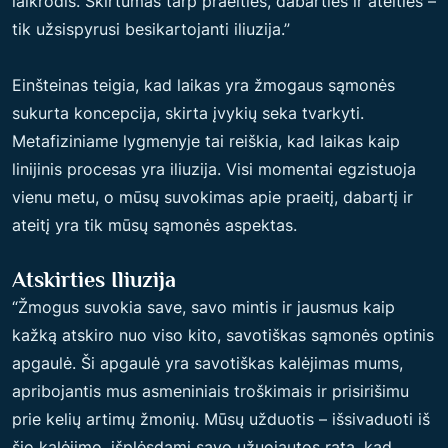
laikrodis. Skirtumas tarp praeities, dabarties ir ateities –
tik užsispyrusi besikartojanti iliuzija.”
Einšteinas teigia, kad laikas yra žmogaus sąmonės
sukurta koncepcija, skirta įvykių seka tvarkyti.
Metafiziniame lygmenyje tai reiškia, kad laikas kaip
linijinis procesas yra iliuzija. Visi momentai egzistuoja
vienu metu, o mūsų suvokimas apie praeitį, dabartį ir
ateitį yra tik mūsų sąmonės aspektas.
Atskirties Iliuzija
“Žmogus suvokia save, savo mintis ir jausmus kaip
kažką atskiro nuo viso kito, savotiškas sąmonės optinis
apgaulė. Ši apgaulė yra savotiškas kalėjimas mums,
apribojantis mus asmeniniais troškimais ir prisirišimu
prie kelių artimų žmonių. Mūsų užduotis – išsivaduoti iš
šio kalėjimo, išplėsdami savo užuojautos ratą, kad