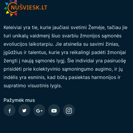
Keleiviai yra tie, kurie jaučiasi svetimi Žemėje, tačiau jie
turi unikalų vaidmenį šiuo svarbiu žmonijos sąmonės
evoliucijos laikotarpiu. Jie atsineša su savimi žinias,
įgūdžius ir talentus, kurie yra reikalingi padėti žmonijai
žengti į naują sąmonės lygį. Šie individai yra pasiruošę
prisidėti prie kolektyvinio sąmoningumo augimo, ir jų
indėlis yra esminis, kad būtų pasiektas harmonijos ir
supratimo visuotinis lygis.
Pažymėk mus