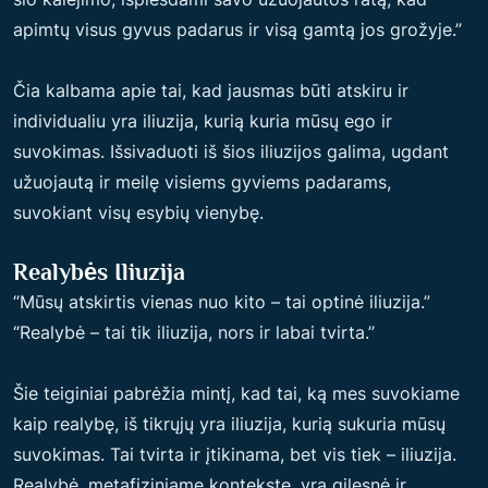
apimtų visus gyvus padarus ir visą gamtą jos grožyje.”
Čia kalbama apie tai, kad jausmas būti atskiru ir
individualiu yra iliuzija, kurią kuria mūsų ego ir
suvokimas. Išsivaduoti iš šios iliuzijos galima, ugdant
užuojautą ir meilę visiems gyviems padarams,
suvokiant visų esybių vienybę.
Realybės Iliuzija
“Mūsų atskirtis vienas nuo kito – tai optinė iliuzija.”
“Realybė – tai tik iliuzija, nors ir labai tvirta.”
Šie teiginiai pabrėžia mintį, kad tai, ką mes suvokiame
kaip realybę, iš tikrųjų yra iliuzija, kurią sukuria mūsų
suvokimas. Tai tvirta ir įtikinama, bet vis tiek – iliuzija.
Realybė, metafiziniame kontekste, yra gilesnė ir