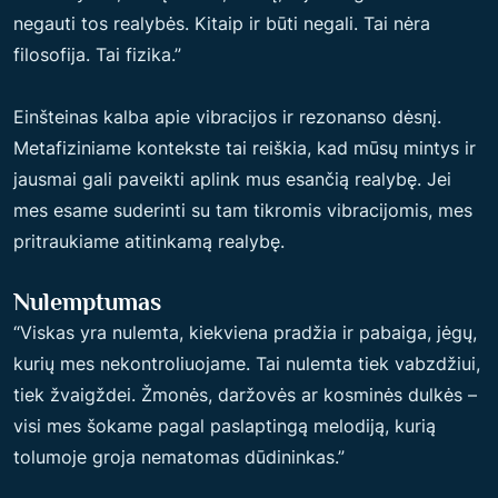
negauti tos realybės. Kitaip ir būti negali. Tai nėra
filosofija. Tai fizika.”
Einšteinas kalba apie vibracijos ir rezonanso dėsnį.
Metafiziniame kontekste tai reiškia, kad mūsų mintys ir
jausmai gali paveikti aplink mus esančią realybę. Jei
mes esame suderinti su tam tikromis vibracijomis, mes
pritraukiame atitinkamą realybę.
Nulemptumas
“Viskas yra nulemta, kiekviena pradžia ir pabaiga, jėgų,
kurių mes nekontroliuojame. Tai nulemta tiek vabzdžiui,
tiek žvaigždei. Žmonės, daržovės ar kosminės dulkės –
visi mes šokame pagal paslaptingą melodiją, kurią
tolumoje groja nematomas dūdininkas.”