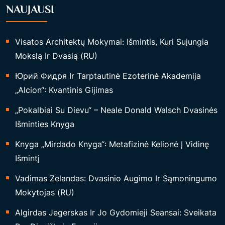
NAUJAUSI
Visatos Architektų Mokymai: Išmintis, Kuri Sujungia
Mokslą Ir Dvasią (RU)
Юрий Фидря Ir Tarptautinė Ezoterinė Akademija
„Alcion“: Kvantinis Gijimas
„Pokalbiai Su Dievu“ – Neale Donald Walsch Dvasinės
Išminties Knyga
Knyga „Mirdado Knyga“: Metafizinė Kelionė Į Vidinę
Išmintį
Vadimas Zelandas: Dvasinio Augimo Ir Sąmoningumo
Mokytojas (RU)
Algirdas Jegerskas Ir Jo Gydomieji Seansai: Sveikata