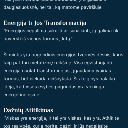
daugiasluoksnė, nei tai, ką matome paviršiuje.
Energija Ir Jos Transformacija
“Energijos negalima sukurti ar sunaikinti, ją galima tik
paversti iš vienos formos į kitą.”
Ši mintis yra pagrindinis energijos tvermės dėsnis, kuris
taip pat turi metafizinę reikšmę. Visa egzistuojanti
energija nuolat transformuojasi, įgaudama įvairias
formas, bet niekada neišnyksta. Šis teiginys palaiko
idėją, kad visos esybės pagrindas yra vieninga
energetinė esmė.
Dažnių Atitikimas
“Viskas yra energija, ir tai yra viskas, kas yra. Atitikite
tos realybės, kurią norite, dažnį, ir jūs negalėsite