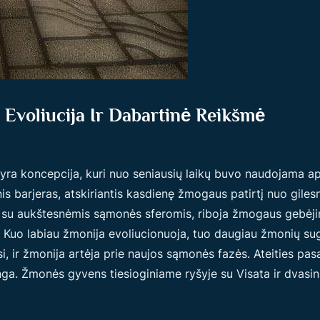
Evoliucija Ir Dabartinė Reikšmė
 koncepcija, kuri nuo seniausių laikų buvo naudojama apibūd
s barjeras, atskiriantis kasdienę žmogaus patirtį nuo gilesn
į su aukštesnėmis sąmonės sferomis, riboja žmogaus gebėjimą
ui. Kuo labiau žmonija evoliucionuoja, tuo daugiau žmonių s
si, ir žmonija artėja prie naujos sąmonės fazės. Ateities pa
. Žmonės gyvens tiesioginiame ryšyje su Visata ir dvasiniai