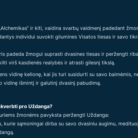
, „Alchemikas“ ir kiti, vaidina svarbų vaidmenį padedant žmo
antys individui suvokti gilumines Visatos tiesas ir savo tikrą
ris padeda žmogui suprasti dvasines tiesas ir peržengti riba
i virš kasdienės realybės ir atrasti gilesnį tikslą.
s vidinę kelionę, kai jis turi susidurti su savo baimėmis, ne
o vidinę išmintį ir galutinį dvasinį pabudimą.
kverbti pro Uždanga?
i kuriems žmonėms pavyksta peržengti Uždanga:
 kurie sąmoningai dirba su savo dvasiniu augimu, medituoja
dangą.