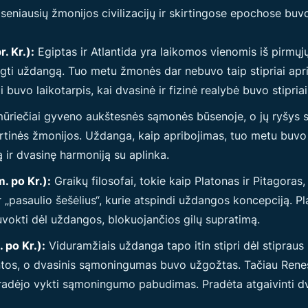
niausių žmonijos civilizacijų ir skirtingose epochose buvo
. Kr.):
Egiptas ir Atlantida yra laikomos vienomis iš pirmųjų c
ngti uždangą. Tuo metu žmonės dar nebuvo taip stipriai apri
uvo laikotarpis, kai dvasinė ir fizinė realybė buvo stipriai
riečiai gyveno aukštesnės sąmonės būsenoje, o jų ryšys su 
tinės žmonijos. Uždanga, kaip apribojimas, tuo metu buvo 
 ir dvasinę harmoniją su aplinka.
. po Kr.):
Graikų filosofai, tokie kaip Platonas ir Pitagora
 ir „pasaulio šešėlius“, kurie atspindi uždangos koncepciją. P
uvokti dėl uždangos, blokuojančios gilų supratimą.
 po Kr.):
Viduramžiais uždanga tapo itin stipri dėl stipraus r
intos, o dvasinis sąmoningumas buvo užgožtas. Tačiau Rene
, pradėjo vykti sąmoningumo pabudimas. Pradėta atgaivinti d