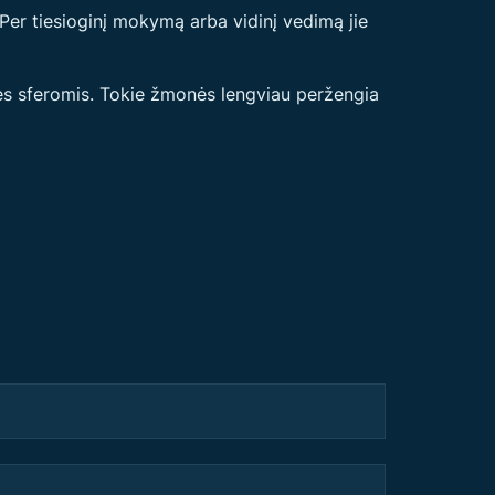
Per tiesioginį mokymą arba vidinį vedimą jie
onės sferomis. Tokie žmonės lengviau peržengia