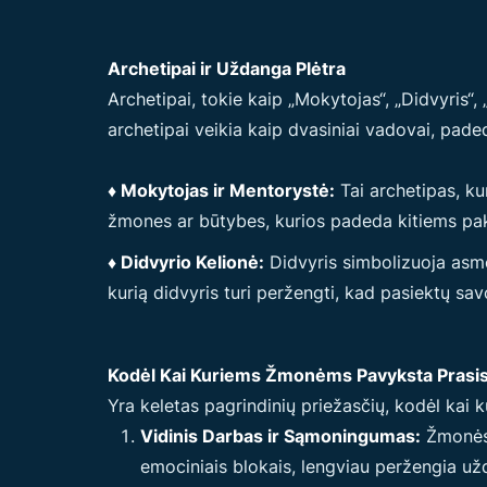
Archetipai ir Uždanga Plėtra
Archetipai, tokie kaip „Mokytojas“, „Didvyris“
archetipai veikia kaip dvasiniai vadovai, paded
♦ Mokytojas ir Mentorystė:
Tai archetipas, ku
žmones ar būtybes, kurios padeda kitiems pakilt
♦ Didvyrio Kelionė:
Didvyris simbolizuoja asmen
kurią didvyris turi peržengti, kad pasiektų sav
Kodėl Kai Kuriems Žmonėms Pavyksta Prasis
Yra keletas pagrindinių priežasčių, kodėl ka
Vidinis Darbas ir Sąmoningumas:
Žmonės,
emociniais blokais, lengviau peržengia už