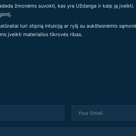
adeda žmonėms suvokti, kas yra Uždanga ir kaip ją įveikti. 
gimtį.
tūraliai turi stiprią intuiciją ar ryšį su aukštesnėmis sąm
ms įveikti materialios tikrovės ribas.