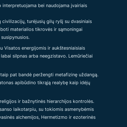
 interpretuojama bei naudojama įvairiais
ivilizacijų, turėjusių gilų ryšį su dvasiniais
boti materialios tikrovės ir sąmoningai
 susipynusios.
Visatos energijomis ir aukštesniaisiais
labai silpnas arba neegzistavo. Lemūriečiai
s, taip pat bandė peržengti metafizinę uždangą.
latonas apibūdino tikrąją realybę kaip idėjų
eligijos ir bažnytinės hierarchijos kontrolės.
sanso laikotarpiu, su tokiomis asmenybėmis
vasinės alchemijos, Hermetizmo ir ezoterinės