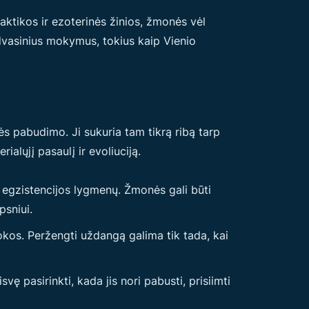
raktikos ir ezoterinės žinios, žmonės vėl
dvasinius mokymus, tokius kaip Vienio
 pabudimo. Ji sukuria tam tikrą ribą tarp
lųjį pasaulį ir evoliuciją.
egzistencijos lygmenų. Žmonės gali būti
psniui.
kos. Peržengti uždangą galima tik tada, kai
ę pasirinkti, kada jis nori pabusti, prisiimti