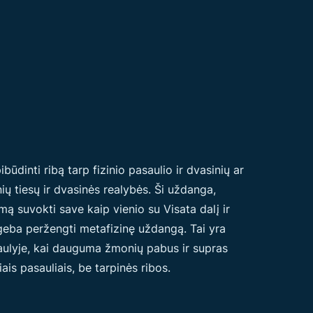
inti ribą tarp fizinio pasaulio ir dvasinių ar
ių tiesų ir dvasinės realybės. Ši uždanga,
 suvokti save kaip vienio su Visata dalį ir
ugeba peržengti metafizinę uždangą. Tai yra
saulyje, kai dauguma žmonių pabus ir supras
s pasauliais, be tarpinės ribos.