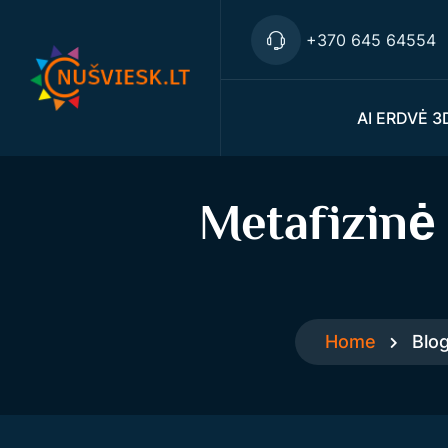
+370 645 64554
AI ERDVĖ 3
Metafizinė
Home
Blo