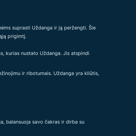
nėms suprasti Uždanga ir ją peržengti. Šie
ją prigimtį.
s, kurias nustato Uždanga. Jis atspindi
žinojimu ir ribotumais. Uždanga yra kliūtis,
, balansuoja savo čakras ir dirba su