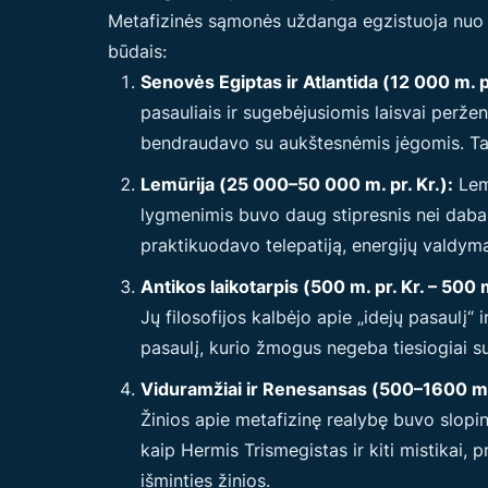
Metafizinės sąmonės uždanga egzistuoja nuo se
būdais:
Senovės Egiptas ir Atlantida (12 000 m. pr
pasauliais ir sugebėjusiomis laisvai perže
bendraudavo su aukštesnėmis jėgomis. Tai b
Lemūrija (25 000–50 000 m. pr. Kr.):
Lemū
lygmenimis buvo daug stipresnis nei dabar
praktikuodavo telepatiją, energijų valdymą
Antikos laikotarpis (500 m. pr. Kr. – 500 m
Jų filosofijos kalbėjo apie „idejų pasaulį“
pasaulį, kurio žmogus negeba tiesiogiai s
Viduramžiai ir Renesansas (500–1600 m.
Žinios apie metafizinę realybę buvo slop
kaip Hermis Trismegistas ir kiti mistikai
išminties žinios.