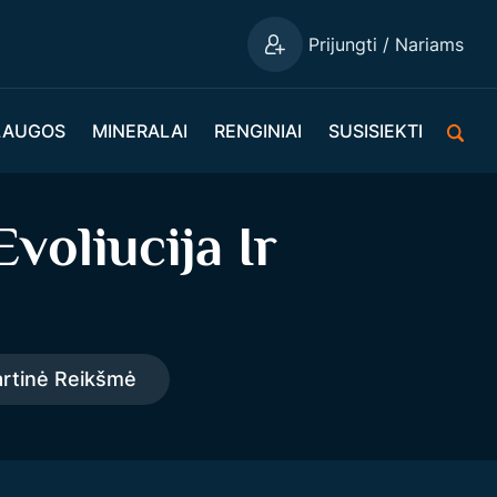
Prijungti / Nariams
LAUGOS
MINERALAI
RENGINIAI
SUSISIEKTI
oliucija Ir
artinė Reikšmė