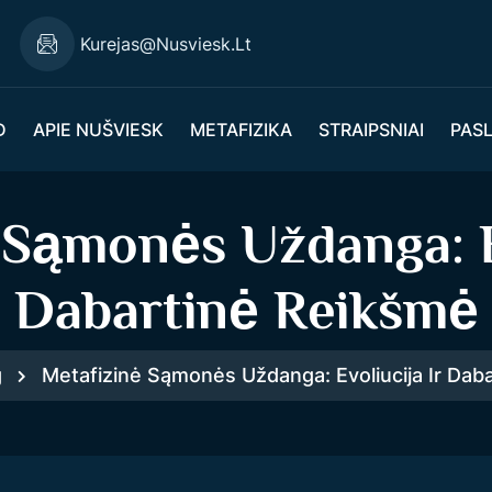
Kurejas@nusviesk.lt
D
APIE NUŠVIESK
METAFIZIKA
STRAIPSNIAI
PAS
 Sąmonės Uždanga: Ev
Dabartinė Reikšmė
g
Metafizinė Sąmonės Uždanga: Evoliucija Ir Dab