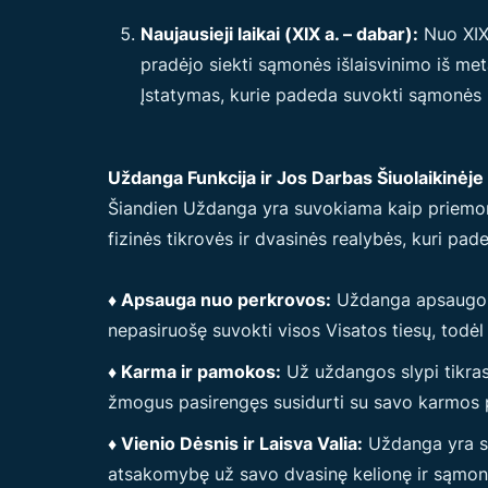
Naujausieji laikai (XIX a. – dabar):
Nuo XIX 
pradėjo siekti sąmonės išlaisvinimo iš m
Įstatymas, kurie padeda suvokti sąmonės i
Uždanga Funkcija ir Jos Darbas Šiuolaikinėj
Šiandien Uždanga yra suvokiama kaip priemonė
fizinės tikrovės ir dvasinės realybės, kuri pa
♦ Apsauga nuo perkrovos:
Uždanga apsaugo žm
nepasiruošę suvokti visos Visatos tiesų, todėl 
♦ Karma ir pamokos:
Už uždangos slypi tikras
žmogus pasirengęs susidurti su savo karmos 
♦ Vienio Dėsnis ir Laisva Valia:
Uždanga yra sus
atsakomybę už savo dvasinę kelionę ir sąmoni