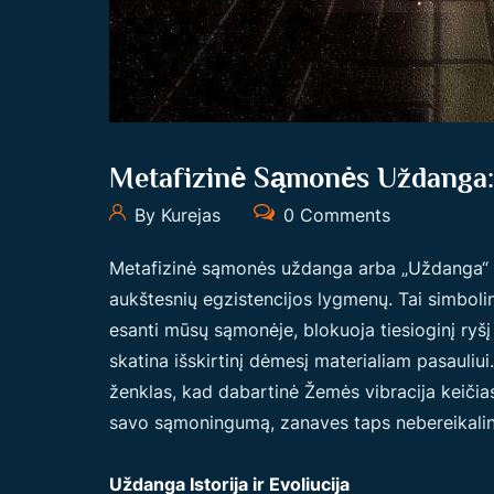
Metafizinė Sąmonės Uždanga: 
By Kurejas
0 Comments
Metafizinė sąmonės uždanga arba „Uždanga“ yra
aukštesnių egzistencijos lygmenų. Tai simbolini
esanti mūsų sąmonėje, blokuoja tiesioginį ryš
skatina išskirtinį dėmesį materialiam pasauli
ženklas, kad dabartinė Žemės vibracija keičia
savo sąmoningumą, zanaves taps nebereikalinga
Uždanga Istorija ir Evoliucija