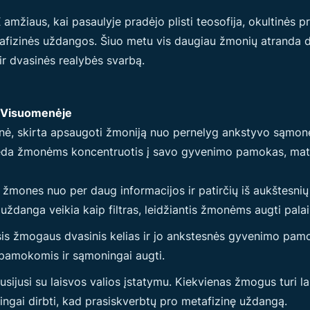
amžiaus, kai pasaulyje pradėjo plisti teosofija, okultinės p
etafizinės uždangos. Šiuo metu vis daugiau žmonių atranda 
r dvasinės realybės svarbą.
e Visuomenėje
, skirta apsaugoti žmoniją nuo pernelyg ankstyvo sąmonės
deda žmonėms koncentruotis į savo gyvenimo pamokas, materia
ones nuo per daug informacijos ir patirčių iš aukštesnių 
uždanga veikia kaip filtras, leidžiantis žmonėms augti palai
is žmogaus dvasinis kelias ir jo ankstesnės gyvenimo pamo
pamokomis ir sąmoningai augti.
ijusi su laisvos valios įstatymu. Kiekvienas žmogus turi laisv
ngai dirbti, kad prasiskverbtų pro metafizinę uždangą.